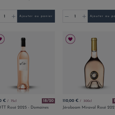
+
-
+
Ajouter au panier
Ajouter au p
Prix
0 €
18/20
110,00 €
75cl
300cl
OTT Rosé 2025 - Domaines
Jéroboam Miraval Rosé 202