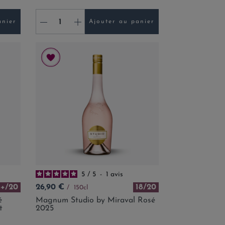
-
+
anier
Ajouter au panier
5
/
5
-
1
avis
Prix
8+/20
26,90 €
18/20
150cl
é
Magnum Studio by Miraval Rosé
t
2025