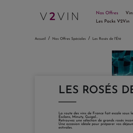
Nos Offres
Vin
Les Packs V2Vin
Accueil
Nos Offres Spéciales
Les Rosés de l'Été
LES ROSÉS DE
La route des vins de France fait escale sous le 
Esclans, Minuty, Guigal…
Retrouvez une sélection de grands rosés incon
Une occasion idéale pour préparer vos déjeuner
estivales.