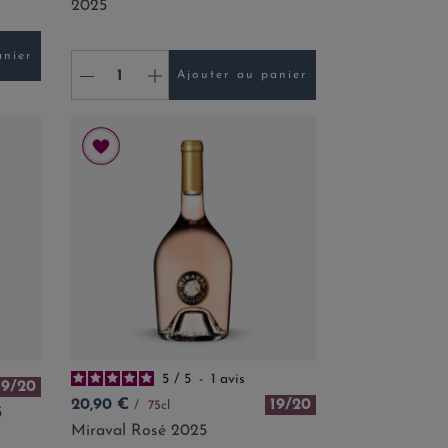
2025
anier
-
+
Ajouter au panier
5
/
5
-
1
avis
19/20
Prix
20,90 €
19/20
75cl
5
Miraval Rosé 2025