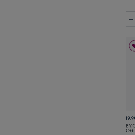
-
Prix
19,9
BY.
Ott