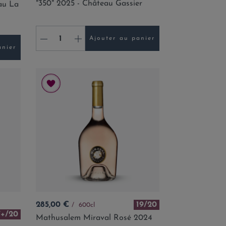
"350" 2025 - Château Gassier
au La
-
+
Ajouter au panier
anier
Prix
285,00 €
19/20
600cl
7+/20
Mathusalem Miraval Rosé 2024