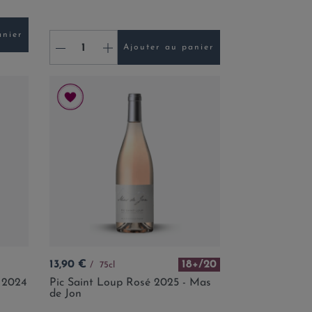
anier
-
+
Ajouter au panier
Prix
13,90 €
18+/20
75cl
é 2024
Pic Saint Loup Rosé 2025 - Mas
de Jon