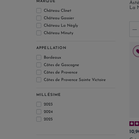
MARQUE
Ast
La 
Château Clinet
Château Gassier
Château La Négly
-
Château Minuty
Château Roubine
Domaine Cazes
APPELLATION
Domaine de Joÿ
Bordeaux
Domaine de la Sanglière
Côtes de Gascogne
Domaine de Pellehaut
Côtes de Provence
Domaine EXEA
Côtes de Provence Sainte Victoire
Domaine Figuière
Côtes de Thongue
Domaine Fontaine du Clos
IGP Côtes Catalanes
MILLÉSIME
Domaine Gavoty
IGP Méditerranée
2023
Domaine Lafage
IGP Pays d'Oc
2024
Domaine la Provenquière
IGP Vaucluse
2025
Domaine Montrose
Lambrusco DOC
Domaines Ott
Prix
10,
Languedoc
Domaine Tariquet