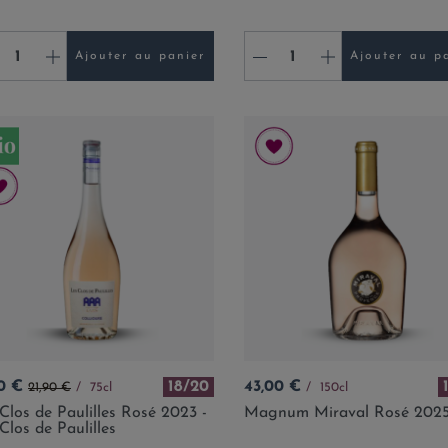
+
-
+
Ajouter au panier
Ajouter au p
Prix de base
Prix
0 €
18/20
43,00 €
21,90 €
75cl
150cl
Clos de Paulilles Rosé 2023 -
Magnum Miraval Rosé 202
Clos de Paulilles