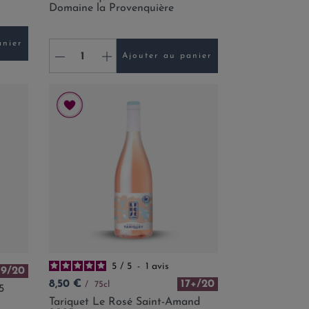
Domaine la Provenquière
anier
-
+
Ajouter au panier
5
/
5
-
1
avis
19/20
Prix
8,50 €
17+/20
75cl
5
Tariquet Le Rosé Saint-Amand