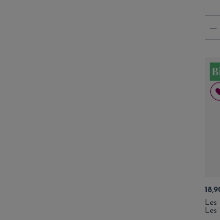
-
Prix
18,9
Les 
Les 