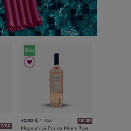
Prix
40,00 €
18/20
150cl
17/20
Magnum Le Pas du Moine Rosé