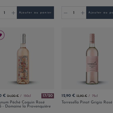
+
-
+
Ajouter au panier
Ajouter au p
Prix de base
Prix
Prix de base
0 €
17/20
12,90 €
24,00 €
150cl
13,90 €
75cl
num Péché Coquin Rosé
Torresella Pinot Grigio Ros
 - Domaine la Provenquière