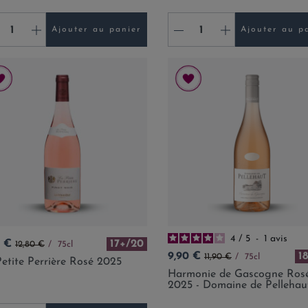
+
-
+
Ajouter au panier
Ajouter au p
4
/
5
-
1
avis
Prix de base
0 €
17+/20
12,80 €
75cl
Prix
Prix de base
9,90 €
1
11,90 €
75cl
etite Perrière Rosé 2025
Harmonie de Gascogne Ros
2025 - Domaine de Pellehau