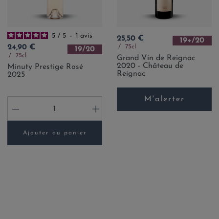
5
/
5
-
1
avis
Prix
25,50 €
19+/20
Prix
75cl
24,90 €
19/20
75cl
Grand Vin de Reignac
2020 - Château de
Minuty Prestige Rosé
Reignac
2025
M'alerter
-
+
Ajouter au panier