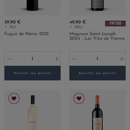
Prix
Prix
39,90 €
49,90 €
19/20
75cl
150cl
Fugue de Nénin 2012
Magnum Saint-Joseph
2024 - Les Vins de Vienne
-
+
-
+
Ajouter au panier
Ajouter au panier