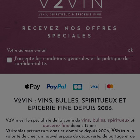
RECEVEZ NOS OFFRES
SPÉCIALES
ok
J'accepte les
conditions générales
et la
politique de
confidentialité
.
V2VIN : VINS, BULLES, SPIRITUEUX ET
ÉPICERIE FINE DEPUIS 2006.
vins
,
bulles
,
spiritueux
V2Vin est le spécialiste de la vente de
et
épicerie fine
depuis 15 ans.
V2vin
Véritables précurseurs dans ce domaine depuis 2006,
a la
volonté de créer un nouvel espace de découverte, de partage et de