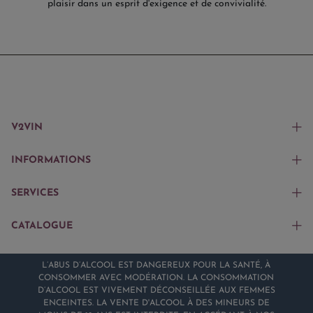
plaisir dans un esprit d'exigence et de convivialité.
V2VIN
INFORMATIONS
SERVICES
CATALOGUE
L’ABUS D’ALCOOL EST DANGEREUX POUR LA SANTÉ, À
CONSOMMER AVEC MODÉRATION. LA CONSOMMATION
D’ALCOOL EST VIVEMENT DÉCONSEILLÉE AUX FEMMES
ENCEINTES. LA VENTE D'ALCOOL À DES MINEURS DE