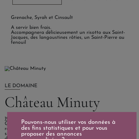
Grenache, Syrah et Cinsault
A servir bien frais.
Accompagnera délicieusement un risotto aux Saint-
Jacques, des langoustines rôties, un Saint-Pierre au
fenouil
LE DOMAINE
Château Minuty
1930 - La Naissance de Château Minuty : Gabriel Farnet
Pouvons-nous utiliser vos données à
Gabriel Farnet a intégralement replanté le domaine et
des fins statistiques et pour vous
redonné toute sa splendeur au Château Minuty, construit
sous Napoléon III, tout comme la petite chapelle qui
proposer des annonces
donnera son nom à la cuvée de l'Oratoire, restée