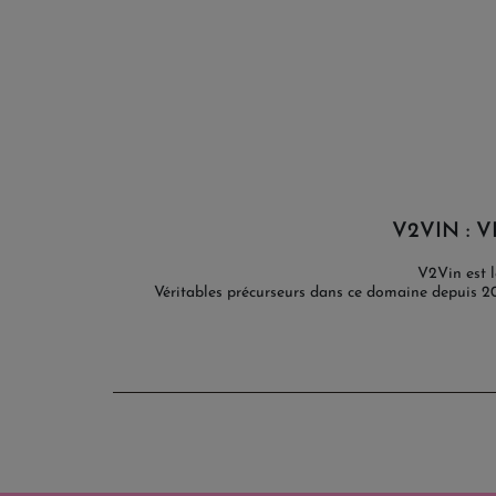
V2VIN : V
V2Vin est l
Véritables précurseurs dans ce domaine depuis 