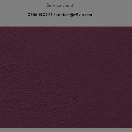
Service client
05.56.45.09.83 / contact@v2vin.com
S