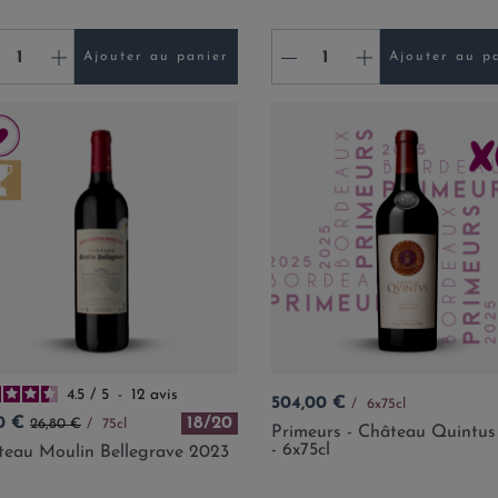
+
-
+
Ajouter au panier
Ajouter au p
4.5
/
5
-
12
avis
Prix
504,00 €
6x75cl
Prix de base
0 €
18/20
26,80 €
75cl
Primeurs - Château Quintus
- 6x75cl
teau Moulin Bellegrave 2023