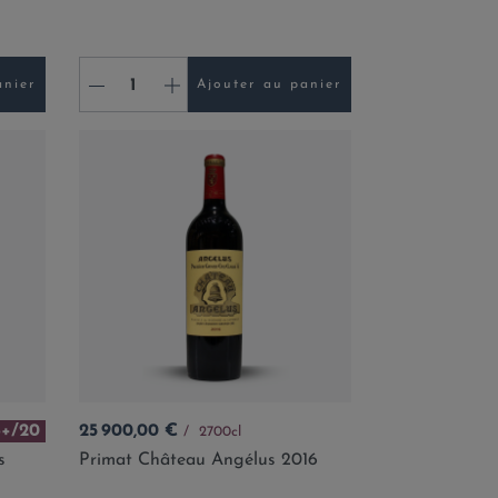
-
+
anier
Ajouter au panier
Prix
8+/20
25 900,00 €
2700cl
s
Primat Château Angélus 2016