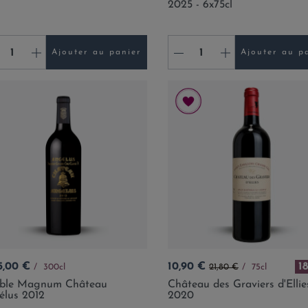
2025 - 6x75cl
+
-
+
Ajouter au panier
Ajouter au p
Prix
Prix de base
5,00 €
10,90 €
1
300cl
21,80 €
75cl
ble Magnum Château
Château des Graviers d'Ellie
élus 2012
2020