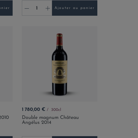
-
+
anier
Ajouter au panier
Prix
1 780,00 €
300cl
2010
Double magnum Château
Angélus 2014