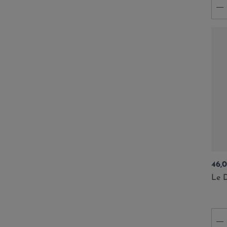
-
Prix
46,
Le 
-