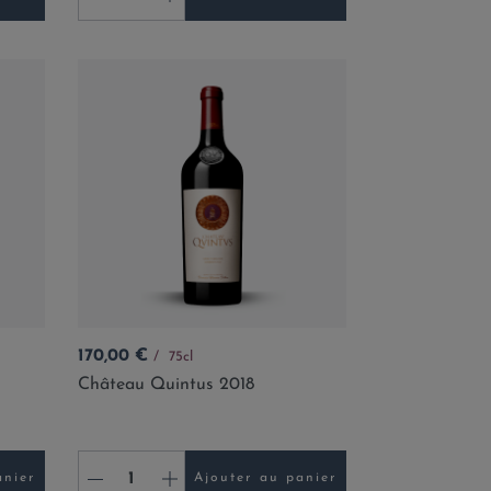
Prix
170,00 €
75cl
Château Quintus 2018
-
+
anier
Ajouter au panier