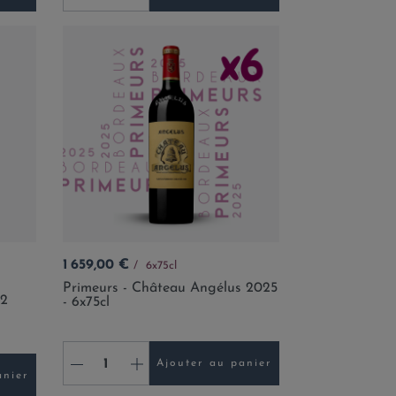
Prix
1 659,00 €
6x75cl
Primeurs - Château Angélus 2025
22
- 6x75cl
-
+
Ajouter au panier
anier