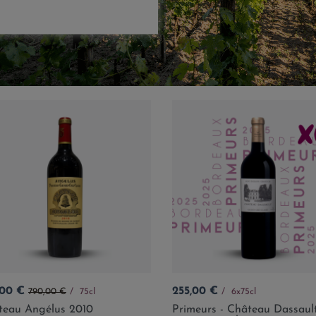
Prix de base
Prix
,00 €
255,00 €
790,00 €
75cl
6x75cl
teau Angélus 2010
Primeurs - Château Dassaul