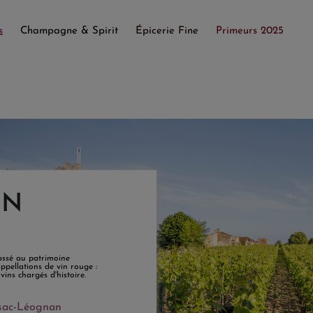
s
Champagne & Spirit
Épicerie Fine
Primeurs 2025
ON
lassé au patrimoine
pellations de vin rouge :
vins chargés d'histoire.
sac-Léognan