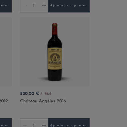
-
+
anier
Ajouter au panier
Prix
520,00 €
75cl
2012
Château Angélus 2016
-
+
anier
Ajouter au panier