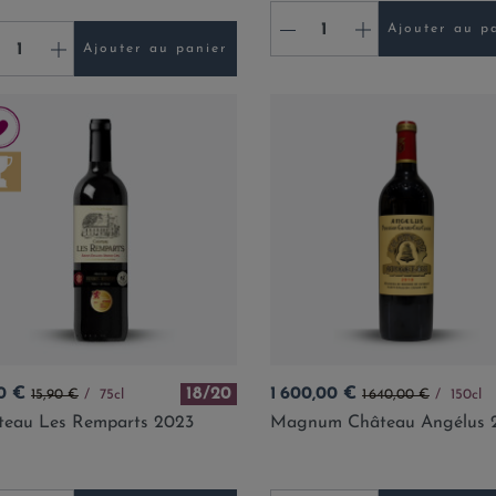
-
+
Ajouter au p
+
Ajouter au panier
Prix de base
Prix
Prix de base
0 €
18/20
1 600,00 €
15,90 €
75cl
1 640,00 €
150cl
teau Les Remparts 2023
Magnum Château Angélus 