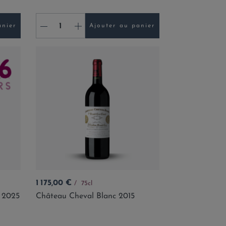
-
+
anier
Ajouter au panier
Prix
1 175,00 €
75cl
 2025
Château Cheval Blanc 2015