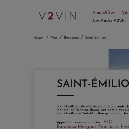
Nos Offres
Vin
Les Packs V2Vin
Accueil
Vins
Bordeaux
Saint-Émilion
SAINT-ÉMILI
Saint-Émilion, cité médiévale du Libournais c
mondial de l'Unesco, donne son nom à deux ap
Saint-Émilion et Saint-Émilion grand cru. Des 
AOC
Appellations recommandées :
Bordeaux
Margaux
Pauillac
Pes
,
,
ou