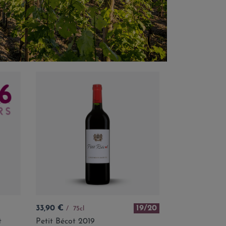
Prix
33,90 €
19/20
75cl
t
Petit Bécot 2019