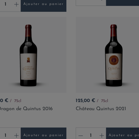
+
Ajouter au panier
Prix
00 €
125,00 €
75cl
75cl
Dragon de Quintus 2016
Château Quintus 2021
+
-
+
Ajouter au panier
Ajouter au p