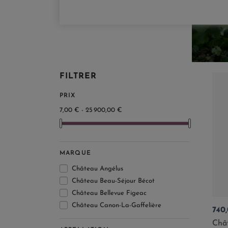
FILTRER
PRIX
7,00 € - 25 900,00 €
MARQUE
Château Angélus
Château Beau-Séjour Bécot
Château Bellevue Figeac
Château Canon-La-Gaffelière
Prix
740
Château Cheval Blanc
Châ