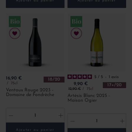
Ajouter au panier
Ajouter au panier
5
/
5
-
1
avis
Prix
16,90 €
18/20
Prix
75cl
9,90 €
17+/20
Prix de base
12,90 €
75cl
Ventoux Rouge 2023 -
Domaine de Fondrèche
Artésis Blanc 2025 -
Maison Ogier
-
+
-
+
Ajouter au panier