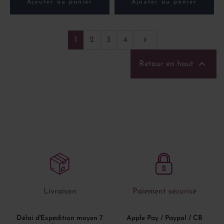
Ajouter au panier
Ajouter au panier
Suivant

1
2
3
4

Retour en haut
Livraison
Paiement sécurisé
Délai d'Expédition moyen 7
Apple Pay / Paypal / CB