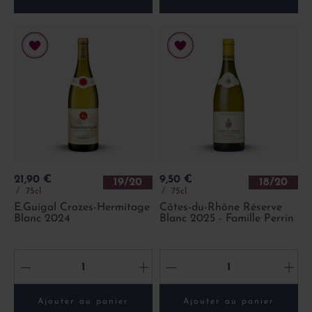
Prix
Prix
21,90 €
9,50 €
19/20
18/20
75cl
75cl
E.Guigal Crozes-Hermitage
Côtes-du-Rhône Réserve
Blanc 2024
Blanc 2025 - Famille Perrin
-
+
-
+
Ajouter au panier
Ajouter au panier