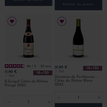
Ajouter au panier
4.6
/
5
-
23
avis
Prix
31,90 €
18+/20
Prix
75cl
11,90 €
18+/20
75cl
Domaine de Fontbonau -
Côtes du Rhône Blanc
E.Guigal Côtes-du-Rhône
2023
Rouge 2023
-
+
-
+