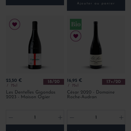
Ajouter au panier
Prix
Prix
23,50 €
16,95 €
18/20
17+/20
75cl
75cl
Les Dentelles Gigondas
César 2020 - Domaine
2023 - Maison Ogier
Roche-Audran
-
+
-
+