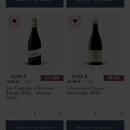
Ajouter au panier
Ajouter au panier
Prix
Prix
10,90 €
23,90 €
17+/20
18/20
Prix de base
Prix de base
12,50 €
75cl
25,90 €
75cl
Les Caprices d'Antoine
J.Denuzière Crozes-
Rouge 2025 - Maison
Hermitage 2022
Ogier
-
+
-
+
Ajouter au panier
Ajouter au panier