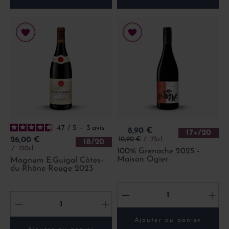
4.7
/
5
-
3
avis
Prix
8,90 €
17+/20
Prix de base
Prix
10,90 €
75cl
26,00 €
18/20
150cl
100% Grenache 2025 -
Maison Ogier
Magnum E.Guigal Côtes-
du-Rhône Rouge 2023
-
+
-
+
Ajouter au panier