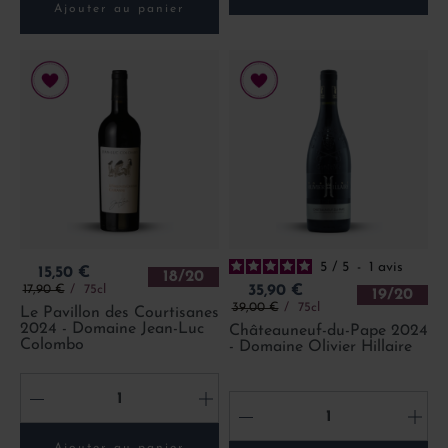
Ajouter au panier
5
/
5
-
1
avis
Prix
15,50 €
18/20
Prix de base
Prix
17,90 €
75cl
35,90 €
19/20
Prix de base
39,00 €
75cl
Le Pavillon des Courtisanes
2024 - Domaine Jean-Luc
Châteauneuf-du-Pape 2024
Colombo
- Domaine Olivier Hillaire
-
+
-
+
Ajouter au panier