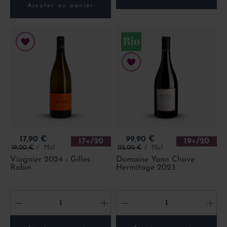
Ajouter au panier
Prix
Prix
17,90 €
99,90 €
17+/20
19+/20
Prix de base
Prix de base
19,00 €
75cl
115,00 €
75cl
Viognier 2024 - Gilles
Domaine Yann Chave
Robin
Hermitage 2023
-
+
-
+