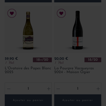
Prix
Prix
59,90 €
20,00 €
18+/20
18/20
75cl
75cl
L'Oratoire des Papes Blanc
La Pourpre Vacqueyras
2025
2024 - Maison Ogier
-
+
-
+
Ajouter au panier
Ajouter au panier