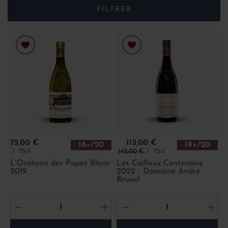
FILTRER
Prix
Prix
75,00 €
115,00 €
18+/20
19+/20
Prix de base
75cl
145,00 €
75cl
L'Oratoire des Papes Blanc
Les Cailloux Centenaire
2019
2022 - Domaine André
Brunel
-
+
-
+