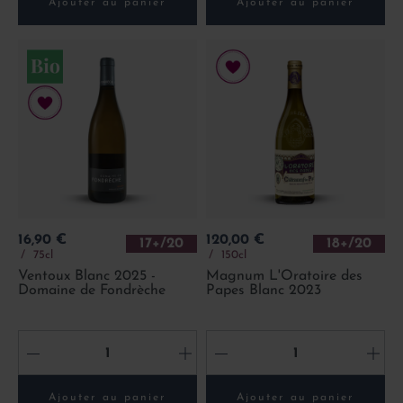
Ajouter au panier
Ajouter au panier
Prix
Prix
16,90 €
120,00 €
17+/20
18+/20
75cl
150cl
Ventoux Blanc 2025 -
Magnum L'Oratoire des
Domaine de Fondrèche
Papes Blanc 2023
-
+
-
+
Ajouter au panier
Ajouter au panier