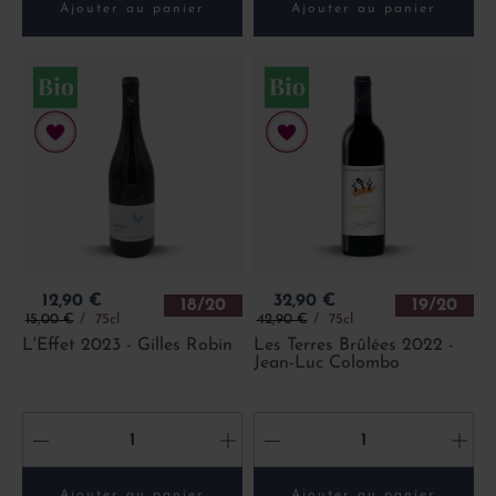
Ajouter au panier
Ajouter au panier
Prix
Prix
12,90 €
32,90 €
18/20
19/20
Prix de base
Prix de base
15,00 €
75cl
42,90 €
75cl
L'Effet 2023 - Gilles Robin
Les Terres Brûlées 2022 -
Jean-Luc Colombo
-
+
-
+
Ajouter au panier
Ajouter au panier