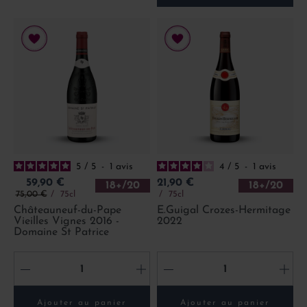
5
/
5
-
1
avis
4
/
5
-
1
avis
Prix
Prix
59,90 €
21,90 €
18+/20
18+/20
Prix de base
75,00 €
75cl
75cl
Châteauneuf-du-Pape
E.Guigal Crozes-Hermitage
Vieilles Vignes 2016 -
2022
Domaine St Patrice
-
+
-
+
Ajouter au panier
Ajouter au panier