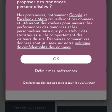
proposer des annonces
personnalisées ?
Nos partenaires, notamment
Google
et
Facebook / Meta
recueilleront ces données
et utiliseront des cookies pour mesurer les
performances des annonces et les
personnaliser ainsi que pour établir des
statistiques sur le comportement des
visiteurs du site. Découvrez comment ces
données sont utilisées sur notre
politique
de confidentialité des données
OK
4
/
5
-
1
avis
Prix
49,90 €
18+/20
Prix de base
Prix
55,00 €
150cl
12,80 €
18+/20
Définir mes préférences
Prix de base
16,80 €
75cl
Magnum Domaine Yann
Chave Crozes-Hermitage
La Redonne Blanc 2025 -
2023
Jean-Luc Colombo
Déclaration des cookies mise à jour le :
22/01/2024
-
+
-
+
Ajouter au panier