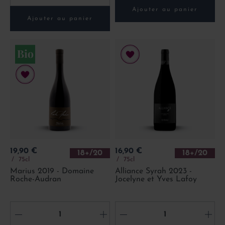
Ajouter au panier
Ajouter au panier
Prix
Prix
19,90 €
16,90 €
18+/20
18+/20
75cl
75cl
Marius 2019 - Domaine
Alliance Syrah 2023 -
Roche-Audran
Jocelyne et Yves Lafoy
-
+
-
+