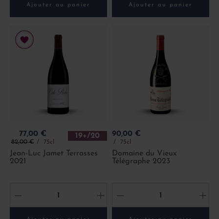
Ajouter au panier
Ajouter au panier
Prix
Prix
77,00 €
90,00 €
19+/20
Prix de base
82,00 €
75cl
75cl
Jean-Luc Jamet Terrasses
Domaine du Vieux
2021
Télégraphe 2023
-
+
-
+