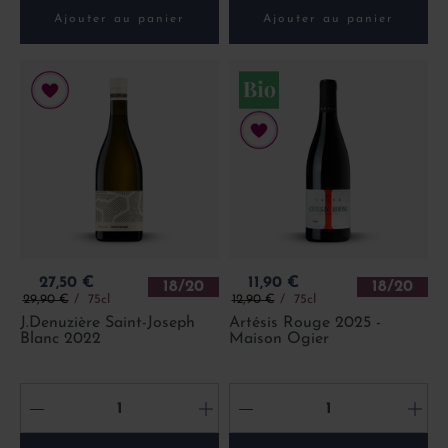
Ajouter au panier
Ajouter au panier
Prix
Prix
27,50 €
11,90 €
18/20
18/20
Prix de base
Prix de base
29,90 €
75cl
12,90 €
75cl
J.Denuzière Saint-Joseph
Artésis Rouge 2025 -
Blanc 2022
Maison Ogier
-
+
-
+