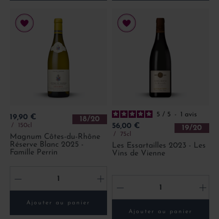
5
/
5
-
1
avis
Prix
19,90 €
18/20
Prix
150cl
56,00 €
19/20
75cl
Magnum Côtes-du-Rhône
Réserve Blanc 2025 -
Les Essartailles 2023 - Les
Famille Perrin
Vins de Vienne
-
+
-
+
Ajouter au panier
Ajouter au panier