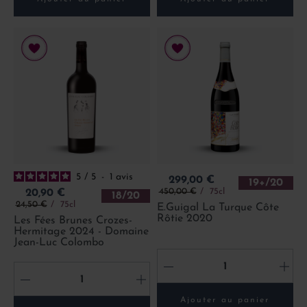
5
/
5
-
1
avis
Prix
299,00 €
19+/20
Prix de base
Prix
450,00 €
75cl
20,90 €
18/20
Prix de base
24,50 €
75cl
E.Guigal La Turque Côte
Rôtie 2020
Les Fées Brunes Crozes-
Hermitage 2024 - Domaine
Jean-Luc Colombo
-
+
-
+
Ajouter au panier