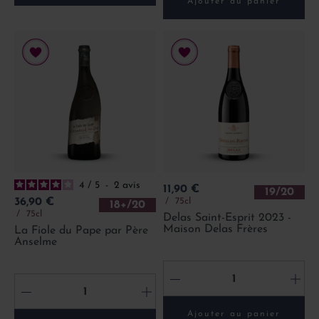
Ajouter au panier
4
/
5
-
2
avis
Prix
11,90 €
19/20
Prix
75cl
36,90 €
18+/20
75cl
Delas Saint-Esprit 2023 -
Maison Delas Frères
La Fiole du Pape par Père
Anselme
-
+
-
+
Ajouter au panier