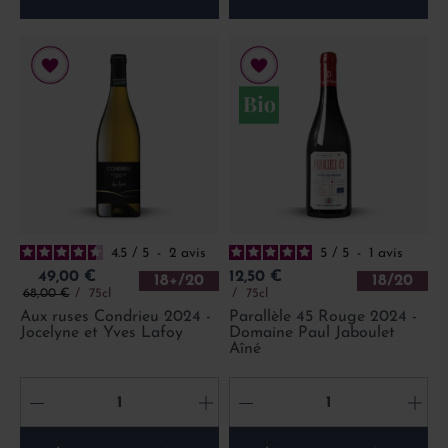
4.5
/
5
-
2
avis
5
/
5
-
1
avis
Prix
Prix
49,00 €
12,50 €
18+/20
18/20
Prix de base
68,00 €
75cl
75cl
Aux ruses Condrieu 2024 -
Parallèle 45 Rouge 2024 -
Jocelyne et Yves Lafoy
Domaine Paul Jaboulet
Aîné
-
+
-
+