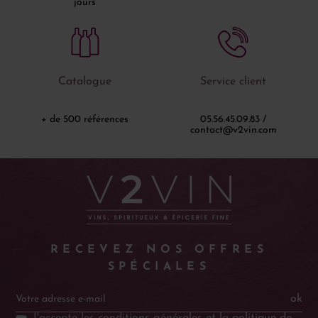
jours
Catalogue
Service client
+ de 500 références
05.56.45.09.83 /
contact@v2vin.com
RECEVEZ NOS OFFRES
SPÉCIALES
ok
J'accepte les
conditions générales
et la
politique de