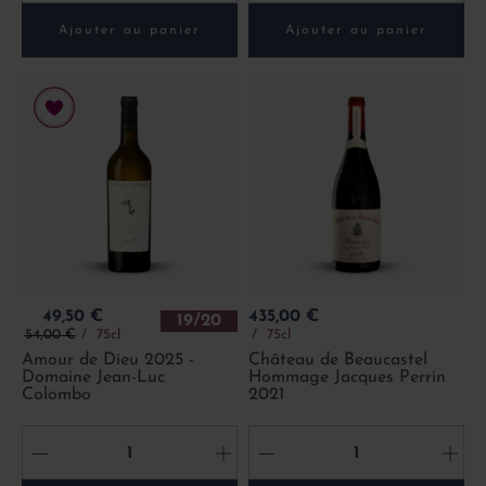
Ajouter au panier
Ajouter au panier
Prix
Prix
49,50 €
435,00 €
19/20
Prix de base
54,00 €
75cl
75cl
Amour de Dieu 2025 -
Château de Beaucastel
Domaine Jean-Luc
Hommage Jacques Perrin
Colombo
2021
-
+
-
+