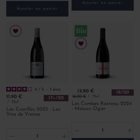
Ajouter au panier
Ajouter au panier
4
/
5
-
1
avis
Prix
13,90 €
18/20
Prix de base
Prix
16,00 €
75cl
11,90 €
17+/20
75cl
Les Combes Rasteau 2024
- Maison Ogier
Les Cranilles 2023 - Les
Vins de Vienne
-
+
-
+