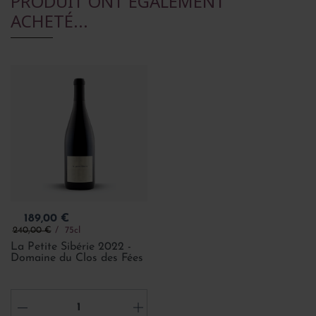
PRODUIT ONT ÉGALEMENT
ACHETÉ...
Prix
189,00 €
Prix de base
240,00 €
75cl
La Petite Sibérie 2022 -
Domaine du Clos des Fées
-
+