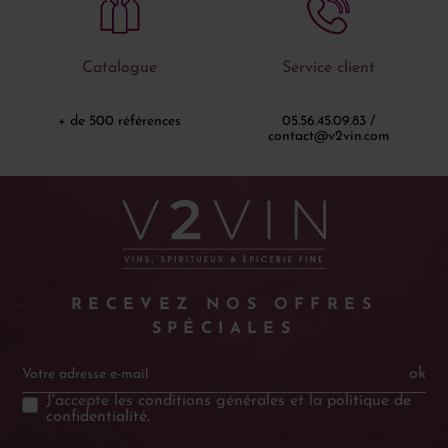
Catalogue
Service client
+ de 500 références
05.56.45.09.83 /
contact@v2vin.com
RECEVEZ NOS OFFRES
SPÉCIALES
ok
J'accepte les
conditions générales
et la
politique de
confidentialité
.