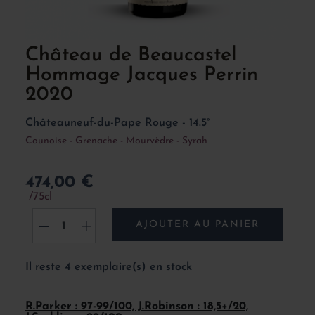
Château de Beaucastel
Hommage Jacques Perrin
2020
Châteauneuf-du-Pape Rouge - 14.5°
Counoise - Grenache - Mourvèdre - Syrah
474,00 €
75cl
AJOUTER AU PANIER
-
+
Il reste 4 exemplaire(s) en stock
R.Parker : 97-99/100, J.Robinson : 18,5+/20,