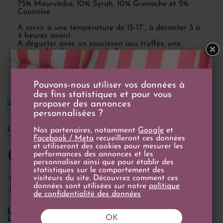
75% Mourvèdre, 10% Syrah, 10% Grenache et 5%
Counoise
A servir à une température de 15-17°, à décanter 3 à
4 heures avant.
A déguster avec un saucisson aux truffes, une
terrine de gibier, un gigot d'agneau, un coq au vin,
un Saint-Marcellin ou un Saint-Félicien.
Pouvons-nous utiliser vos données à
des fins statistiques et pour vous
proposer des annonces
personnalisées ?
LE DOMAINE
Nos partenaires, notamment
Google
et
Facebook / Meta
recueilleront ces données
Château de
et utiliseront des cookies pour mesurer les
performances des annonces et les
personnaliser ainsi que pour établir des
statistiques sur le comportement des
Beaucastel
visiteurs du site. Découvrez comment ces
données sont utilisées sur notre
politique
de confidentialité des données
La cuvée Hommage à Jacques Perrin
OK
Légendaire vin de Châteauneuf-du-Pape, Hommage à