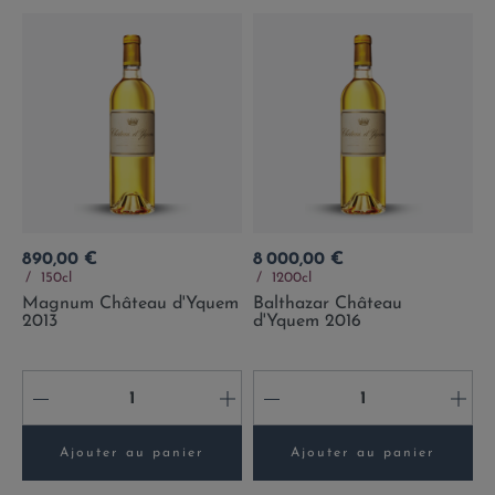
Prix
Prix
890,00 €
8 000,00 €
150cl
1200cl
Magnum Château d'Yquem
Balthazar Château
2013
d'Yquem 2016
-
+
-
+
Ajouter au panier
Ajouter au panier