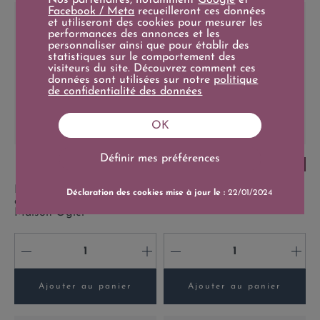
Facebook / Meta
recueilleront ces données
et utiliseront des cookies pour mesurer les
performances des annonces et les
personnaliser ainsi que pour établir des
statistiques sur le comportement des
visiteurs du site. Découvrez comment ces
données sont utilisées sur notre
politique
de confidentialité des données
OK
Définir mes préférences
Prix
Prix
18,90 €
45,00 €
17+/20
18+/20
Prix de base
19,90 €
150cl
150cl
Magnum Les Caprices
Magnum Minuty M Rosé
Déclaration des cookies mise à jour le :
22/01/2024
d'Antoine Rouge 2025 -
2025
Maison Ogier
-
+
-
+
Ajouter au panier
Ajouter au panier