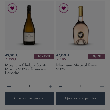
Prix
Prix
49,50 €
43,00 €
18+/20
19/20
150cl
150cl
Magnum Chablis Saint-
Magnum Miraval Rosé
Martin 2023 - Domaine
2025
Laroche
-
+
-
+
Ajouter au panier
Ajouter au panier