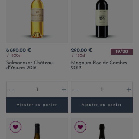
Prix
Prix
6 690,00 €
290,00 €
19/20
900cl
150cl
Salmanazar Château
Magnum Roc de Cambes
d'Yquem 2016
2019
-
+
-
+
Ajouter au panier
Ajouter au panier