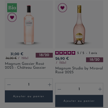
5
/
5
-
1
avis
Prix
31,00 €
18/20
Prix de base
Prix
36,00 €
150cl
26,90 €
18/20
150cl
Magnum Gassier Rosé
2025 - Château Gassier
Magnum Studio by Miraval
Rosé 2025
-
+
-
+
Ajouter au panier
Ajouter au panier