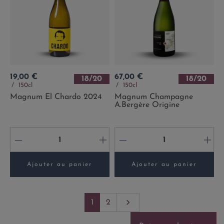
Prix
Prix
19,00 €
67,00 €
18/20
18/20
150cl
150cl
Magnum El Chardo 2024
Magnum Champagne
A.Bergère Origine
-
+
-
+
Ajouter au panier
Ajouter au panier
Suivant

1
2