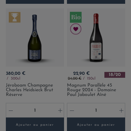
Prix
Prix
380,00 €
22,90 €
18/20
Prix de base
300cl
24,00 €
150cl
Jéroboam Champagne
Magnum Parallèle 45
Charles Heidsieck Brut
Rouge 2024 - Domaine
Réserve
Paul Jaboulet Aîné
-
+
-
+
Ajouter au panier
Ajouter au panier