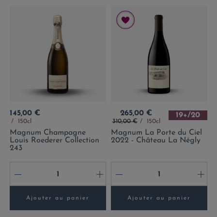
Prix
Prix
145,00 €
265,00 €
19+/20
Prix de base
150cl
310,00 €
150cl
Magnum Champagne
Magnum La Porte du Ciel
Louis Roederer Collection
2022 - Château La Négly
243
-
+
-
+
Ajouter au panier
Ajouter au panier