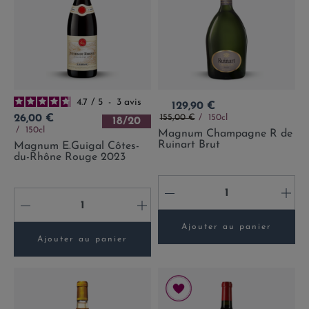
4.7
/
5
-
3
avis
Prix
129,90 €
Prix de base
Prix
155,00 €
150cl
26,00 €
18/20
150cl
Magnum Champagne R de
Ruinart Brut
Magnum E.Guigal Côtes-
du-Rhône Rouge 2023
-
+
-
+
Ajouter au panier
Ajouter au panier