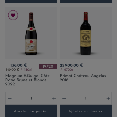
Prix
Prix
136,00 €
25 900,00 €
19/20
Prix de base
149,00 €
150cl
2700cl
Magnum E.Guigal Côte
Primat Château Angélus
Rôtie Brune et Blonde
2016
2022
-
+
-
+
Ajouter au panier
Ajouter au panier