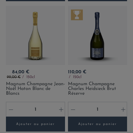
Prix
Prix
84,00 €
110,00 €
Prix de base
99,00 €
150cl
150cl
Magnum Champagne Jean-
Magnum Champagne
Noël Haton Blanc de
Charles Heidsieck Brut
Blancs
Réserve
-
+
-
+
Ajouter au panier
Ajouter au panier