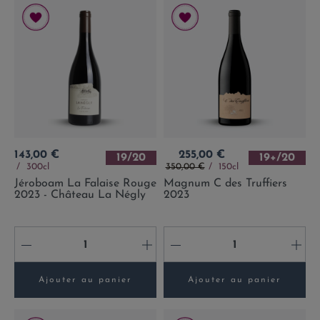
Prix
Prix
143,00 €
255,00 €
19/20
19+/20
Prix de base
300cl
350,00 €
150cl
Jéroboam La Falaise Rouge
Magnum C des Truffiers
2023 - Château La Négly
2023
-
+
-
+
Ajouter au panier
Ajouter au panier