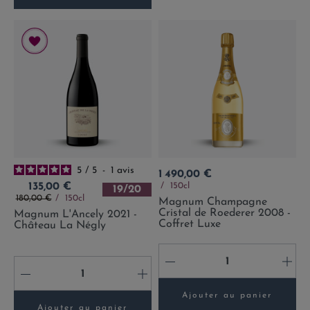
5
/
5
-
1
avis
Prix
1 490,00 €
Prix
150cl
135,00 €
19/20
Prix de base
180,00 €
150cl
Magnum Champagne
Cristal de Roederer 2008 -
Magnum L'Ancely 2021 -
Coffret Luxe
Château La Négly
-
+
-
+
Ajouter au panier
Ajouter au panier