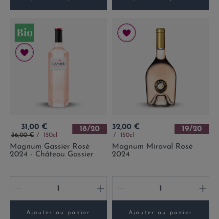
Prix
Prix
31,00 €
32,00 €
18/20
19/20
Prix de base
36,00 €
150cl
150cl
Magnum Gassier Rosé
Magnum Miraval Rosé
2024 - Château Gassier
2024
-
+
-
+
Ajouter au panier
Ajouter au panier