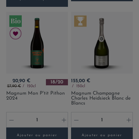
Prix
Prix
20,90 €
155,00 €
18/20
Prix de base
27,90 €
150cl
150cl
Magnum Mon P'tit Pithon
Magnum Champagne
2024
Charles Heidsieck Blanc de
Blancs
-
+
-
+
Ajouter au panier
Ajouter au panier