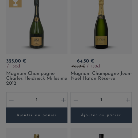
Prix
Prix
325,00 €
64,50 €
Prix de base
150cl
79,50 €
150cl
Magnum Champagne
Magnum Champagne Jean-
Charles Heidsieck Millésime
Noël Haton Réserve
2012
-
+
-
+
Ajouter au panier
Ajouter au panier