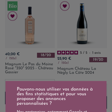
5
/
5
-
1
avis
Prix
40,00 €
18/20
Prix
150cl
25,90 €
19/20
150cl
Magnum Le Pas du Moine
Rosé "350" 2025 - Château
Magnum Château La
Gassier
Négly La Côte 2024
-
+
Pouvons-nous utiliser vos données à
-
+
des fins statistiques et pour vous
proposer des annonces
Ajouter au panier
Ajouter au panier
personnalisées ?
Nos partenaires, notamment
Google
et