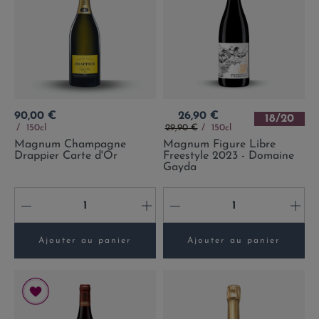
Prix
Prix
90,00 €
26,90 €
18/20
Prix de base
150cl
29,90 €
150cl
Magnum Champagne
Magnum Figure Libre
Drappier Carte d'Or
Freestyle 2023 - Domaine
Gayda
-
+
-
+
Ajouter au panier
Ajouter au panier