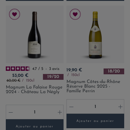
4.7
/
5
-
3
avis
Prix
19,90 €
18/20
Prix
150cl
53,00 €
19/20
Prix de base
60,00 €
150cl
Magnum Côtes-du-Rhône
Réserve Blanc 2025 -
Magnum La Falaise Rouge
Famille Perrin
2024 - Château La Négly
-
+
-
+
Ajouter au panier
Ajouter au panier