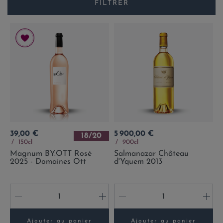
FILTRER
Prix
Prix
39,00 €
5 900,00 €
18/20
150cl
900cl
Magnum BY.OTT Rosé
Salmanazar Château
2025 - Domaines Ott
d'Yquem 2013
-
+
-
+
Ajouter au panier
Ajouter au panier