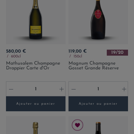
Prix
Prix
580,00 €
119,00 €
19/20
600cl
150cl
Mathusalem Champagne
Magnum Champagne
Drappier Carte d'Or
Gosset Grande Réserve
-
+
-
+
Ajouter au panier
Ajouter au panier