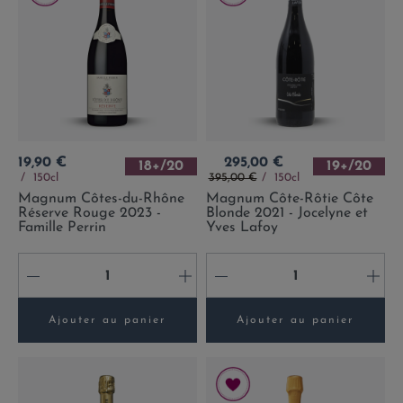
Prix
Prix
19,90 €
295,00 €
18+/20
19+/20
Prix de base
150cl
395,00 €
150cl
Magnum Côtes-du-Rhône
Magnum Côte-Rôtie Côte
Réserve Rouge 2023 -
Blonde 2021 - Jocelyne et
Famille Perrin
Yves Lafoy
-
+
-
+
Ajouter au panier
Ajouter au panier