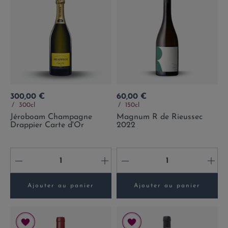
Prix
Prix
300,00 €
60,00 €
300cl
150cl
Jéroboam Champagne
Magnum R de Rieussec
Drappier Carte d'Or
2022
-
+
-
+
Ajouter au panier
Ajouter au panier