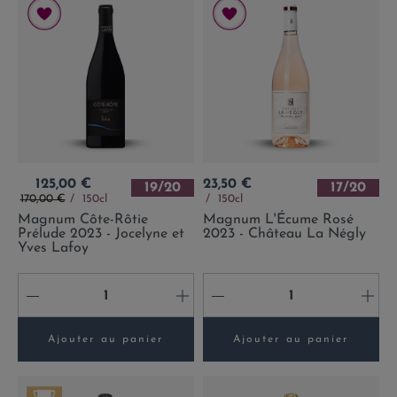
Prix
Prix
125,00 €
23,50 €
19/20
17/20
Prix de base
170,00 €
150cl
150cl
Magnum Côte-Rôtie
Magnum L'Écume Rosé
Prélude 2023 - Jocelyne et
2023 - Château La Négly
Yves Lafoy
-
+
-
+
Ajouter au panier
Ajouter au panier