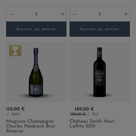
-
+
-
+
Ajouter au panier
Ajouter au panier
Prix
Prix
110,00 €
189,00 €
Prix de base
150cl
199,00 €
75cl
Magnum Champagne
Château Smith Haut
Charles Heidsieck Brut
Lafitte 2015
Réserve