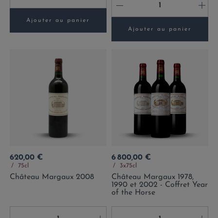
-
+
Ajouter au panier
Ajouter au panier
Prix
Prix
620,00 €
6 800,00 €
75cl
3x75cl
Château Margaux 2008
Château Margaux 1978,
1990 et 2002 - Coffret Year
of the Horse