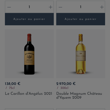
-
+
-
+
Ajouter au panier
Ajouter au panier
Prix
Prix
138,00 €
2 970,00 €
75cl
300cl
Le Carillon d'Angélus 2021
Double Magnum Château
d'Yquem 2009