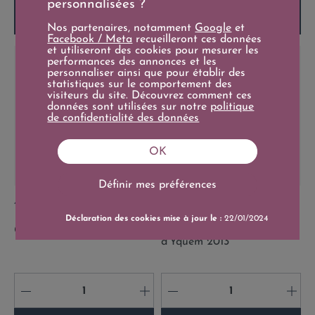
personnalisées ?
Ajouter au panier
Ajouter au panier
Nos partenaires, notamment
Google
et
Facebook / Meta
recueilleront ces données
et utiliseront des cookies pour mesurer les
performances des annonces et les
personnaliser ainsi que pour établir des
statistiques sur le comportement des
visiteurs du site. Découvrez comment ces
données sont utilisées sur notre
politique
de confidentialité des données
OK
Définir mes préférences
Prix
Prix
498,00 €
5 900,00 €
75cl
900cl
Déclaration des cookies mise à jour le :
22/01/2024
Château Angélus 2019
Salmanazar Château
d'Yquem 2013
-
+
-
+