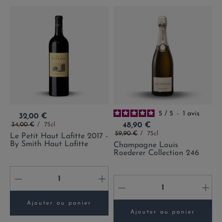
5
/
5
-
1
avis
Prix
32,00 €
Prix de base
Prix
34,00 €
75cl
48,90 €
Prix de base
59,90 €
75cl
Le Petit Haut Lafitte 2017 -
By Smith Haut Lafitte
Champagne Louis
Roederer Collection 246
-
+
-
+
Ajouter au panier
Ajouter au panier