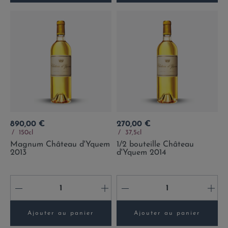
Prix
Prix
890,00 €
270,00 €
150cl
37,5cl
Magnum Château d'Yquem
1/2 bouteille Château
2013
d'Yquem 2014
-
+
-
+
Ajouter au panier
Ajouter au panier