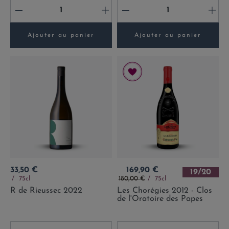
-
+
-
+
Ajouter au panier
Ajouter au panier
Prix
Prix
33,50 €
169,90 €
19/20
Prix de base
75cl
180,00 €
75cl
R de Rieussec 2022
Les Chorégies 2012 - Clos
de l'Oratoire des Papes