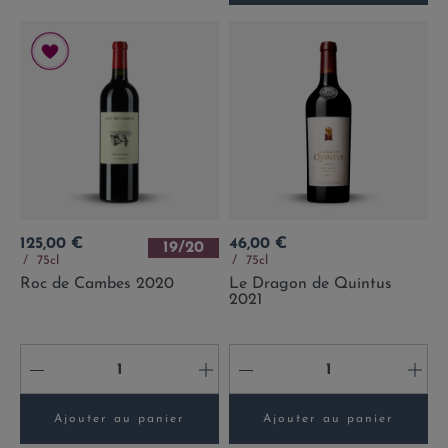
Prix
Prix
125,00 €
46,00 €
19/20
75cl
75cl
Roc de Cambes 2020
Le Dragon de Quintus
2021
-
+
-
+
Ajouter au panier
Ajouter au panier