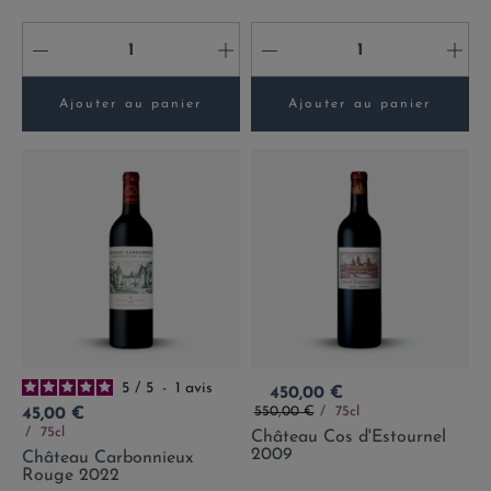
-
+
-
+
Ajouter au panier
Ajouter au panier
5
/
5
-
1
avis
Prix
450,00 €
Prix de base
Prix
550,00 €
75cl
45,00 €
75cl
Château Cos d'Estournel
2009
Château Carbonnieux
Rouge 2022