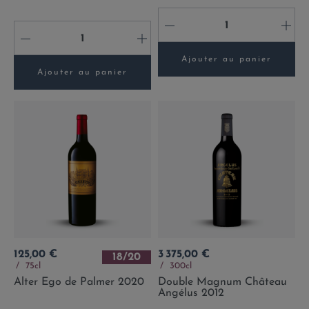
-
+
-
+
Ajouter au panier
Ajouter au panier
Prix
Prix
125,00 €
3 375,00 €
18/20
75cl
300cl
Alter Ego de Palmer 2020
Double Magnum Château
Angélus 2012