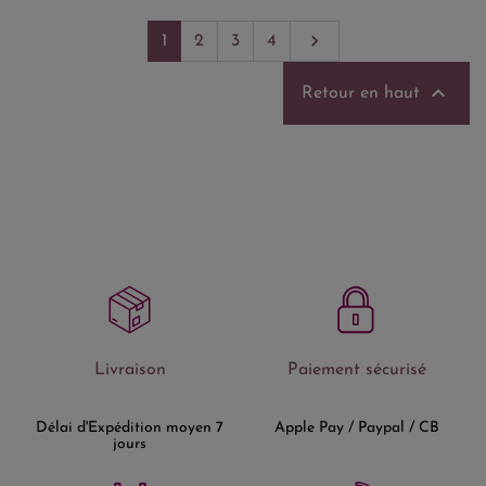
Suivant

1
2
3
4

Retour en haut
Livraison
Paiement sécurisé
Délai d'Expédition moyen 7
Apple Pay / Paypal / CB
jours