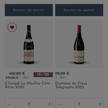
Ajouter au panier
Ajouter au panier
Prix
Prix
450,00 €
90,00 €
19+/20
Prix de base
570,00 €
75cl
75cl
E.Guigal La Mouline Côte
Domaine du Vieux
Rôtie 2020
Télégraphe 2023
-
+
-
+