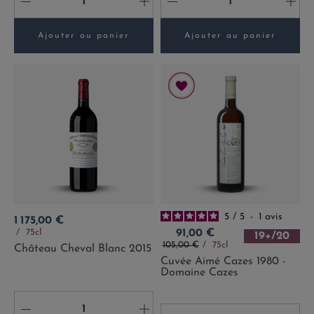
-
+
-
+
Ajouter au panier
Ajouter au panier
5
/
5
-
1
avis
Prix
1 175,00 €
Prix
75cl
91,00 €
19+/20
Prix de base
105,00 €
75cl
Château Cheval Blanc 2015
Cuvée Aimé Cazes 1980 -
Domaine Cazes
-
+