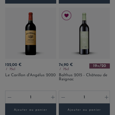
Prix
Prix
122,00 €
74,90 €
19+/20
75cl
75cl
Le Carillon d'Angélus 2020
Balthus 2015 - Château de
Reignac
-
+
-
+
Ajouter au panier
Ajouter au panier