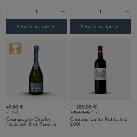
-
+
-
+
Ajouter au panier
Ajouter au panier
Prix
Prix
49,90 €
780,00 €
Prix de base
75cl
1 200,00 €
75cl
Champagne Charles
Château Lafite Rothschild
Heidsieck Brut Réserve
2001