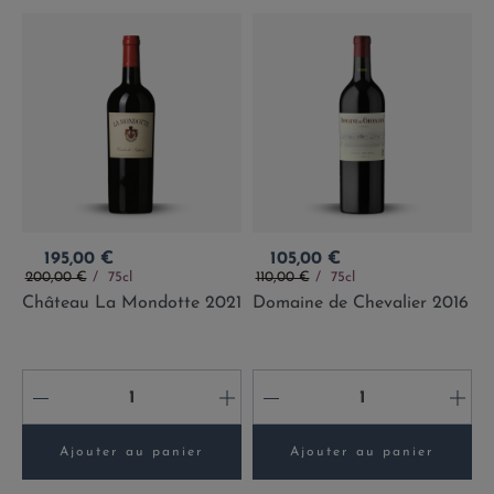
Prix
Prix
195,00 €
105,00 €
Prix de base
Prix de base
200,00 €
75cl
110,00 €
75cl
Château La Mondotte 2021
Domaine de Chevalier 2016
-
+
-
+
Ajouter au panier
Ajouter au panier