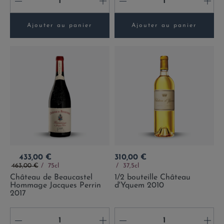
-
+
-
+
Ajouter au panier
Ajouter au panier
Prix
Prix
433,00 €
310,00 €
Prix de base
463,00 €
75cl
37,5cl
Château de Beaucastel
1/2 bouteille Château
Hommage Jacques Perrin
d'Yquem 2010
2017
-
+
-
+