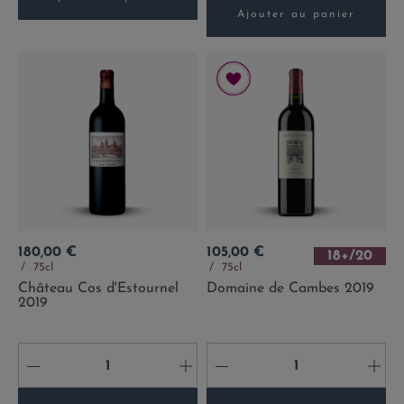
Ajouter au panier
Prix
Prix
180,00 €
105,00 €
18+/20
75cl
75cl
Château Cos d'Estournel
Domaine de Cambes 2019
2019
-
+
-
+