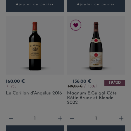
Ajouter au panier
Ajouter au panier
Prix
Prix
160,00 €
136,00 €
19/20
Prix de base
75cl
149,00 €
150cl
Le Carillon d'Angélus 2016
Magnum E.Guigal Côte
Rôtie Brune et Blonde
2022
-
+
-
+