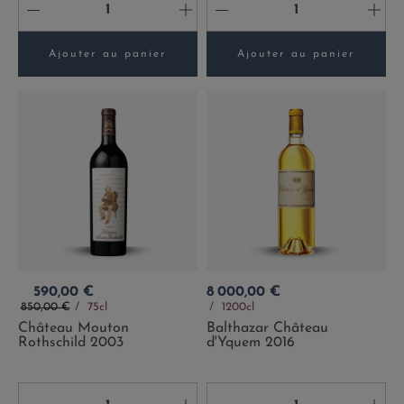
-
+
-
+
Ajouter au panier
Ajouter au panier
Prix
Prix
590,00 €
8 000,00 €
Prix de base
850,00 €
75cl
1200cl
Château Mouton
Balthazar Château
Rothschild 2003
d'Yquem 2016