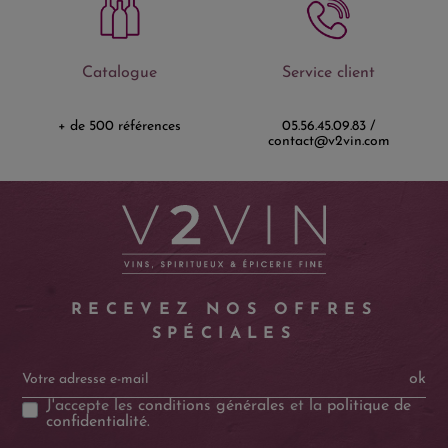
Catalogue
Service client
+ de 500 références
05.56.45.09.83 /
contact@v2vin.com
RECEVEZ NOS OFFRES
SPÉCIALES
ok
J'accepte les
conditions générales
et la
politique de
confidentialité
.