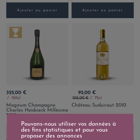
Ajouter au panier
Ajouter au panier
Prix
Prix
325,00 €
95,00 €
Prix de base
150cl
105,00 €
75cl
Magnum Champagne
Château Suduiraut 2010
Charles Heidsieck Millésime
2012
Pouvons-nous utiliser vos données à
des fins statistiques et pour vous
-
+
-
+
proposer des annonces