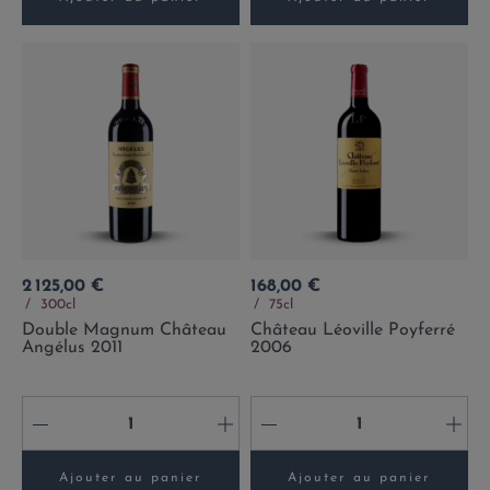
Prix
Prix
2 125,00 €
168,00 €
300cl
75cl
Double Magnum Château
Château Léoville Poyferré
Angélus 2011
2006
-
+
-
+
Ajouter au panier
Ajouter au panier