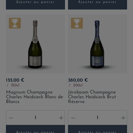
Ajouter au panier
Ajouter au panier
Prix
Prix
155,00 €
380,00 €
150cl
300cl
Magnum Champagne
Jéroboam Champagne
Charles Heidsieck Blanc de
Charles Heidsieck Brut
Blancs
Réserve
-
+
-
+
Ajouter au panier
Ajouter au panier