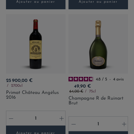
Ajouter au panier
Ajouter au panier
4.8
/
5
-
4
avis
Prix
25 900,00 €
Prix
2700cl
49,90 €
Prix de base
64,00 €
75cl
Primat Château Angélus
2016
Champagne R de Ruinart
Brut
-
+
-
+
Ajouter au panier