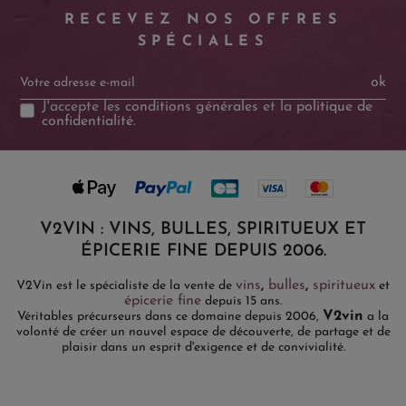
RECEVEZ NOS OFFRES
SPÉCIALES
ok
J'accepte les
conditions générales
et la
politique de
confidentialité
.
V2VIN : VINS, BULLES, SPIRITUEUX ET
ÉPICERIE FINE DEPUIS 2006.
vins
,
bulles
,
spiritueux
V2Vin est le spécialiste de la vente de
et
épicerie fine
depuis 15 ans.
V2vin
Véritables précurseurs dans ce domaine depuis 2006,
a la
volonté de créer un nouvel espace de découverte, de partage et de
plaisir dans un esprit d'exigence et de convivialité.