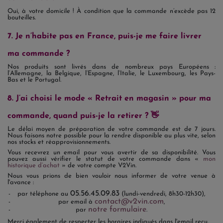
Oui, à votre domicile ! À condition que la commande n’excède pas 12
bouteilles.
7. Je n’habite pas en France, puis-je me faire livrer
ma commande ?
Nos produits sont livrés dans de nombreux pays Européens :
l’Allemagne, la Belgique, l’Espagne, l’Italie, le Luxembourg, les Pays-
Bas et le Portugal.
8. J’ai choisi le mode « Retrait en magasin » pour ma
commande, quand puis-je la retirer ? 👋
Le délai moyen de préparation de votre commande est de 7 jours.
Nous faisons notre possible pour la rendre disponible au plus vite, selon
nos stocks et réapprovisionnements.
Vous recevrez un email pour vous avertir de sa disponibilité. Vous
pouvez aussi vérifier le statut de votre commande dans «
mon
historique d’achat
» de votre compte V2Vin.
Nous vous prions de bien vouloir nous informer de votre venue à
l'avance :
05.56.45.09.83
par téléphone au
(lundi-vendredi, 8h30-12h30),
contact@v2vin.com
par email à
,
notre formulaire
par
.
Merci également de respecter les horaires indiqués dans l'email reçu.