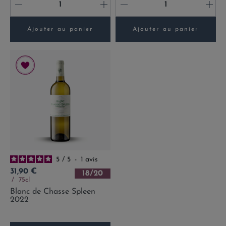
-
+
-
+
Ajouter au panier
Ajouter au panier
5
/
5
-
1
avis
Prix
31,90 €
18/20
75cl
Blanc de Chasse Spleen
2022