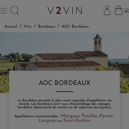
Accueil
Vins
Bordeaux
AOC Bordeaux
AOC BORDEAUX
Le Bordelais possède le plus vaste vignoble d'appellation du
monde. Les bordeaux sont issus d'assemblage des cépages
bordelais (dominante de merlot ou de cabernet sauvignon).
Margaux
Pauillac
Pessac-
Appellations recommandées :
,
,
Léognan
Saint-Émilion
ou