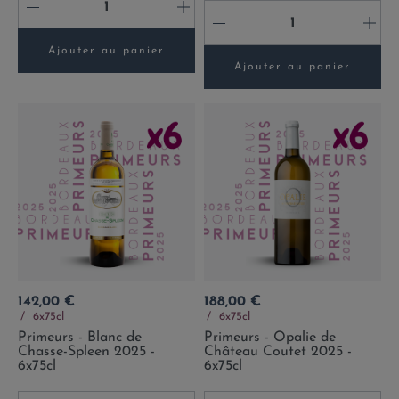
-
+
-
+
Ajouter au panier
Ajouter au panier
Prix
Prix
142,00 €
188,00 €
6x75cl
6x75cl
Primeurs - Blanc de
Primeurs - Opalie de
Chasse-Spleen 2025 -
Château Coutet 2025 -
6x75cl
6x75cl