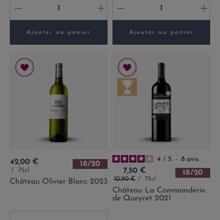
-
+
-
+
Ajouter au panier
Ajouter au panier
4
/
5
-
8
avis
Prix
42,00 €
18/20
Prix
75cl
7,50 €
18/20
Prix de base
10,90 €
75cl
Château Olivier Blanc 2023
Château La Commanderie
de Queyret 2021