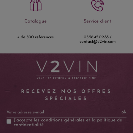
Catalogue
Service client
+ de 500 références
05.56.45.09.83 /
contact@v2vin.com
RECEVEZ NOS OFFRES
SPÉCIALES
ok
J'accepte les
conditions générales
et la
politique de
confidentialité
.