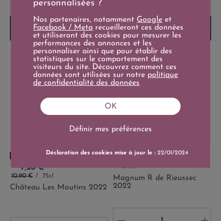
personnalisées ?
-
+
-
+
Nos partenaires, notamment
Google
et
Facebook / Meta
recueilleront ces données
Ajouter au panier
Ajouter au panier
et utiliseront des cookies pour mesurer les
performances des annonces et les
personnaliser ainsi que pour établir des
statistiques sur le comportement des
visiteurs du site. Découvrez comment ces
données sont utilisées sur notre
politique
de confidentialité des données
OK
Définir mes préférences
Déclaration des cookies mise à jour le :
22/01/2024
4.5
/
5
-
2
avis
Prix
60,00 €
Prix
150cl
7,20 €
Prix de base
10,90 €
75cl
Magnum R de Rieussec
2022
Château Les Moutins 2022
-
+