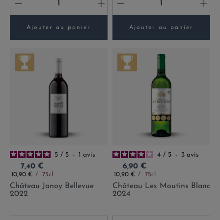
-
+
-
+
Ajouter au panier
Ajouter au panier
5
/
5
-
1
avis
4
/
5
-
3
avis
Prix
Prix
7,40 €
6,90 €
Prix de base
Prix de base
10,90 €
75cl
10,90 €
75cl
Château Janoy Bellevue
Château Les Moutins Blanc
2022
2024