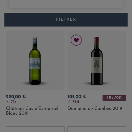
FILTRER
Prix
Prix
220,00 €
105,00 €
18+/20
75cl
75cl
Château Cos d'Estournel
Domaine de Cambes 2019
Blanc 2019