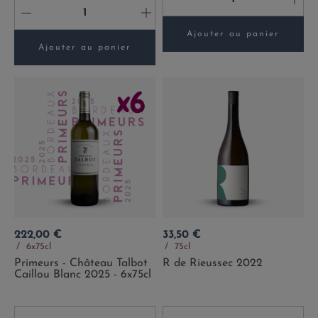
-
+
Ajouter au panier
Ajouter au panier
Prix
Prix
222,00 €
33,50 €
6x75cl
75cl
Primeurs - Château Talbot
R de Rieussec 2022
Caillou Blanc 2025 - 6x75cl