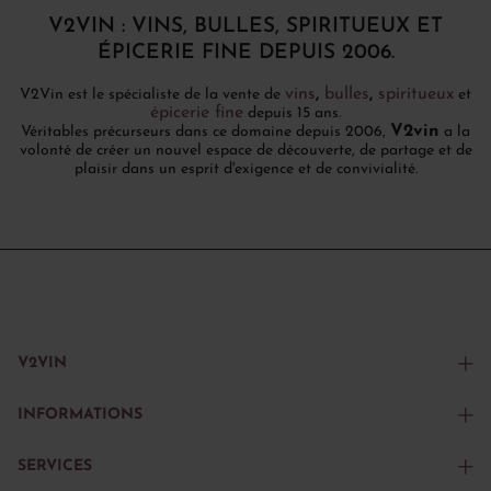
V2VIN : VINS, BULLES, SPIRITUEUX ET
ÉPICERIE FINE DEPUIS 2006.
vins
,
bulles
,
spiritueux
V2Vin est le spécialiste de la vente de
et
épicerie fine
depuis 15 ans.
V2vin
Véritables précurseurs dans ce domaine depuis 2006,
a la
volonté de créer un nouvel espace de découverte, de partage et de
plaisir dans un esprit d'exigence et de convivialité.
V2VIN
INFORMATIONS
SERVICES