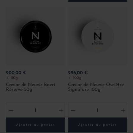
Prix
Prix
200,00 €
296,00 €
50g
100g
Caviar de Neuvic Baeri
Caviar de Neuvic Osciètre
Réserve 50g
Signature 100g
-
+
-
+
Ajouter au panier
Ajouter au panier