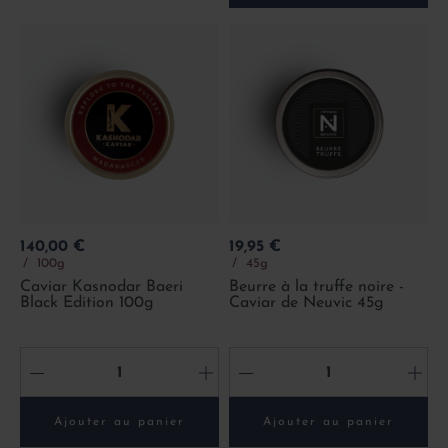
Prix
Prix
140,00 €
19,95 €
100g
45g
Caviar Kasnodar Baeri
Beurre à la truffe noire -
Black Edition 100g
Caviar de Neuvic 45g
-
+
-
+
Ajouter au panier
Ajouter au panier