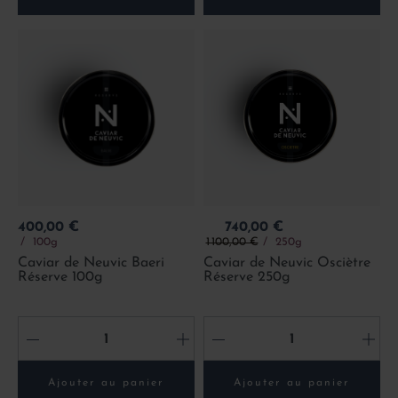
Prix
Prix
400,00 €
740,00 €
Prix de base
100g
1 100,00 €
250g
Caviar de Neuvic Baeri
Caviar de Neuvic Osciètre
Réserve 100g
Réserve 250g
-
+
-
+
Ajouter au panier
Ajouter au panier