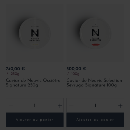
Prix
Prix
740,00 €
300,00 €
250g
100g
Caviar de Neuvic Osciètre
Caviar de Neuvic Selection
Signature 250g
Sevruga Signature 100g
-
+
-
+
Ajouter au panier
Ajouter au panier