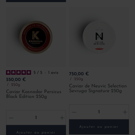
5
/
5
-
1
avis
Prix
750,00 €
Prix
250g
550,00 €
250g
Caviar de Neuvic Selection
Sevruga Signature 250g
Caviar Kasnodar Persicus
Black Edition 250g
-
+
-
+
Ajouter au panier
Ajouter au panier