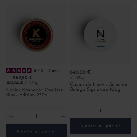
5
/
5
-
1
avis
Prix
640,00 €
Prix
100g
262,50 €
Prix de base
525,00 €
250g
Caviar de Neuvic Selection
Beluga Signature 100g
Caviar Kasnodar Osciètre
Black Edition 250g
-
+
-
+
Ajouter au panier
Ajouter au panier