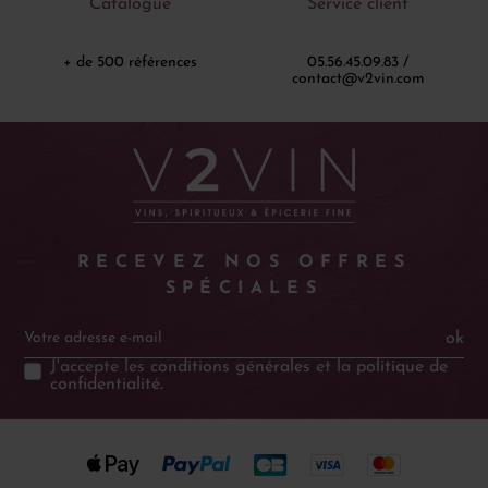
Catalogue
Service client
+ de 500 références
05.56.45.09.83 /
contact@v2vin.com
RECEVEZ NOS OFFRES
SPÉCIALES
ok
J'accepte les
conditions générales
et la
politique de
confidentialité
.