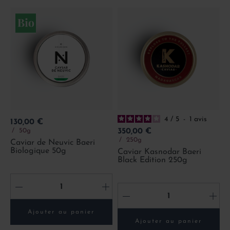
4
/
5
-
1
avis
Prix
130,00 €
Prix
50g
350,00 €
250g
Caviar de Neuvic Baeri
Biologique 50g
Caviar Kasnodar Baeri
Black Edition 250g
-
+
-
+
Ajouter au panier
Ajouter au panier