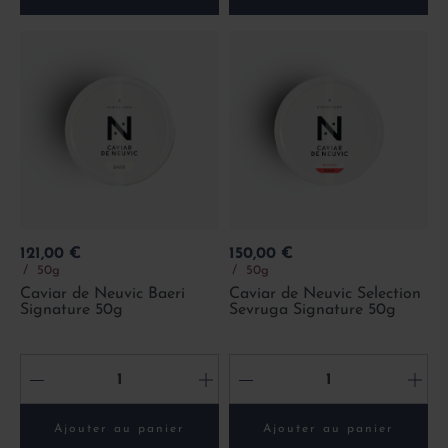
Prix
Prix
121,00 €
150,00 €
50g
50g
Caviar de Neuvic Baeri
Caviar de Neuvic Selection
Signature 50g
Sevruga Signature 50g
-
+
-
+
Ajouter au panier
Ajouter au panier