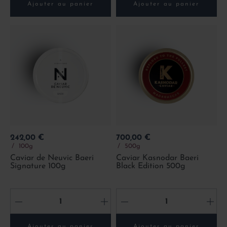
Ajouter au panier
Ajouter au panier
Prix
Prix
242,00 €
700,00 €
100g
500g
Caviar de Neuvic Baeri
Caviar Kasnodar Baeri
Signature 100g
Black Edition 500g
-
+
-
+
Ajouter au panier
Ajouter au panier