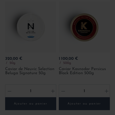
Prix
Prix
320,00 €
1 100,00 €
50g
500g
Caviar de Neuvic Selection
Caviar Kasnodar Persicus
Beluga Signature 50g
Black Edition 500g
-
+
-
+
Ajouter au panier
Ajouter au panier