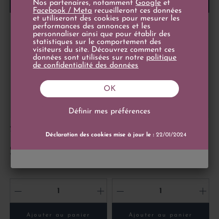
Ajouter au panier
Ajouter au panier
Nos partenaires, notamment
Google
et
Facebook / Meta
recueilleront ces données
et utiliseront des cookies pour mesurer les
performances des annonces et les
personnaliser ainsi que pour établir des
statistiques sur le comportement des
visiteurs du site. Découvrez comment ces
données sont utilisées sur notre
politique
de confidentialité des données
OK
Définir mes préférences
Prix
Prix
700,00 €
296,00 €
Déclaration des cookies mise à jour le :
22/01/2024
Prix de base
500g
440,00 €
100g
Caviar Kasnodar Baeri
Caviar de Neuvic Osciètre
White Edition 500g
Réserve 100g
-
+
-
+
Ajouter au panier
Ajouter au panier