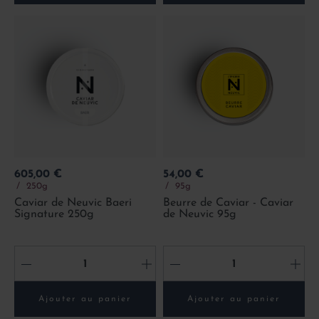
Prix
Prix
605,00 €
54,00 €
250g
95g
Caviar de Neuvic Baeri
Beurre de Caviar - Caviar
Signature 250g
de Neuvic 95g
-
+
-
+
Ajouter au panier
Ajouter au panier