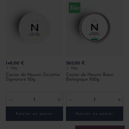
Prix
Prix
148,00 €
265,00 €
50g
50g
Caviar de Neuvic Osciètre
Caviar de Neuvic Baeri
Signature 50g
Biologique 100g
-
+
-
+
Ajouter au panier
Ajouter au panier