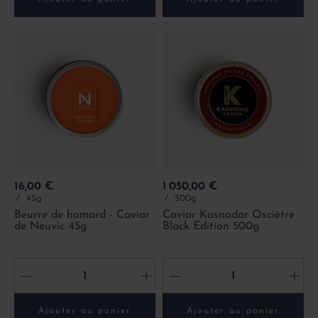
Prix
Prix
16,00 €
1 050,00 €
45g
500g
Beurre de homard - Caviar
Caviar Kasnodar Osciètre
de Neuvic 45g
Black Edition 500g
-
+
-
+
Ajouter au panier
Ajouter au panier