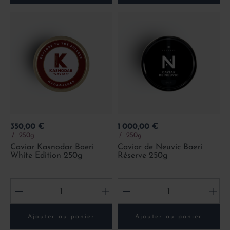
Prix
Prix
350,00 €
1 000,00 €
250g
250g
Caviar Kasnodar Baeri
Caviar de Neuvic Baeri
White Edition 250g
Réserve 250g
-
+
-
+
Ajouter au panier
Ajouter au panier