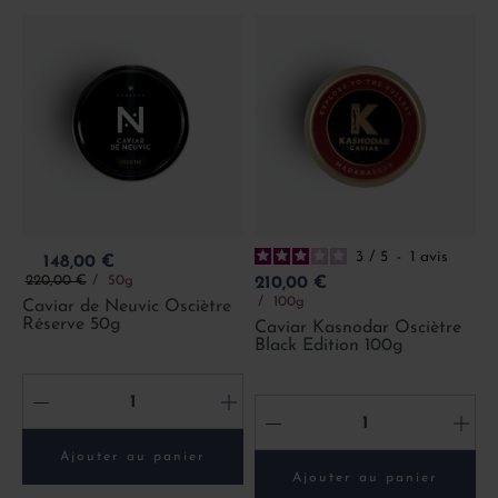
3
/
5
-
1
avis
Prix
148,00 €
Prix de base
Prix
220,00 €
50g
210,00 €
100g
Caviar de Neuvic Osciètre
Réserve 50g
Caviar Kasnodar Osciètre
Black Edition 100g
-
+
-
+
Ajouter au panier
Ajouter au panier