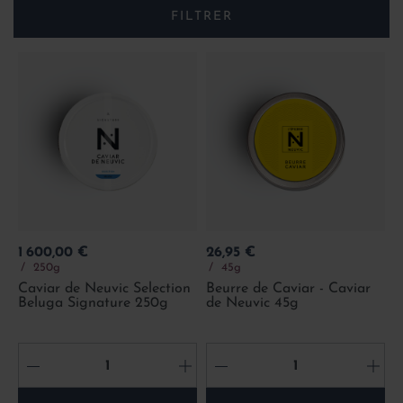
FILTRER
Prix
Prix
1 600,00 €
26,95 €
250g
45g
Caviar de Neuvic Selection
Beurre de Caviar - Caviar
Beluga Signature 250g
de Neuvic 45g
-
+
-
+