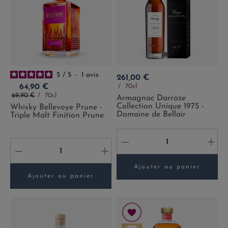
5
/
5
-
1
avis
Prix
261,00 €
Prix
70cl
64,90 €
Prix de base
69,90 €
70cl
Armagnac Darroze
Collection Unique 1975 -
Whisky Bellevoye Prune -
Domaine de Bellair
Triple Malt Finition Prune
-
+
-
+
Ajouter au panier
Ajouter au panier