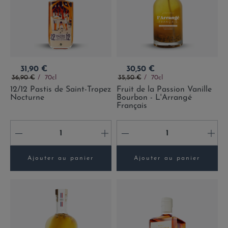
Prix
Prix
31,90 €
30,50 €
Prix de base
Prix de base
36,90 €
70cl
35,50 €
70cl
12/12 Pastis de Saint-Tropez
Fruit de la Passion Vanille
Nocturne
Bourbon - L'Arrangé
Français
-
+
-
+
Ajouter au panier
Ajouter au panier