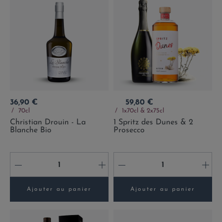
Prix
Prix
36,90 €
59,80 €
70cl
1x70cl & 2x75cl
Christian Drouin - La
1 Spritz des Dunes & 2
Blanche Bio
Prosecco
-
+
-
+
Ajouter au panier
Ajouter au panier