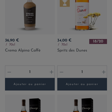
Prix
Prix
36,90 €
34,00 €
18/20
70cl
70cl
Crema Alpina Caffè
Spritz des Dunes
-
+
-
+
Ajouter au panier
Ajouter au panier