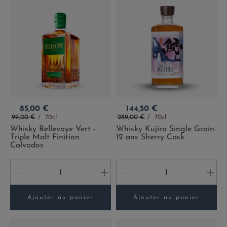
Prix
Prix
85,00 €
144,50 €
Prix de base
Prix de base
99,00 €
70cl
289,00 €
70cl
Whisky Bellevoye Vert -
Whisky Kujira Single Grain
Triple Malt Finition
12 ans Sherry Cask
Calvados
-
+
-
+
Ajouter au panier
Ajouter au panier