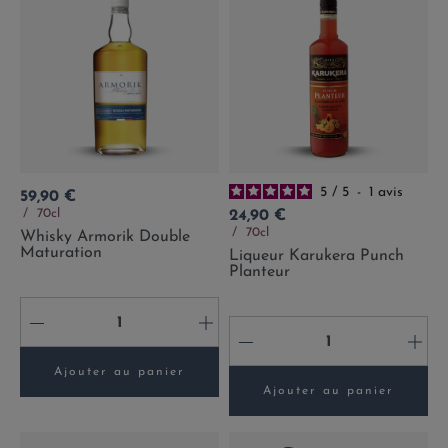
5
/
5
-
1
avis
Prix
59,90 €
Prix
70cl
24,90 €
70cl
Whisky Armorik Double
Maturation
Liqueur Karukera Punch
Planteur
-
+
-
+
Ajouter au panier
Ajouter au panier