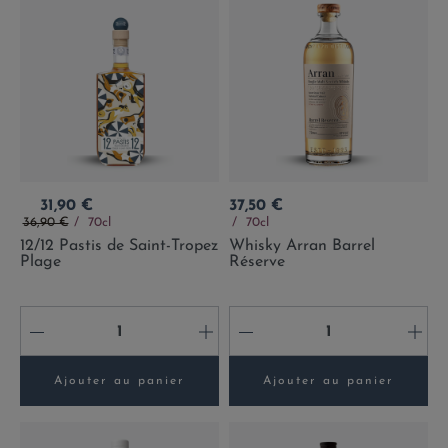
Prix
Prix
31,90 €
37,50 €
Prix de base
36,90 €
70cl
70cl
12/12 Pastis de Saint-Tropez
Whisky Arran Barrel
Plage
Réserve
-
+
-
+
Ajouter au panier
Ajouter au panier