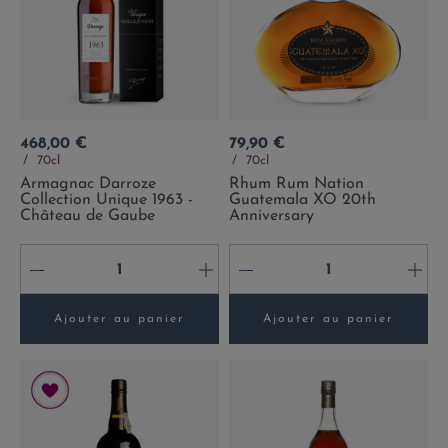
Prix
Prix
468,00 €
79,90 €
70cl
70cl
Armagnac Darroze
Rhum Rum Nation
Collection Unique 1963 -
Guatemala XO 20th
Château de Gaube
Anniversary
-
+
-
+
Ajouter au panier
Ajouter au panier