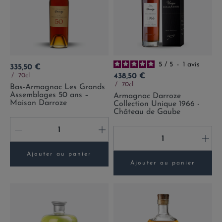
5
/
5
-
1
avis
Prix
335,50 €
Prix
70cl
438,50 €
70cl
Bas-Armagnac Les Grands
Assemblages 50 ans –
Armagnac Darroze
Maison Darroze
Collection Unique 1966 -
Château de Gaube
-
+
-
+
Ajouter au panier
Ajouter au panier