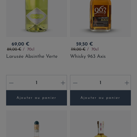
Prix
Prix
69,00 €
59,50 €
Prix de base
Prix de base
89,00 €
70cl
119,00 €
70cl
Larusée Absinthe Verte
Whisky 963 Axis
-
+
-
+
Ajouter au panier
Ajouter au panier