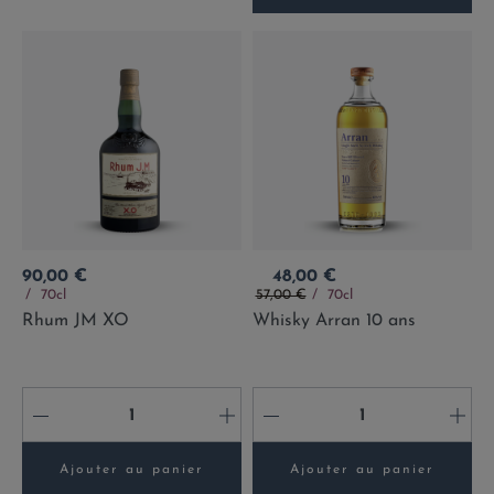
Prix
Prix
90,00 €
48,00 €
Prix de base
70cl
57,00 €
70cl
Rhum JM XO
Whisky Arran 10 ans
-
+
-
+
Ajouter au panier
Ajouter au panier