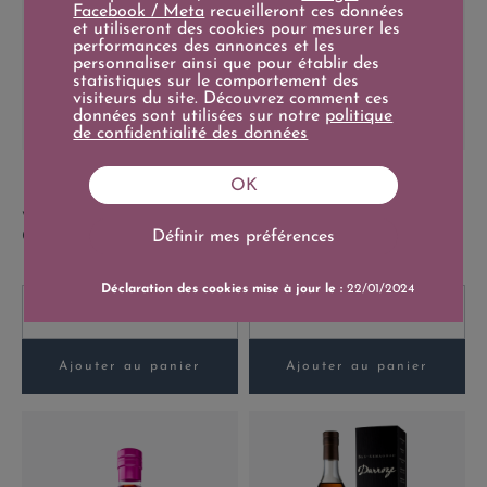
Facebook / Meta
recueilleront ces données
et utiliseront des cookies pour mesurer les
performances des annonces et les
personnaliser ainsi que pour établir des
statistiques sur le comportement des
visiteurs du site. Découvrez comment ces
données sont utilisées sur notre
politique
de confidentialité des données
Prix
Prix
1 250,00 €
36,90 €
OK
Prix de base
1 330,00 €
70cl
70cl
Whisky Ardbeg 25 ans -
Crema Alpina Fior di latte
Coffret Prestige
Définir mes préférences
Déclaration des cookies mise à jour le :
22/01/2024
-
+
-
+
Ajouter au panier
Ajouter au panier