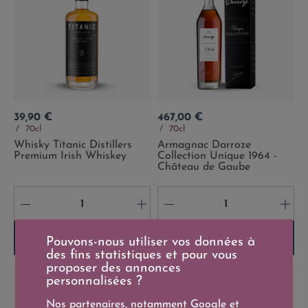
Prix
Prix
39,90 €
467,00 €
70cl
70cl
Whisky Titanic Distillers
Armagnac Darroze
Premium Irish Whiskey
Collection Unique 1964 -
Château de Gaube
-
+
-
+
Ajouter au panier
Ajouter au panier
Pouvons-nous utiliser vos données à
des fins statistiques et pour vous
proposer des annonces
personnalisées ?
Nos partenaires, notamment
Google
et