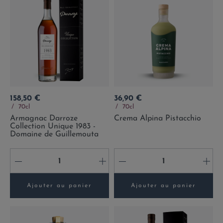
Prix
Prix
158,50 €
36,90 €
70cl
70cl
Armagnac Darroze
Crema Alpina Pistacchio
Collection Unique 1983 -
Domaine de Guillemouta
-
+
-
+
Ajouter au panier
Ajouter au panier