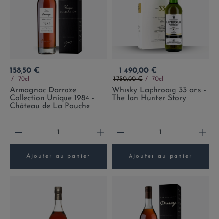
Prix
Prix
158,50 €
1 490,00 €
Prix de base
70cl
1 750,00 €
70cl
Armagnac Darroze
Whisky Laphroaig 33 ans -
Collection Unique 1984 -
The Ian Hunter Story
Château de La Pouche
-
+
-
+
Ajouter au panier
Ajouter au panier