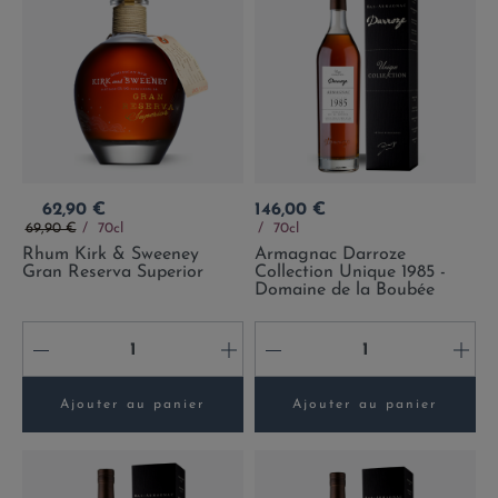
Prix
Prix
62,90 €
146,00 €
Prix de base
69,90 €
70cl
70cl
Rhum Kirk & Sweeney
Armagnac Darroze
Gran Reserva Superior
Collection Unique 1985 -
Domaine de la Boubée
-
+
-
+
Ajouter au panier
Ajouter au panier