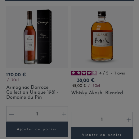
4
/
5
-
1
avis
Prix
170,00 €
Prix
70cl
38,00 €
Prix de base
45,00 €
50cl
Armagnac Darroze
Collection Unique 1981 -
Whisky Akashi Blended
Domaine du Pin
-
+
-
+
Ajouter au panier
Ajouter au panier