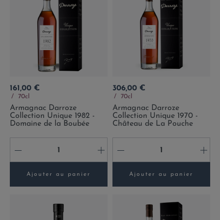
Prix
Prix
161,00 €
306,00 €
70cl
70cl
Armagnac Darroze
Armagnac Darroze
Collection Unique 1982 -
Collection Unique 1970 -
Domaine de la Boubée
Château de La Pouche
-
+
-
+
Ajouter au panier
Ajouter au panier