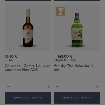
Prix
Prix
36,50 €
162,00 €
Prix de base
70cl
197,00 €
70cl
Calvados - Comte Louis de
Whisky The Hakushu 12
Lauriston Fine AOC
ans
-
+
-
+
Ajouter au panier
Ajouter au panier