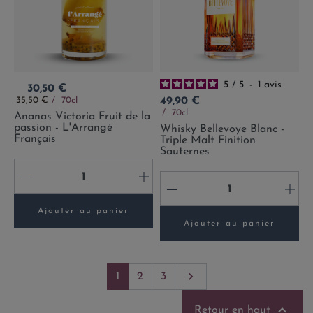
5
/
5
-
1
avis
Prix
30,50 €
Prix de base
Prix
35,50 €
70cl
49,90 €
70cl
Ananas Victoria Fruit de la
passion - L'Arrangé
Whisky Bellevoye Blanc -
Français
Triple Malt Finition
Sauternes
-
+
-
+
Ajouter au panier
Ajouter au panier
Suivant

1
2
3

Retour en haut