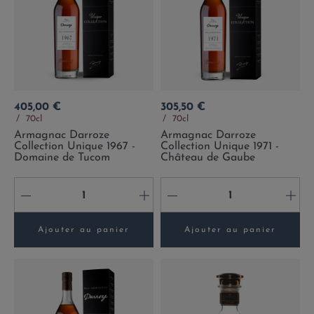
Prix
Prix
405,00 €
305,50 €
70cl
70cl
Armagnac Darroze
Armagnac Darroze
Collection Unique 1967 -
Collection Unique 1971 -
Domaine de Tucom
Château de Gaube
-
+
-
+
Ajouter au panier
Ajouter au panier