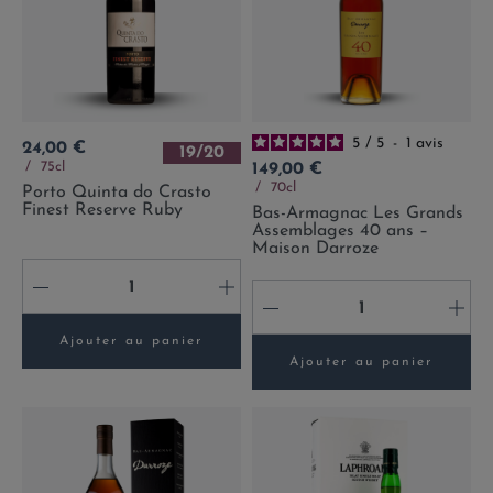
5
/
5
-
1
avis
Prix
24,00 €
19/20
Prix
75cl
149,00 €
70cl
Porto Quinta do Crasto
Finest Reserve Ruby
Bas-Armagnac Les Grands
Assemblages 40 ans –
Maison Darroze
-
+
-
+
Ajouter au panier
Ajouter au panier