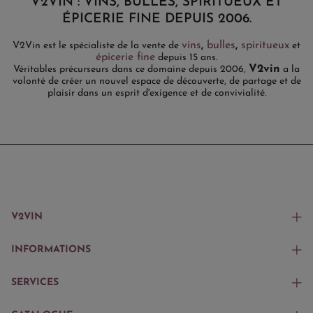
V2VIN : VINS, BULLES, SPIRITUEUX ET
ÉPICERIE FINE DEPUIS 2006.
vins
,
bulles
,
spiritueux
V2Vin est le spécialiste de la vente de
et
épicerie fine
depuis 15 ans.
V2vin
Véritables précurseurs dans ce domaine depuis 2006,
a la
volonté de créer un nouvel espace de découverte, de partage et de
plaisir dans un esprit d'exigence et de convivialité.
V2VIN
INFORMATIONS
SERVICES