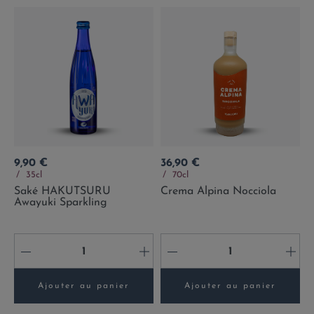
Prix
Prix
9,90 €
36,90 €
35cl
70cl
Saké HAKUTSURU
Crema Alpina Nocciola
Awayuki Sparkling
-
+
-
+
Ajouter au panier
Ajouter au panier