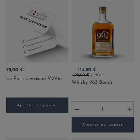
Prix
Prix
75,00 €
114,50 €
Prix de base
229,00 €
70cl
Le Pass Livraison V2Vin
Whisky 963 Bonds
Ajouter au panier
-
+
Ajouter au panier