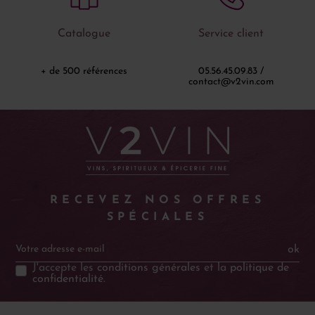
Catalogue
Service client
+ de 500 références
05.56.45.09.83 /
contact@v2vin.com
RECEVEZ NOS OFFRES
SPÉCIALES
ok
J'accepte les
conditions générales
et la
politique de
confidentialité
.