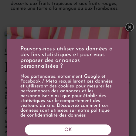
desserts aux fruits tropicaux et aux fruits rouges,
comme une tarte à la mangue ou aux framboises.
Pouvons-nous utiliser vos données à
LE DOMAINE
des fins statistiques et pour vous
proposer des annonces
Distillerie Cihuatán
personnalisées ?
Nos partenaires, notamment
Google
et
Facebook / Meta
recueilleront ces données
La distillerie Cihuatán, établie au début des années 2000,
et utiliseront des cookies pour mesurer les
a été fondée avec le rêve de créer le rhum emblématique
performances des annonces et les
du Salvador.
personnaliser ainsi que pour établir des
En tant que seule distillerie du pays, elle contrôle
statistiques sur le comportement des
l'intégralité du processus de production de ses rhums,
visiteurs du site. Découvrez comment ces
utilisant des matières premières locales qui reflètent la
données sont utilisées sur notre
politique
diversité et la complexité de son environnement.
de confidentialité des données
Implantée au cœur de la vallée qui lui donne son nom, la
distillerie Cihuatán concentre toutes les phases
OK
essentielles de la fabrication de ses rhums en un lieu