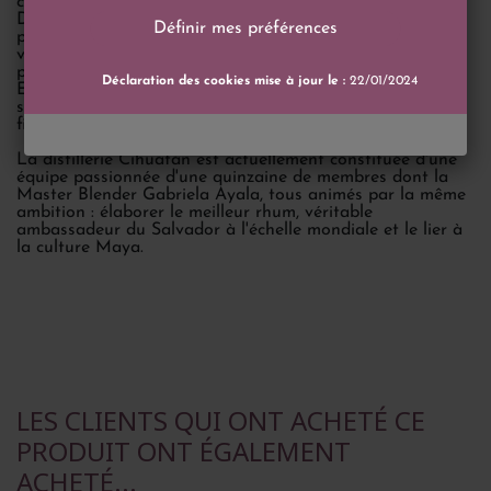
centralisé.
De la récolte de la canne à sucre à l'embouteillage, en
Définir mes préférences
passant par la distillation et le vieillissement, les équipes
veillent attentivement à la qualité de chaque étape du
processus.
Déclaration des cookies mise à jour le :
22/01/2024
En plus de produire son sucre et sa mélasse, elle génère
sa propre électricité à partir de la bagasse, le résidu
fibreuse de la canne à sucre.
La distillerie Cihuatán est actuellement constituée d'une
équipe passionnée d'une quinzaine de membres dont la
Master Blender Gabriela Ayala, tous animés par la même
ambition : élaborer le meilleur rhum, véritable
ambassadeur du Salvador à l'échelle mondiale et le lier à
la culture Maya.
LES CLIENTS QUI ONT ACHETÉ CE
PRODUIT ONT ÉGALEMENT
ACHETÉ...