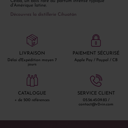
Ceiba, un bois rare au parfum intense typique
d'Amérique latine.
Découvrez la distillerie Cihuatán
LIVRAISON
PAIEMENT SÉCURISÉ
Délai d'Expédition moyen 7
Apple Pay / Paypal / CB
jours
CATALOGUE
SERVICE CLIENT
+ de 500 références
05.56.45.09.83 /
contact@v2vin.com