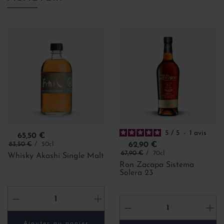
5
/
5
-
1
avis
Prix
65,50 €
Prix de base
Prix
83,50 €
50cl
62,90 €
Prix de base
67,90 €
70cl
Whisky Akashi Single Malt
Ron Zacapa Sistema
Solera 23
-
+
-
+
Ajouter au panier