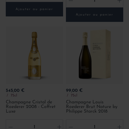
-
+
Ajouter au panier
Ajouter au panier
Prix
Prix
545,00 €
99,00 €
75cl
75cl
Champagne Cristal de
Champagne Louis
Roederer 2008 - Coffret
Roederer Brut Nature by
Luxe
Philippe Starck 2018
-
+
-
+