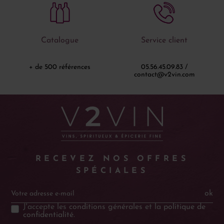
Catalogue
Service client
+ de 500 références
05.56.45.09.83 /
contact@v2vin.com
RECEVEZ NOS OFFRES
SPÉCIALES
ok
J'accepte les
conditions générales
et la
politique de
confidentialité
.