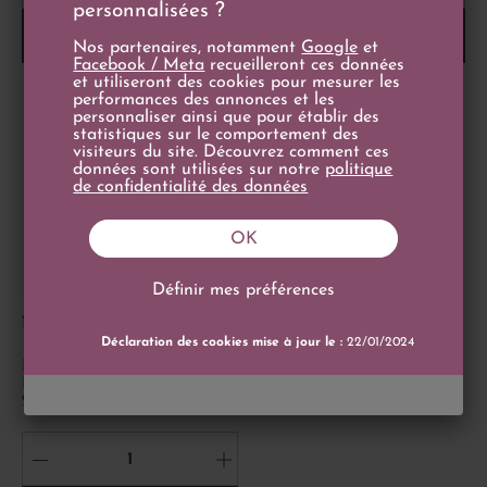
personnalisées ?
Ajouter au panier
Ajouter au panier
Nos partenaires, notamment
Google
et
Facebook / Meta
recueilleront ces données
et utiliseront des cookies pour mesurer les
performances des annonces et les
personnaliser ainsi que pour établir des
statistiques sur le comportement des
visiteurs du site. Découvrez comment ces
données sont utilisées sur notre
politique
de confidentialité des données
OK
Définir mes préférences
Prix
145,00 €
150cl
Déclaration des cookies mise à jour le :
22/01/2024
Magnum Champagne
Louis Roederer Collection
243
-
+