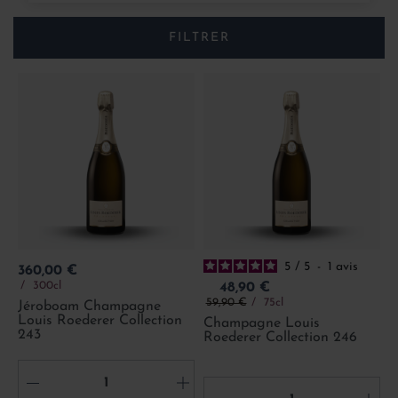
FILTRER
5
/
5
-
1
avis
Prix
360,00 €
Prix
300cl
48,90 €
Prix de base
59,90 €
75cl
Jéroboam Champagne
Louis Roederer Collection
Champagne Louis
243
Roederer Collection 246
-
+