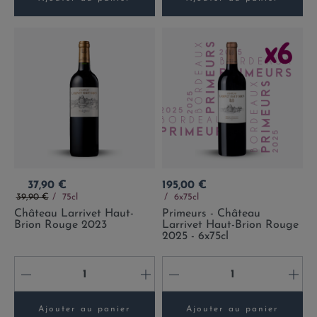
Prix
Prix
37,90 €
195,00 €
Prix de base
39,90 €
75cl
6x75cl
Château Larrivet Haut-
Primeurs - Château
Brion Rouge 2023
Larrivet Haut-Brion Rouge
2025 - 6x75cl
-
+
-
+
Ajouter au panier
Ajouter au panier