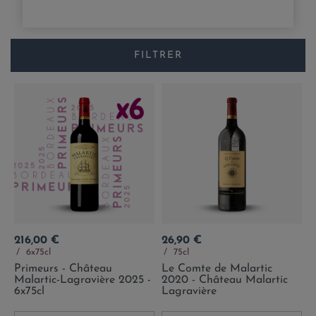
FILTRER
Prix
Prix
216,00 €
26,90 €
6x75cl
75cl
Primeurs - Château
Le Comte de Malartic
Malartic-Lagravière 2025 -
2020 - Château Malartic
6x75cl
Lagravière