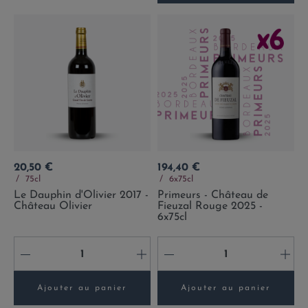
Prix
Prix
20,50 €
194,40 €
75cl
6x75cl
Le Dauphin d'Olivier 2017 -
Primeurs - Château de
Château Olivier
Fieuzal Rouge 2025 -
6x75cl
-
+
-
+
Ajouter au panier
Ajouter au panier