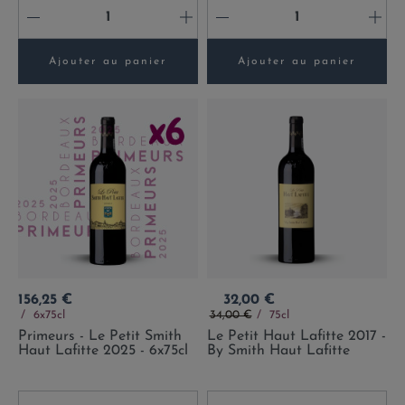
-
+
-
+
Ajouter au panier
Ajouter au panier
Prix
Prix
156,25 €
32,00 €
Prix de base
6x75cl
34,00 €
75cl
Primeurs - Le Petit Smith
Le Petit Haut Lafitte 2017 -
Haut Lafitte 2025 - 6x75cl
By Smith Haut Lafitte