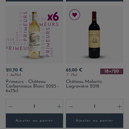
Prix
Prix
211,70 €
65,00 €
18+/20
6x75cl
75cl
Primeurs - Château
Château Malartic
Carbonnieux Blanc 2025 -
Lagravière 2018
6x75cl
-
+
-
+
Ajouter au panier
Ajouter au panier