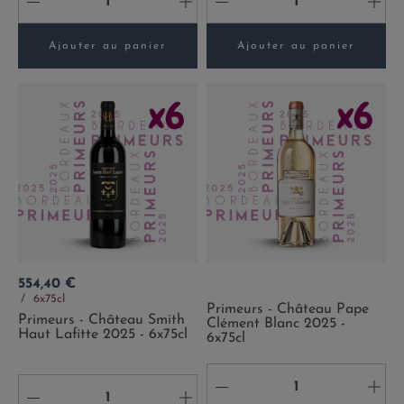
-
+
-
+
Ajouter au panier
Ajouter au panier
Prix
554,40 €
6x75cl
Primeurs - Château Pape
Primeurs - Château Smith
Clément Blanc 2025 -
Haut Lafitte 2025 - 6x75cl
6x75cl
-
+
-
+