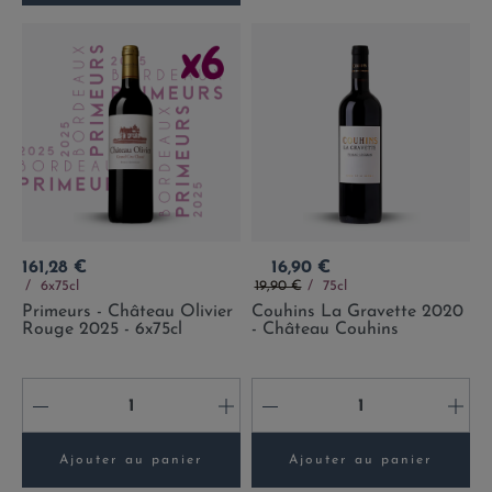
Prix
Prix
161,28 €
16,90 €
Prix de base
6x75cl
19,90 €
75cl
Primeurs - Château Olivier
Couhins La Gravette 2020
Rouge 2025 - 6x75cl
- Château Couhins
-
+
-
+
Ajouter au panier
Ajouter au panier