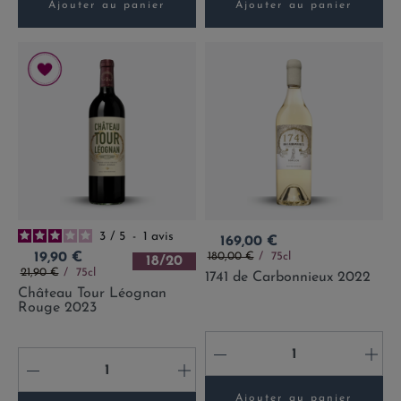
Ajouter au panier
Ajouter au panier
3
/
5
-
1
avis
Prix
169,00 €
Prix de base
Prix
180,00 €
75cl
19,90 €
18/20
Prix de base
21,90 €
75cl
1741 de Carbonnieux 2022
Château Tour Léognan
Rouge 2023
-
+
-
+
Ajouter au panier