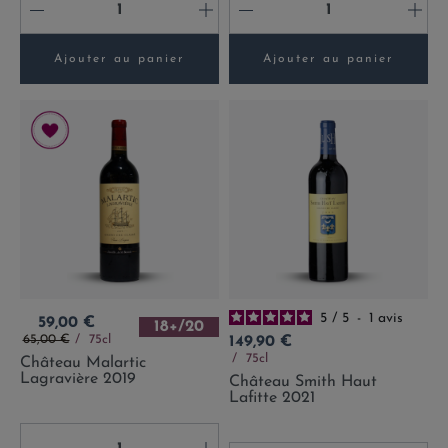
-
+
-
+
Ajouter au panier
Ajouter au panier
5
/
5
-
1
avis
Prix
59,00 €
18+/20
Prix de base
Prix
65,00 €
75cl
149,90 €
75cl
Château Malartic
Lagravière 2019
Château Smith Haut
Lafitte 2021