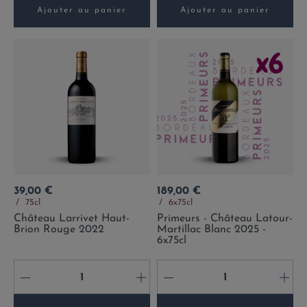
Ajouter au panier
Ajouter au panier
Prix
Prix
39,00 €
189,00 €
75cl
6x75cl
Château Larrivet Haut-
Primeurs - Château Latour-
Brion Rouge 2022
Martillac Blanc 2025 -
6x75cl
-
+
-
+