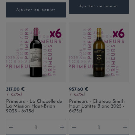
Ajouter au panier
Ajouter au panier
Prix
Prix
317,00 €
957,60 €
6x75cl
6x75cl
Primeurs - La Chapelle de
Primeurs - Château Smith
La Mission Haut-Brion
Haut Lafitte Blanc 2025 -
2025 - 6x75cl
6x75cl
-
+
-
+