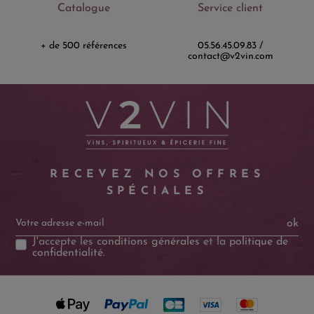
Catalogue
Service client
+ de 500 références
05.56.45.09.83 /
contact@v2vin.com
RECEVEZ NOS OFFRES
SPÉCIALES
ok
J'accepte les
conditions générales
et la
politique de
confidentialité
.