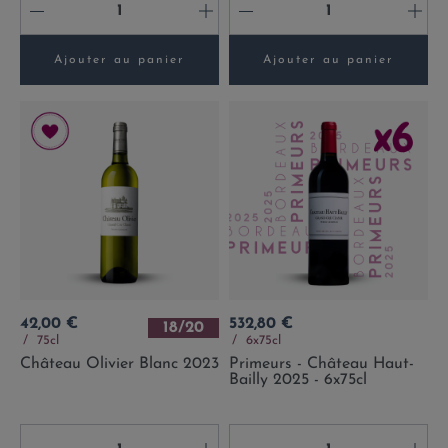
-
+
-
+
Ajouter au panier
Ajouter au panier
Prix
Prix
42,00 €
532,80 €
18/20
75cl
6x75cl
Château Olivier Blanc 2023
Primeurs - Château Haut-
Bailly 2025 - 6x75cl