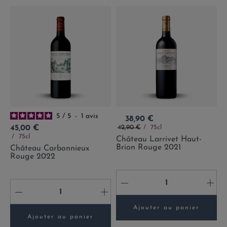
5
/
5
-
1
avis
Prix
38,90 €
Prix de base
Prix
42,90 €
75cl
45,00 €
75cl
Château Larrivet Haut-
Brion Rouge 2021
Château Carbonnieux
Rouge 2022
-
+
-
+
Ajouter au panier
Ajouter au panier