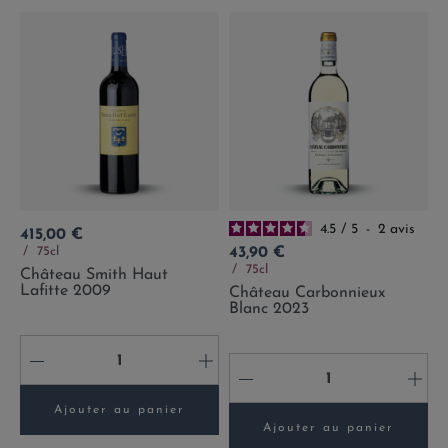
4.5
/
5
-
2
avis
Prix
415,00 €
Prix
75cl
43,90 €
75cl
Château Smith Haut
Lafitte 2009
Château Carbonnieux
Blanc 2023
-
+
-
+
Ajouter au panier
Ajouter au panier