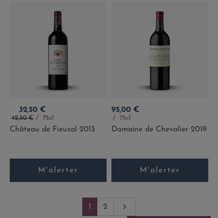
Prix
Prix
32,50 €
95,00 €
Prix de base
42,50 €
75cl
75cl
Château de Fieuzal 2013
Domaine de Chevalier 2019
M'alerter
M'alerter
Suivant

1
2