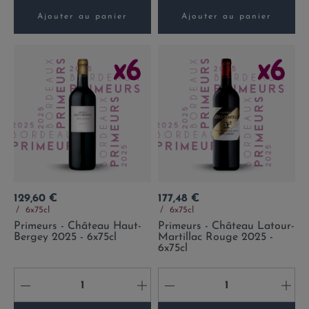
Ajouter au panier
Ajouter au panier
Prix
Prix
129,60 €
177,48 €
6x75cl
6x75cl
Primeurs - Château Haut-
Primeurs - Château Latour-
Bergey 2025 - 6x75cl
Martillac Rouge 2025 -
6x75cl
-
+
-
+