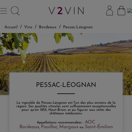
Accueil
Vins
Bordeaux
Pessac-Léognan
PESSAC-LÉOGNAN
Le vignoble de Pessac-Léognan est l'un des plus anciens de la
région. Ses qualités viticoles sont suffisamment exceptionnelles
pour qu'en 1855, Haut-Brion, ai pu figurer aux côtés des
châteaux médocains.
AOC
Appellations recommandées :
Bordeaux
Pauillac
Margaux
Saint-Émilion
,
,
ou