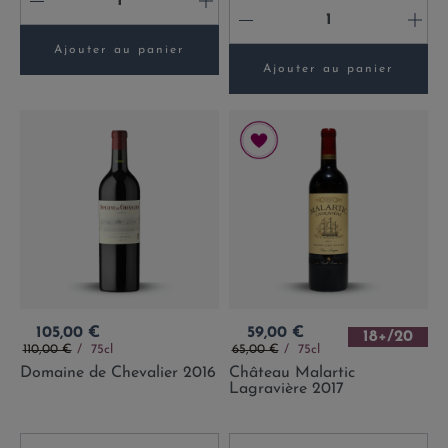
-
+
-
+
Ajouter au panier
Ajouter au panier
Prix
Prix
105,00 €
59,00 €
18+/20
Prix de base
Prix de base
110,00 €
75cl
65,00 €
75cl
Domaine de Chevalier 2016
Château Malartic
Lagravière 2017