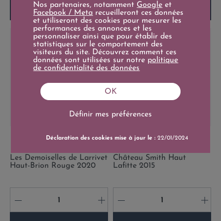
Nos partenaires, notamment
Google
et
Ajouter au panier
Ajouter au panier
Facebook / Meta
recueilleront ces données
et utiliseront des cookies pour mesurer les
performances des annonces et les
personnaliser ainsi que pour établir des
statistiques sur le comportement des
visiteurs du site. Découvrez comment ces
données sont utilisées sur notre
politique
de confidentialité des données
OK
Définir mes préférences
Prix
Prix
22,50 €
189,00 €
Déclaration des cookies mise à jour le :
22/01/2024
Prix de base
Prix de base
25,00 €
75cl
199,00 €
75cl
Les Demoiselles de Larrivet
Château Smith Haut
Haut-Brion Rouge 2020
Lafitte 2015
-
+
-
+