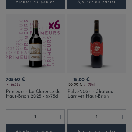
Ajouter au panier
Ajouter au panier
Prix
Prix
705,60 €
18,00 €
Prix de base
6x75cl
20,00 €
75cl
Primeurs - Le Clarence de
Pulse 2024 - Château
Haut-Brion 2025 - 6x75cl
Larrivet Haut-Brion
-
+
-
+
Ajouter au panier
Ajouter au panier