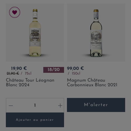
Prix
Prix
19,90 €
99,00 €
18/20
Prix de base
21,90 €
75cl
150cl
Château Tour Léognan
Magnum Château
Blanc 2024
Carbonnieux Blanc 2021
M'alerter
-
+
Ajouter au panier