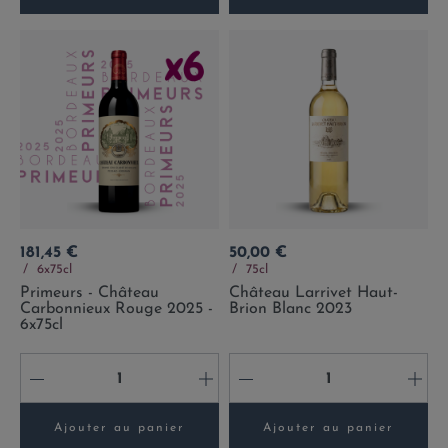
Prix
Prix
181,45 €
50,00 €
6x75cl
75cl
Primeurs - Château
Château Larrivet Haut-
Carbonnieux Rouge 2025 -
Brion Blanc 2023
6x75cl
-
+
-
+
Ajouter au panier
Ajouter au panier