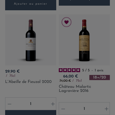
Ajouter au panier
5
/
5
-
1
avis
Prix
29,90 €
Prix
75cl
66,00 €
18+/20
Prix de base
74,00 €
75cl
L'Abeille de Fieuzal 2020
Château Malartic
Lagravière 2016
-
+
-
+