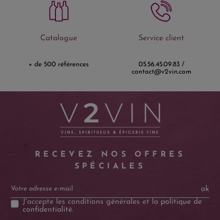
Catalogue
Service client
+ de 500 références
05.56.45.09.83 /
contact@v2vin.com
RECEVEZ NOS OFFRES
SPÉCIALES
ok
J'accepte les
conditions générales
et la
politique de
confidentialité
.