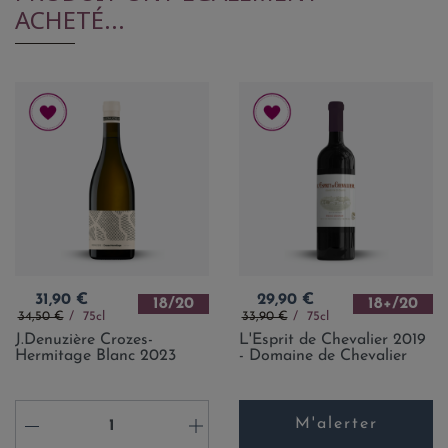
ACHETÉ...
Prix
Prix
31,90 €
29,90 €
18/20
18+/20
Prix de base
Prix de base
34,50 €
75cl
33,90 €
75cl
J.Denuzière Crozes-
L'Esprit de Chevalier 2019
Hermitage Blanc 2023
- Domaine de Chevalier
M'alerter
-
+