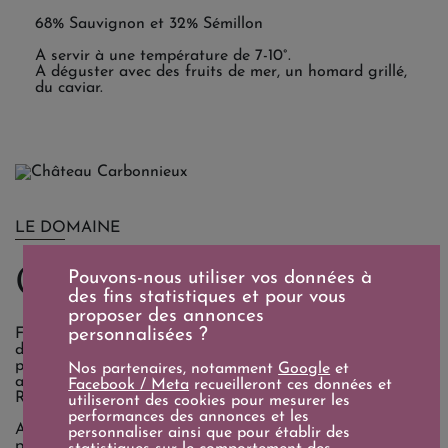
68% Sauvignon et 32% Sémillon
A servir à une température de 7-10°.
A déguster avec des fruits de mer, un homard grillé,
du caviar.
LE DOMAINE
Château Carbonnieux
Pouvons-nous utiliser vos données à
des fins statistiques et pour vous
proposer des annonces
personnalisées ?
Fondé au XIIIème Siècle par les Bénédictins de l'Abbaye
de Sainte-Croix, le Château Carbonnieux figure parmi les
plus anciens vignobles du Bordelais. En 1956, Marc Perrin
Nos partenaires, notamment
Google
et
acquiert le château qui devient cru classé en 1959 en
Facebook / Meta
recueilleront ces données et
Rouge et en Blanc.
utiliseront des cookies pour mesurer les
performances des annonces et les
Aujourd'hui, c'est Eric et Philibert, ses petits-fils qui ont
personnaliser ainsi que pour établir des
pris la relève suite à l'immense travail de leur père