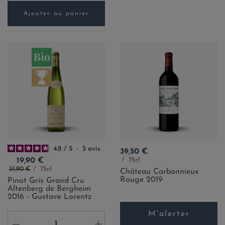
Ajouter au panier
4.8
/
5
-
5
avis
Prix
39,50 €
Prix
75cl
19,90 €
Prix de base
31,90 €
75cl
Château Carbonnieux
Rouge 2019
Pinot Gris Grand Cru
Altenberg de Bergheim
2016 - Gustave Lorentz
M'alerter
-
+