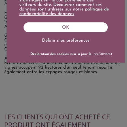
statistiques sur le comportement des
Antony.
visiteurs du site. Découvrez comment ces
données sont utilisées sur notre
politique de
En 1959, lors du classement officiel des Grands Crus de
confidentialité des données
Graves, Château Carbonnieux fut classé en compagnie de
16 crus de Graves, tous compris au sein de l'actuelle
Appellation Pessac-Léognan.
OK
Grâce au potentiel exceptionnel de son terroir, Château
Carbonnieux s'est distingué à la fois pour les vins rouges
Définir mes préférences
et les vins blancs, ce qui n'est le cas que pour 6 Crus
Classés de Graves seulement.
Déclaration des cookies mise à jour le :
22/01/2024
Aujourd'hui, le domaine de Carbonnieux représente 170
hectares de terres situés aux portes de Bordeaux dont les
vignes occupent 92 hectares d'un seul tenant répartis
également entre les cépages rouges et blancs.
LES CLIENTS QUI ONT ACHETÉ CE
PRODUIT ONT ÉGALEMENT