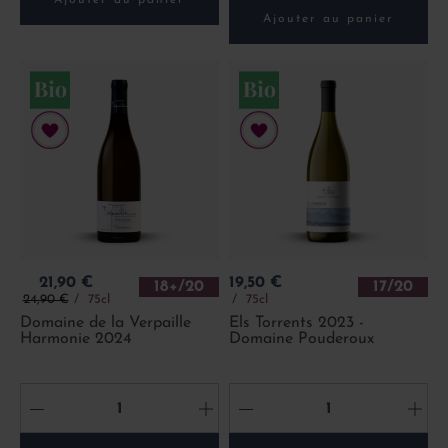
Ajouter au panier
Ajouter au panier
Prix
Prix
21,90 €
19,50 €
18+/20
17/20
Prix de base
24,90 €
75cl
75cl
Domaine de la Verpaille
Els Torrents 2023 -
Harmonie 2024
Domaine Pouderoux
-
+
-
+