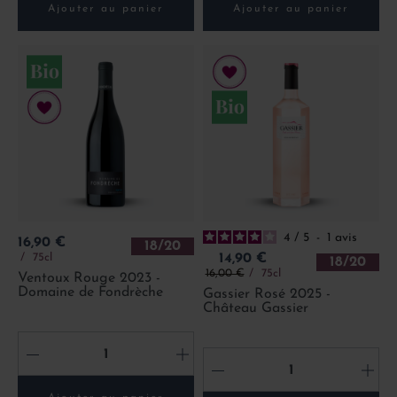
Ajouter au panier
Ajouter au panier
4
/
5
-
1
avis
Prix
16,90 €
18/20
Prix
75cl
14,90 €
18/20
Prix de base
16,00 €
75cl
Ventoux Rouge 2023 -
Domaine de Fondrèche
Gassier Rosé 2025 -
Château Gassier
-
+
-
+