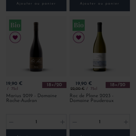
Ajouter au panier
Ajouter au panier
Prix
Prix
19,90 €
19,90 €
18+/20
18+/20
Prix de base
75cl
22,00 €
75cl
Marius 2019 - Domaine
Roc de Plane 2023 -
Roche-Audran
Domaine Pouderoux
-
+
-
+