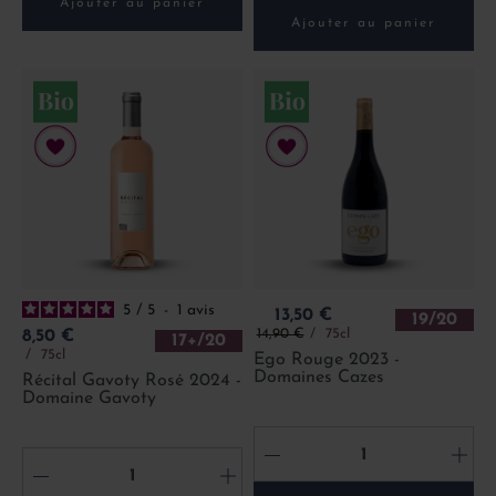
Ajouter au panier
Ajouter au panier
5
/
5
-
1
avis
Prix
13,50 €
19/20
Prix de base
Prix
14,90 €
75cl
8,50 €
17+/20
75cl
Ego Rouge 2023 -
Domaines Cazes
Récital Gavoty Rosé 2024 -
Domaine Gavoty
-
+
-
+