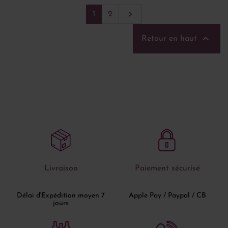
Suivant

1
2

Retour en haut
Livraison
Paiement sécurisé
Délai d'Expédition moyen 7
Apple Pay / Paypal / CB
jours