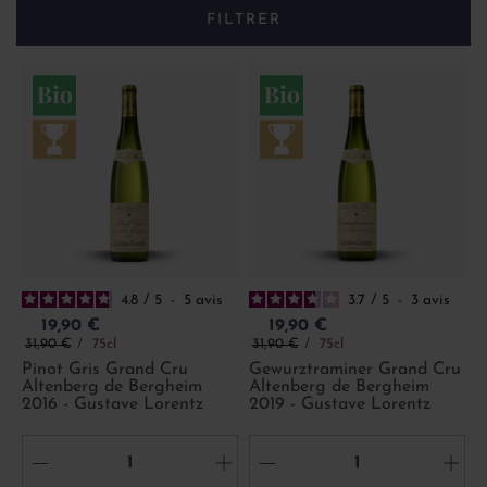
FILTRER
4.8
/
5
-
5
avis
3.7
/
5
-
3
avis
Prix
Prix
19,90 €
19,90 €
Prix de base
Prix de base
31,90 €
75cl
31,90 €
75cl
Pinot Gris Grand Cru
Gewurztraminer Grand Cru
Altenberg de Bergheim
Altenberg de Bergheim
2016 - Gustave Lorentz
2019 - Gustave Lorentz
-
+
-
+