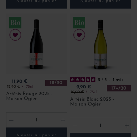
Ajouter au panier
Ajouter au panier
5
/
5
-
1
avis
Prix
11,90 €
18/20
Prix de base
Prix
12,90 €
75cl
9,90 €
17+/20
Prix de base
12,90 €
75cl
Artésis Rouge 2025 -
Maison Ogier
Artésis Blanc 2025 -
Maison Ogier
-
+
-
+
Ajouter au panier