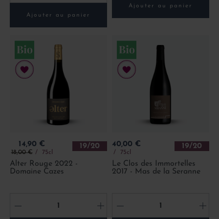
Ajouter au panier
Ajouter au panier
Prix
Prix
14,90 €
40,00 €
19/20
19/20
Prix de base
18,00 €
75cl
75cl
Alter Rouge 2022 -
Le Clos des Immortelles
Domaine Cazes
2017 - Mas de la Seranne
-
+
-
+