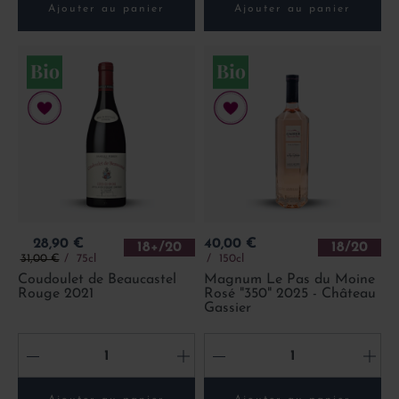
Ajouter au panier
Ajouter au panier
Prix
Prix
28,90 €
40,00 €
18+/20
18/20
Prix de base
31,00 €
75cl
150cl
Coudoulet de Beaucastel
Magnum Le Pas du Moine
Rouge 2021
Rosé "350" 2025 - Château
Gassier
-
+
-
+