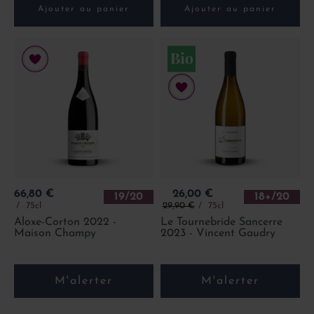
Ajouter au panier
Ajouter au panier
Prix
Prix
66,80 €
26,00 €
19/20
18+/20
Prix de base
75cl
29,90 €
75cl
Aloxe-Corton 2022 -
Le Tournebride Sancerre
Maison Champy
2023 - Vincent Gaudry
M'alerter
M'alerter