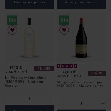
Ajouter au panier
Ajouter au panier
5
/
5
-
1
avis
Prix
17,10 €
18+/20
Prix de base
Prix
21,00 €
75cl
33,00 €
18/20
Prix de base
44,00 €
150cl
Le Pas du Moine Blanc
"350" 2024 - Château
Magnum L'emblématique
Gassier
1936 2023 - Mas de Lunès
-
+
-
+