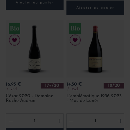
Ajouter au panier
Ajouter au panier
Prix
Prix
16,95 €
14,50 €
17+/20
18/20
75cl
75cl
César 2020 - Domaine
L'emblématique 1936 2023
Roche-Audran
- Mas de Lunès
-
+
-
+