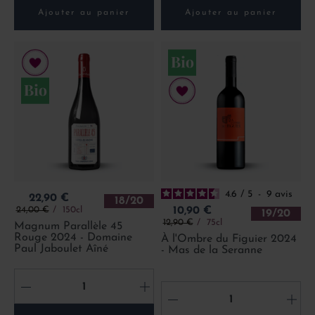
Ajouter au panier
Ajouter au panier
4.6
/
5
-
9
avis
Prix
22,90 €
18/20
Prix de base
Prix
24,00 €
150cl
10,90 €
19/20
Prix de base
12,90 €
75cl
Magnum Parallèle 45
Rouge 2024 - Domaine
À l'Ombre du Figuier 2024
Paul Jaboulet Aîné
- Mas de la Seranne
-
+
-
+