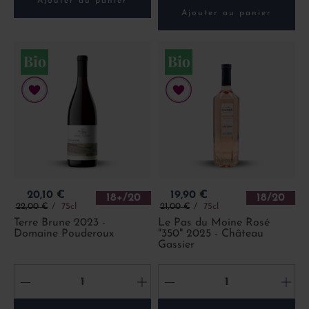
Ajouter au panier
Ajouter au panier
Prix
Prix
20,10 €
19,90 €
18+/20
18/20
Prix de base
Prix de base
22,00 €
75cl
21,00 €
75cl
Terre Brune 2023 -
Le Pas du Moine Rosé
Domaine Pouderoux
"350" 2025 - Château
Gassier
-
+
-
+