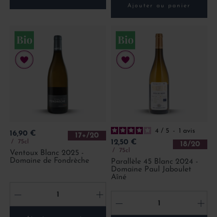
Ajouter au panier
4
/
5
-
1
avis
Prix
16,90 €
17+/20
Prix
75cl
12,50 €
18/20
75cl
Ventoux Blanc 2025 -
Domaine de Fondrèche
Parallèle 45 Blanc 2024 -
Domaine Paul Jaboulet
Aîné
-
+
-
+