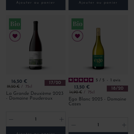
Ajouter au panier
Ajouter au panier
5
/
5
-
1
avis
Prix
16,50 €
17/20
Prix de base
Prix
19,50 €
75cl
13,50 €
18/20
Prix de base
14,90 €
75cl
La Grande Deuxième 2023
- Domaine Pouderoux
Ego Blanc 2025 - Domaine
Cazes
-
+
-
+