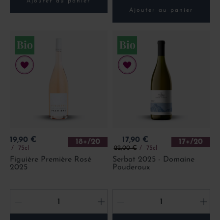
Ajouter au panier
Ajouter au panier
Prix
Prix
19,90 €
17,90 €
18+/20
17+/20
Prix de base
75cl
22,00 €
75cl
Figuière Première Rosé
Serbat 2025 - Domaine
2025
Pouderoux
-
+
-
+