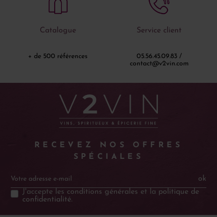
Catalogue
Service client
+ de 500 références
05.56.45.09.83 /
contact@v2vin.com
RECEVEZ NOS OFFRES
SPÉCIALES
ok
J'accepte les
conditions générales
et la
politique de
confidentialité
.