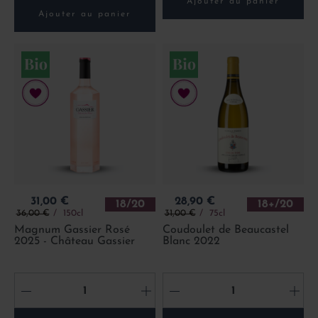
Ajouter au panier
Ajouter au panier
Prix
Prix
31,00 €
28,90 €
18/20
18+/20
Prix de base
Prix de base
36,00 €
150cl
31,00 €
75cl
Magnum Gassier Rosé
Coudoulet de Beaucastel
2025 - Château Gassier
Blanc 2022
-
+
-
+