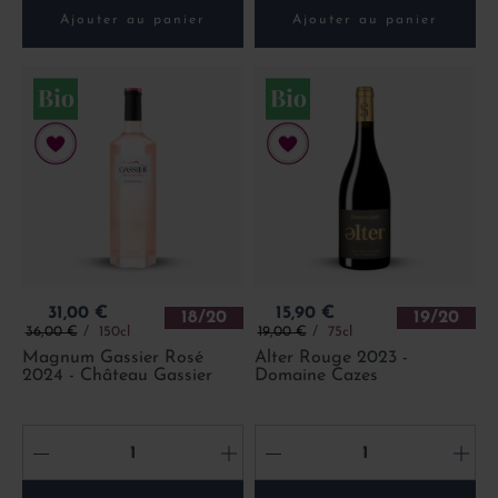
Ajouter au panier
Ajouter au panier
Prix
Prix
31,00 €
15,90 €
18/20
19/20
Prix de base
Prix de base
36,00 €
150cl
19,00 €
75cl
Magnum Gassier Rosé
Alter Rouge 2023 -
2024 - Château Gassier
Domaine Cazes
-
+
-
+