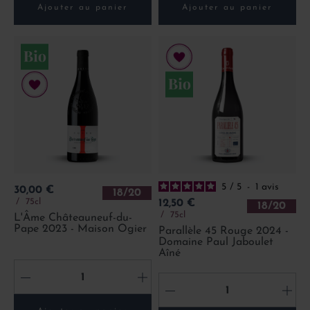
Ajouter au panier
Ajouter au panier
5
/
5
-
1
avis
Prix
30,00 €
18/20
Prix
75cl
12,50 €
18/20
75cl
L'Âme Châteauneuf-du-
Pape 2023 - Maison Ogier
Parallèle 45 Rouge 2024 -
Domaine Paul Jaboulet
Aîné
-
+
-
+