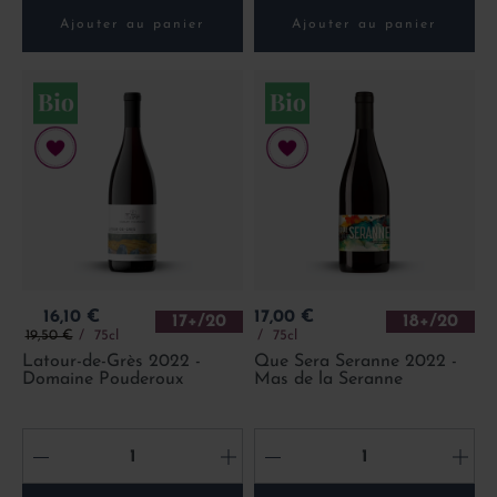
Ajouter au panier
Ajouter au panier
Prix
Prix
16,10 €
17,00 €
17+/20
18+/20
Prix de base
19,50 €
75cl
75cl
Latour-de-Grès 2022 -
Que Sera Seranne 2022 -
Domaine Pouderoux
Mas de la Seranne
-
+
-
+