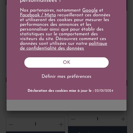
personnalisées ?
Ajouter au panier
Nos partenaires, notamment
Google
et
Facebook / Meta
recueilleront ces données
et utiliseront des cookies pour mesurer les
performances des annonces et les
personnaliser ainsi que pour établir des
statistiques sur le comportement des
visiteurs du site. Découvrez comment ces
données sont utilisées sur notre
politique
de confidentialité des données
OK
Définir mes préférences
4
/
5
-
1
avis
Prix
16,10 €
17+/20
Prix de base
Prix
19,50 €
75cl
50,00 €
19+/20
Déclaration des cookies mise à jour le :
22/01/2024
150cl
Latour-de-Grès 2023 -
Domaine Pouderoux
Magnum Le Clos des
Immortelles 2023 - Mas de
la Seranne
-
+
-
+