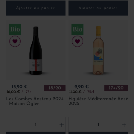
Ajouter au panier
Ajouter au panier
Prix
Prix
13,90 €
9,90 €
18/20
17+/20
Prix de base
Prix de base
16,00 €
75cl
11,00 €
75cl
Les Combes Rasteau 2024
Figuière Méditerranée Rosé
- Maison Ogier
2025
-
+
-
+