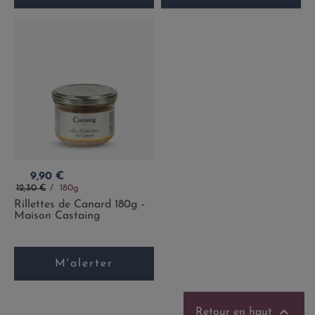
Prix
9,90 €
Prix de base
12,30 €
180g
Rillettes de Canard 180g -
Maison Castaing
M'alerter

Retour en haut