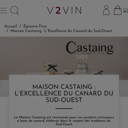
Accueil
Épicerie Fine
Maison Castaing : L’Excellence du Canard du Sud-Ouest
MAISON CASTAING :
L’EXCELLENCE DU CANARD DU
SUD-OUEST
La Maison Castaing est renommée pour ses produits artisanaux
à base de canard, élaborés dans le respect des traditions du
Sud-Ouest.