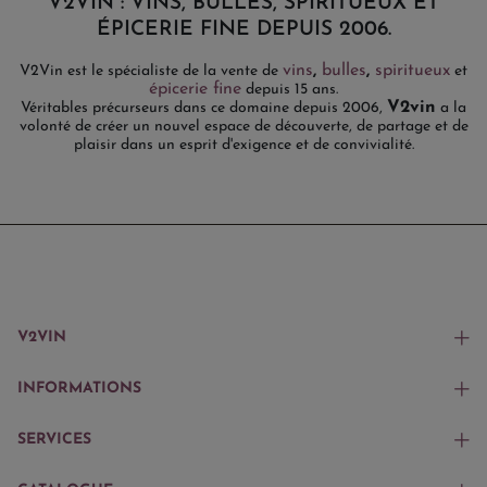
V2VIN : VINS, BULLES, SPIRITUEUX ET
ÉPICERIE FINE DEPUIS 2006.
vins
,
bulles
,
spiritueux
V2Vin est le spécialiste de la vente de
et
épicerie fine
depuis 15 ans.
V2vin
Véritables précurseurs dans ce domaine depuis 2006,
a la
volonté de créer un nouvel espace de découverte, de partage et de
plaisir dans un esprit d'exigence et de convivialité.
V2VIN
INFORMATIONS
SERVICES