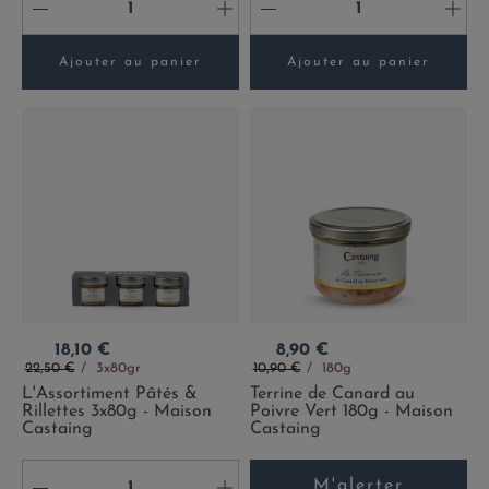
-
+
-
+
Ajouter au panier
Ajouter au panier
Prix
Prix
18,10 €
8,90 €
Prix de base
Prix de base
22,50 €
3x80gr
10,90 €
180g
L'Assortiment Pâtés &
Terrine de Canard au
Rillettes 3x80g - Maison
Poivre Vert 180g - Maison
Castaing
Castaing
M'alerter
-
+