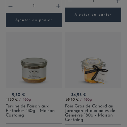
-
+
-
+
Ajouter au panier
Ajouter au panier
Prix
Prix
9,30 €
34,95 €
Prix de base
Prix de base
11,60 €
180g
69,90 €
180g
Terrine de Faisan aux
Foie Gras de Canard au
Pistaches 180g - Maison
Jurançon et aux baies de
Castaing
Genièvre 180g - Maison
Castaing