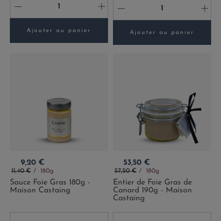
-
+
-
+
Ajouter au panier
Ajouter au panier
Prix
Prix
9,20 €
53,50 €
Prix de base
Prix de base
11,40 €
180g
57,50 €
180g
Sauce Foie Gras 180g -
Entier de Foie Gras de
Maison Castaing
Canard 190g - Maison
Castaing