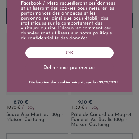
-
+
Facebook / Meta
recueilleront ces données
-
+
et utiliseront des cookies pour mesurer les
performances des annonces et les
Ajouter au panier
personnaliser ainsi que pour établir des
Ajouter au panier
statistiques sur le comportement des
visiteurs du site. Découvrez comment ces
données sont utilisées sur notre
politique
de confidentialité des données
OK
Définir mes préférences
Déclaration des cookies mise à jour le :
22/01/2024
Prix
Prix
8,70 €
9,10 €
Prix de base
Prix de base
10,70 €
180g
11,30 €
180g
Sauce Aux Morilles 180g -
Pâté de Canard au Magret
Maison Castaing
Fumé et Au Basilic 180g -
Maison Castaing