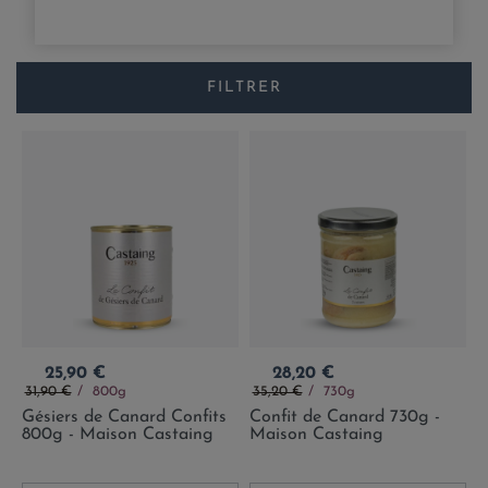
FILTRER
Prix
Prix
25,90 €
28,20 €
Prix de base
Prix de base
31,90 €
800g
35,20 €
730g
Gésiers de Canard Confits
Confit de Canard 730g -
800g - Maison Castaing
Maison Castaing