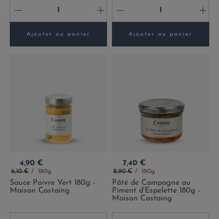
-
+
-
+
Ajouter au panier
Ajouter au panier
Prix
Prix
4,90 €
7,40 €
Prix de base
Prix de base
6,10 €
180g
8,90 €
180g
Sauce Poivre Vert 180g -
Pâté de Campagne au
Maison Castaing
Piment d'Espelette 180g -
Maison Castaing