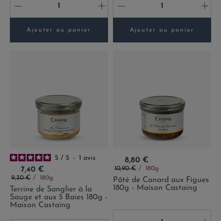
-
+
-
+
Ajouter au panier
Ajouter au panier
5
/
5
-
1
avis
Prix
8,80 €
Prix de base
Prix
10,90 €
180g
7,40 €
Prix de base
9,30 €
180g
Pâté de Canard aux Figues
180g - Maison Castaing
Terrine de Sanglier à la
Sauge et aux 5 Baies 180g -
Maison Castaing