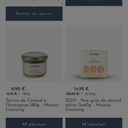
Ajouter au panier
Prix
Prix
8,90 €
14,95 €
Prix de base
Prix de base
11,10 €
180g
29,90 €
2x40gr
Terrine de Canard à
DUO - Foie gras de canard
l'Armagnac 180g - Maison
entier 2x40g - Maison
Castaing
Castaing
M'alerter
M'alerter