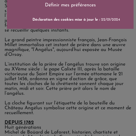
amphithéâtre naturel, dominé par les trois églises de
Définir mes préférences
Saint-Emilion. Au cœur de ce site privilégié, où les sons
s’amplifient, on pouvait entendre les cloches sonner
l’angélus le matin, à midi et le soir. Elles rythmaient la
Déclaration des cookies mise à jour le :
22/01/2024
journée de travail dans les vignes et les villages, les
femmes et les hommes s’arrêtaient alors de travailler pour
se recueillir quelques instants.
Le grand peintre impressionniste français, Jean-François
Millet immortalisa cet instant de prière dans une œuvre
magnifique, "l’Angélus", aujourd’hui exposée au Musée
d’Orsay.
L’institution de la prière de l’angélus trouve son origine
au XVème siècle : le pape Calixte III, après la bataille
victorieuse du Saint Empire sur l’armée ottomane le 21
juillet 1456, ordonna en signe d’action de grâce, que
toutes les cloches de la chrétienté sonnent chaque jour
matin, midi et soir. Cette prière prit alors le nom de
l’angélus.
La cloche figurant sur l’étiquette de la bouteille du
Château Angélus symbolise cette origine et ce moment de
recueillement.
DEPUIS 1782
Huit générations
Michel de Boüard de Laforest, historien, chartiste et