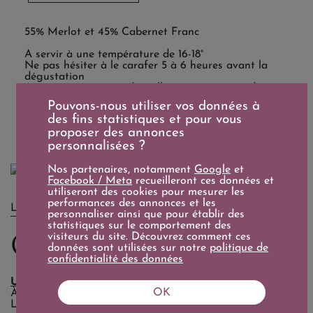
55% Merlot et 45% Cabernet Franc
A servir à une température de 16-18°
Ne pas hésiter à le carafer 5 à 6 heures avant la
dégustation
A servir sur une viande grillée accompagnée de
cèpes, une côte de veau aux girolles, un gibier, un
Pouvons-nous utiliser vos données à
canard rôti, un jambon braisé à l'os.
des fins statistiques et pour vous
proposer des annonces
personnalisées ?
Nos partenaires, notamment
Google
et
Facebook / Meta
recueilleront ces données et
utiliseront des cookies pour mesurer les
performances des annonces et les
LE DOMAINE
personnaliser ainsi que pour établir des
statistiques sur le comportement des
Château Angélus
visiteurs du site. Découvrez comment ces
données sont utilisées sur notre
politique de
confidentialité des données
UN EMBLÈME
OK
À l'origine une prière
Le vignoble d’Angélus est situé au cœur d’un