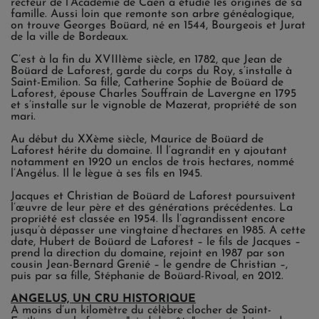
recteur de l’Académie de Caen a étudié les origines de sa
famille. Aussi loin que remonte son arbre généalogique,
on trouve Georges Boüard, né en 1544, Bourgeois et Jurat
de la ville de Bordeaux.
C’est à la fin du XVIIIème siècle, en 1782, que Jean de
Boüard de Laforest, garde du corps du Roy, s’installe à
Saint-Emilion. Sa fille, Catherine Sophie de Boüard de
Laforest, épouse Charles Souffrain de Lavergne en 1795
et s’installe sur le vignoble de Mazerat, propriété de son
mari.
Au début du XXème siècle, Maurice de Boüard de
Laforest hérite du domaine. Il l’agrandit en y ajoutant
notamment en 1920 un enclos de trois hectares, nommé
l’Angélus. Il le lègue à ses fils en 1945.
Jacques et Christian de Boüard de Laforest poursuivent
l’œuvre de leur père et des générations précédentes. La
propriété est classée en 1954. Ils l’agrandissent encore
jusqu’à dépasser une vingtaine d’hectares en 1985. A cette
date, Hubert de Boüard de Laforest – le fils de Jacques –
prend la direction du domaine, rejoint en 1987 par son
cousin Jean-Bernard Grenié – le gendre de Christian –,
puis par sa fille, Stéphanie de Boüard-Rivoal, en 2012.
ANGELUS, UN CRU HISTORIQUE
A moins d’un kilomètre du célèbre clocher de Saint-