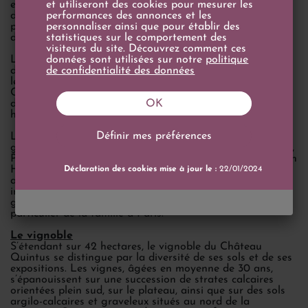
est aujourd’hui dirigée par ses descendants. À sa tête
et utiliseront des cookies pour mesurer les
depuis 2008, le Prince Robert de Luxembourg, arrière-
performances des annonces et les
petit-fils de Clarence Dillon, perpétue cette tradition
personnaliser ainsi que pour établir des
d’excellence avec passion et exigence.
statistiques sur le comportement des
visiteurs du site. Découvrez comment ces
La famille Clarence Dillon est liée à la famille grand-
données sont utilisées sur notre
politique
ducale du Luxembourg par le sang : le Prince Robert est
de confidentialité des données
le cousin germain du Grand-Duc Henri de Luxembourg.
Ces liens familiaux illustrent l’ancrage européen et la
dimension prestigieuse de cette maison qui réunit
OK
héritage, culture et art de vivre.
Définir mes préférences
Le groupe est propriétaire de quelques-uns des plus
grands noms du vignoble bordelais : Château Haut-Brion,
Premier Grand Cru Classé de Graves, Château La Mission
Haut-Brion, ainsi que Château Quintus à Saint-Émilion. Il
Déclaration des cookies mise à jour le :
22/01/2024
a également développé Clarendelle, une gamme de vins
inspirée de ses grands crus, et Le Clarence, restaurant
gastronomique doublement étoilé, installé dans l’hôtel
particulier de la famille à Paris.
Le vignoble
S’étendant sur 42 hectares, le vignoble du Château
Quintus se distingue par la diversité de ses sols et de ses
expositions. Les vignes, âgées en moyenne de 30 ans,
s’épanouissent sur une succession de strates calcaires
orientées plein sud, sur le plateau, ainsi que sur des sols
argilo-calcaires et graveleux situés au nord de la