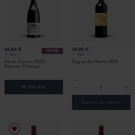
Prix
Prix
66,80 €
39,90 €
19/20
75cl
75cl
Aloxe-Corton 2022 -
Fugue de Nénin 2012
Maison Champy
M'alerter
-
+
Ajouter au panier