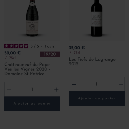
5
/
5
-
1
avis
Prix
35,00 €
Prix
75cl
59,00 €
19/20
75cl
Les Fiefs de Lagrange
2012
Châteauneuf-du-Pape
Vieilles Vignes 2020 -
Domaine St Patrice
-
+
-
+
Ajouter au panier
Ajouter au panier