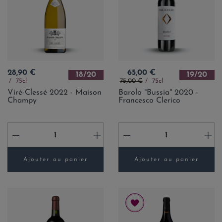
Prix
Prix
28,90 €
65,00 €
18/20
19/20
Prix de base
75cl
75,00 €
75cl
Viré-Clessé 2022 - Maison
Barolo "Bussia" 2020 -
Champy
Francesco Clerico
-
+
-
+
Ajouter au panier
Ajouter au panier