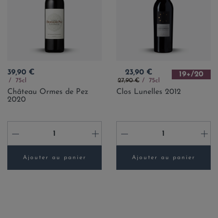
Prix
Prix
39,90 €
23,90 €
19+/20
Prix de base
75cl
27,90 €
75cl
Château Ormes de Pez
Clos Lunelles 2012
2020
-
+
-
+
Ajouter au panier
Ajouter au panier