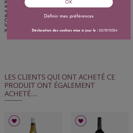
profond, aux tanins soyeux, avec une belle fraîcheur grâce
OK
au Cabernet Franc. On y retrouve des arômes de fruits
noirs, de violette, de réglisse et d’épices, avec une capacité
de garde allant jusqu’à 20 ans selon les millésimes.
Définir mes préférences
Château Nénin s’impose aujourd’hui comme l’un des crus
les plus réguliers et solides de Pomerol, alliant tradition,
précision et expression fidèle de son terroir.
Déclaration des cookies mise à jour le :
22/01/2024
LES CLIENTS QUI ONT ACHETÉ CE
PRODUIT ONT ÉGALEMENT
ACHETÉ...