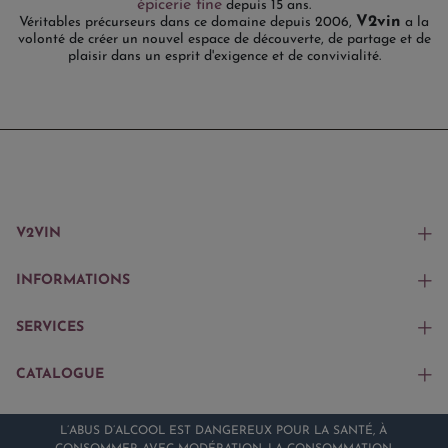
épicerie fine
depuis 15 ans.
V2vin
Véritables précurseurs dans ce domaine depuis 2006,
a la
volonté de créer un nouvel espace de découverte, de partage et de
plaisir dans un esprit d'exigence et de convivialité.
V2VIN
INFORMATIONS
SERVICES
CATALOGUE
L’ABUS D’ALCOOL EST DANGEREUX POUR LA SANTÉ, À