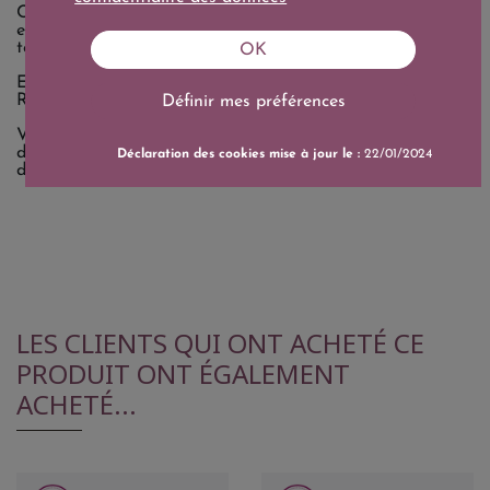
Créée par René Ott dans les années 1930, la bouteille
emblématique des Domaines Ott, reconnaissable entre
toutes, signe la qualité de ces grands vins de Provence.
OK
En 2004, les Domaines Ott ont rejoint la maison Louis
Roederer.
Définir mes préférences
Venez découvrir l'ensemble des vins du domaine et
déguster le Rosé BY OTT 2024, un vin qui évoque la
Déclaration des cookies mise à jour le :
22/01/2024
douceur de vivre et la beauté de la Provence.
LES CLIENTS QUI ONT ACHETÉ CE
PRODUIT ONT ÉGALEMENT
ACHETÉ...