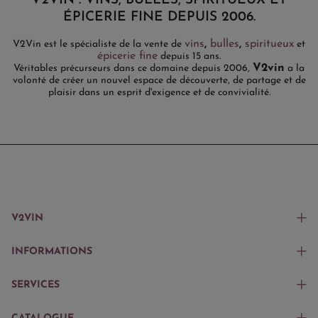
V2VIN : VINS, BULLES, SPIRITUEUX ET
ÉPICERIE FINE DEPUIS 2006.
vins
,
bulles
,
spiritueux
V2Vin est le spécialiste de la vente de
et
épicerie fine
depuis 15 ans.
V2vin
Véritables précurseurs dans ce domaine depuis 2006,
a la
volonté de créer un nouvel espace de découverte, de partage et de
plaisir dans un esprit d'exigence et de convivialité.
V2VIN
INFORMATIONS
SERVICES