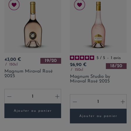
5
/
5
-
1
avis
Prix
43,00 €
19/20
Prix
150cl
26,90 €
18/20
150cl
Magnum Miraval Rosé
2025
Magnum Studio by
Miraval Rosé 2025
-
+
-
+
Ajouter au panier
Ajouter au panier