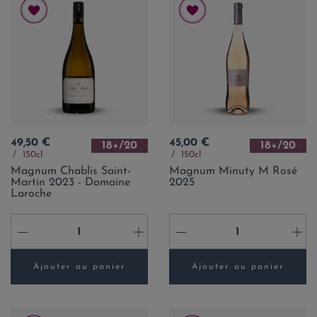
Prix
Prix
49,50 €
45,00 €
18+/20
18+/20
150cl
150cl
Magnum Chablis Saint-
Magnum Minuty M Rosé
Martin 2023 - Domaine
2025
Laroche
-
+
-
+
Ajouter au panier
Ajouter au panier