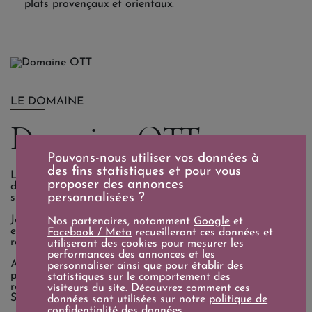
plats provençaux et orientaux.
LE DOMAINE
Domaine OTT
Pouvons-nous utiliser vos données à
des fins statistiques et pour vous
Le Domaine Ott, situé au cœur de la Provence, bénéficie
proposer des annonces
d'un climat idéal pour la culture de raisins de qualité
personnalisées ?
supérieure.
Jeune ingénieur agronome alsacien, Marcel Ott s’installe
Nos partenaires, notamment
Google
et
en 1896 en Provence avec l’ambition que ce vignoble
Facebook / Meta
recueilleront ces données et
ravagé par le phylloxéra peut donner de grands vins.
utiliseront des cookies pour mesurer les
performances des annonces et les
Aujourd’hui encore la famille Ott perpétue ce savoir-faire
personnaliser ainsi que pour établir des
pour produire une gamme de vins de Provence rosés,
statistiques sur le comportement des
rouges et blancs issus de trois domaines, le Château de
visiteurs du site. Découvrez comment ces
Selle, le Clos Mireille et le Château Romassan.
données sont utilisées sur notre
politique de
confidentialité des données