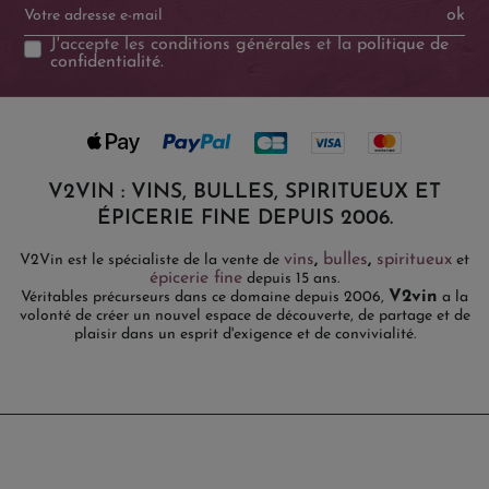
ok
J'accepte les
conditions générales
et la
politique de
confidentialité
.
V2VIN : VINS, BULLES, SPIRITUEUX ET
ÉPICERIE FINE DEPUIS 2006.
vins
,
bulles
,
spiritueux
V2Vin est le spécialiste de la vente de
et
épicerie fine
depuis 15 ans.
V2vin
Véritables précurseurs dans ce domaine depuis 2006,
a la
volonté de créer un nouvel espace de découverte, de partage et de
plaisir dans un esprit d'exigence et de convivialité.