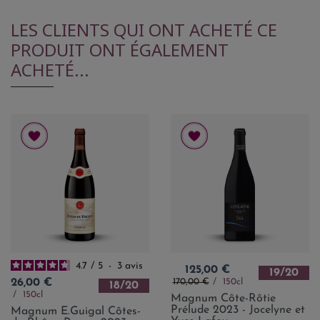
LES CLIENTS QUI ONT ACHETÉ CE
PRODUIT ONT ÉGALEMENT
ACHETÉ...
4.7
/
5
-
3
avis
Prix
125,00 €
19/20
Prix de base
Prix
170,00 €
150cl
26,00 €
18/20
150cl
Magnum Côte-Rôtie
Prélude 2023 - Jocelyne et
Magnum E.Guigal Côtes-