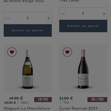
Yves Lafoy
du-Rhône Rouge 2023
-
+
-
+
Ajouter au panier
Ajouter au panier
Prix
Prix
49,90 €
33,00 €
18/20
18+/20
Prix de base
65,00 €
150cl
75cl
Magnum La Manufacture
Cuvée Réservée 2023 -