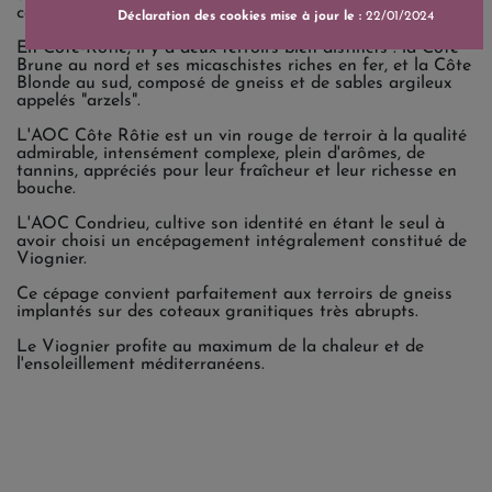
continentales des terres de Bourgogne plus au Nord.
Déclaration des cookies mise à jour le :
22/01/2024
En Côte-Rôtie, il y a deux terroirs bien distincts : la Côte
Brune au nord et ses micaschistes riches en fer, et la Côte
Blonde au sud, composé de gneiss et de sables argileux
appelés "arzels".
L'AOC Côte Rôtie est un vin rouge de terroir à la qualité
admirable, intensément complexe, plein d'arômes, de
tannins, appréciés pour leur fraîcheur et leur richesse en
bouche.
L'AOC Condrieu, cultive son identité en étant le seul à
avoir choisi un encépagement intégralement constitué de
Viognier.
Ce cépage convient parfaitement aux terroirs de gneiss
implantés sur des coteaux granitiques très abrupts.
Le Viognier profite au maximum de la chaleur et de
l'ensoleillement méditerranéens.