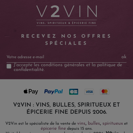
RECEVEZ NOS OFFRES
SPÉCIALES
ok
J'accepte les
conditions générales
et la
politique de
confidentialité
.
V2VIN : VINS, BULLES, SPIRITUEUX ET
ÉPICERIE FINE DEPUIS 2006.
vins
,
bulles
,
spiritueux
V2Vin est le spécialiste de la vente de
et
épicerie fine
depuis 15 ans.