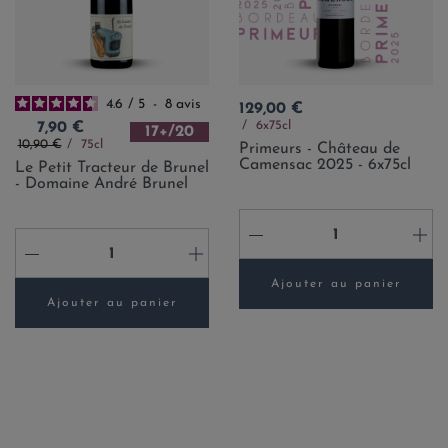
4.6
/
5
-
8
avis
Prix
129,00 €
Prix
6x75cl
7,90 €
17+/20
Prix de base
10,90 €
75cl
Primeurs - Château de
Camensac 2025 - 6x75cl
Le Petit Tracteur de Brunel
- Domaine André Brunel
-
+
-
+
Ajouter au panier
Ajouter au panier