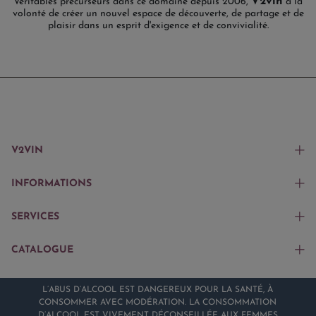
V2vin
Véritables précurseurs dans ce domaine depuis 2006,
a la
volonté de créer un nouvel espace de découverte, de partage et de
plaisir dans un esprit d'exigence et de convivialité.
V2VIN
INFORMATIONS
SERVICES
CATALOGUE
L’ABUS D’ALCOOL EST DANGEREUX POUR LA SANTÉ, À
CONSOMMER AVEC MODÉRATION. LA CONSOMMATION
D’ALCOOL EST VIVEMENT DÉCONSEILLÉE AUX FEMMES