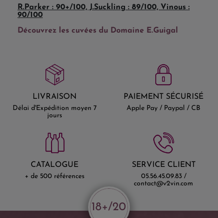
R.Parker : 90+/100, J.Suckling : 89/100, Vinous :
90/100
Découvrez les cuvées du Domaine E.Guigal
LIVRAISON
PAIEMENT SÉCURISÉ
Délai d'Expédition moyen 7
Apple Pay / Paypal / CB
jours
CATALOGUE
SERVICE CLIENT
+ de 500 références
05.56.45.09.83 /
contact@v2vin.com
18+/20