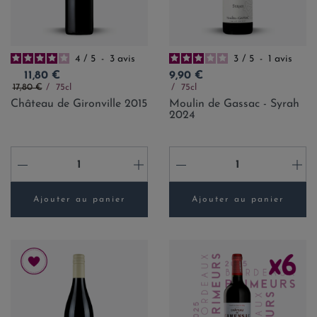
4
/
5
-
3
avis
3
/
5
-
1
avis
Prix
Prix
11,80 €
9,90 €
Prix de base
17,80 €
75cl
75cl
Château de Gironville 2015
Moulin de Gassac - Syrah
2024
-
+
-
+
Ajouter au panier
Ajouter au panier