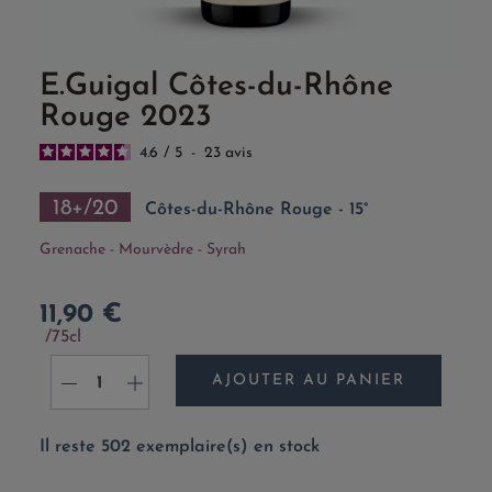
E.Guigal Côtes-du-Rhône
Rouge 2023
4.6
/
5
-
23
avis
18+/20
Côtes-du-Rhône Rouge - 15°
Grenache - Mourvèdre - Syrah
11,90 €
75cl
AJOUTER AU PANIER
-
+
Il reste 502 exemplaire(s) en stock