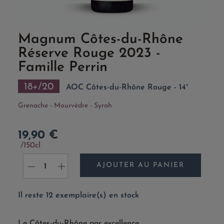
Magnum Côtes-du-Rhône
Réserve Rouge 2023 -
Famille Perrin
18+/20
AOC Côtes-du-Rhône Rouge - 14°
Grenache - Mourvèdre - Syrah
19,90 €
150cl
AJOUTER AU PANIER
-
+
Il reste 12 exemplaire(s) en stock
Le Côtes-du-Rhône par excellence.