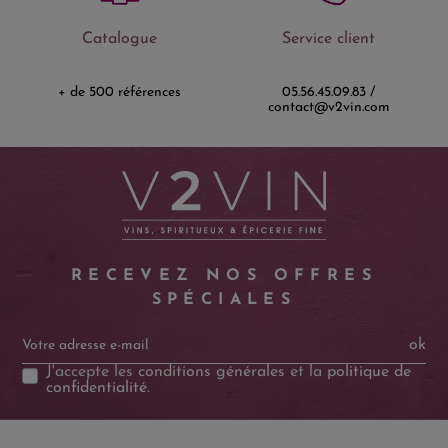
Catalogue
Service client
+ de 500 références
05.56.45.09.83 /
contact@v2vin.com
RECEVEZ NOS OFFRES
SPÉCIALES
ok
J'accepte les
conditions générales
et la
politique de
confidentialité
.