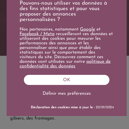
Pouvons-nous utiliser vos données à
des fins statistiques et pour vous
proposer des annonces
Boire avant
personnalisées ?
2029
Nos partenaires, notamment
Google
et
Facebook / Meta
recueilleront ces données et
utiliseront des cookies pour mesurer les
performances des annonces et les
personnaliser ainsi que pour établir des
statistiques sur le comportement des
visiteurs du site. Découvrez comment ces
données sont utilisées sur notre
politique de
confidentialité des données
OK
DESCRIPTION
CARACTÉRISTIQUES
Définir mes préférences
60% Grenache, 20% Syrah et 20% Mourvèdre
Déclaration des cookies mise à jour le :
22/01/2024
A servir carafé à une température de 16-18°C.
A déguster sur de la charcuterie, des viandes, des
gibiers, des fromages.