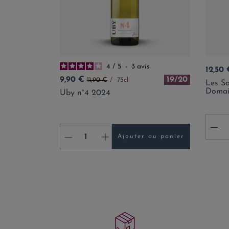
4
/
5
-
3
avis
Prix
12,50 
Prix
Prix de base
9,90 €
19/20
11,90 €
75cl
Les So
Domai
Uby n°4 2024
-
-
+
Ajouter au panier