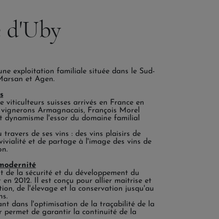
 d'Uby
e exploitation familiale située dans le Sud-
Marsan et Agen.
s
 viticulteurs suisses arrivés en France en
e vignerons Armagnacais, François Morel
et dynamisme l'essor du domaine familial
 travers de ses vins : des vins plaisirs de
vivialité et de partage à l'image des vins de
on.
 modernité
 de la sécurité et du développement du
en 2012. Il est conçu pour allier maitrise et
ation, de l'élevage et la conservation jusqu'au
ns.
 dans l'optimisation de la traçabilité de la
permet de garantir la continuité de la