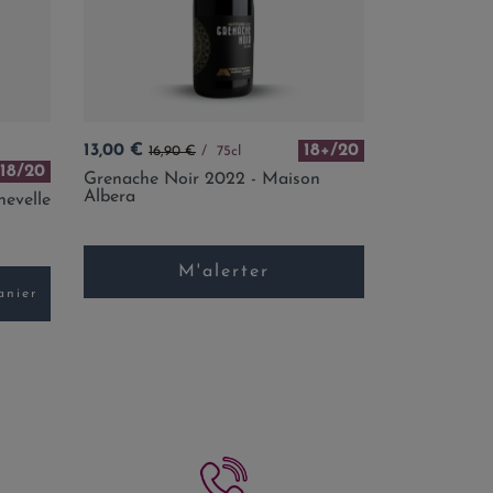
Prix
Prix de base
13,00 €
18+/20
16,90 €
75cl
18/20
Grenache Noir 2022 - Maison
Albera
evelle
M'alerter
anier