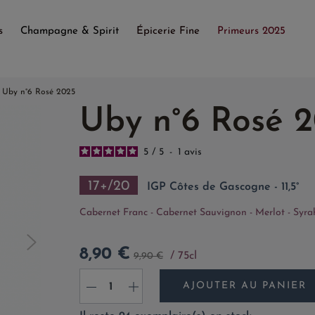
s
Champagne & Spirit
Épicerie Fine
Primeurs 2025
Uby n°6 Rosé 2025
Uby n°6 Rosé 
5
/
5
-
1
avis
17+/20
IGP Côtes de Gascogne - 11,5°
Cabernet Franc - Cabernet Sauvignon - Merlot - Syra
8,90 €
75cl
9,90 €
AJOUTER AU PANIER
-
+