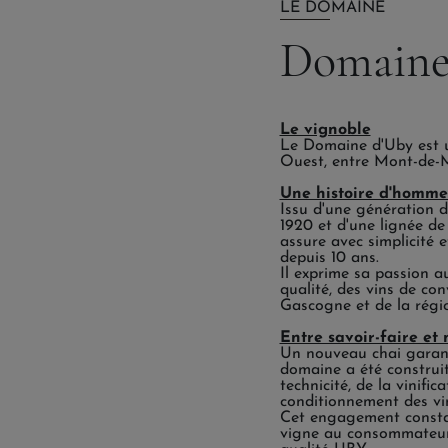
LE DOMAINE
Domaine
Le vignoble
Le Domaine d'Uby est un
Ouest, entre Mont-de-
Une histoire d'homme
Issu d'une génération de
1920 et d'une lignée d
assure avec simplicité 
depuis 10 ans.
Il exprime sa passion au
qualité, des vins de con
Gascogne et de la régi
Entre savoir-faire et
Un nouveau chai garant
domaine a été construit 
technicité, de la vinific
conditionnement des vi
Cet engagement constant
vigne au consommateur 