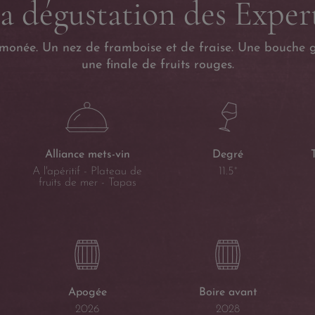
a dégustation des Exper
onée. Un nez de framboise et de fraise. Une bouche 
une finale de fruits rouges.
Alliance mets-vin
Degré
A l'apéritif - Plateau de
11.5°
fruits de mer - Tapas
Apogée
Boire avant
2026
2028