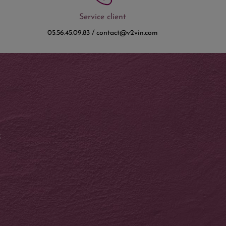
Service client
05.56.45.09.83 / contact@v2vin.com
S