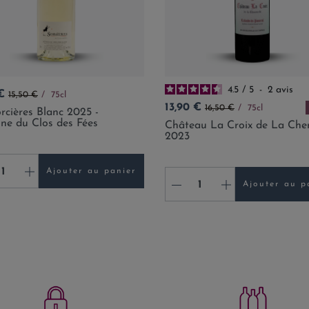
4.5
/
5
-
2
avis
Prix de base
€
15,50 €
75cl
Prix
Prix de base
13,90 €
16,50 €
75cl
rcières Blanc 2025 -
ne du Clos des Fées
Château La Croix de La Chen
2023
+
Ajouter au panier
-
+
Ajouter au p