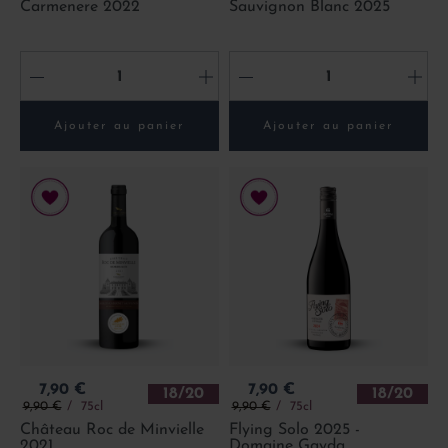
Carmenere 2022
Sauvignon Blanc 2025
-
+
-
+
Ajouter au panier
Ajouter au panier
Prix
Prix
7,90 €
7,90 €
18/20
18/20
Prix de base
Prix de base
9,90 €
75cl
9,90 €
75cl
Château Roc de Minvielle
Flying Solo 2025 -
2021
Domaine Gayda