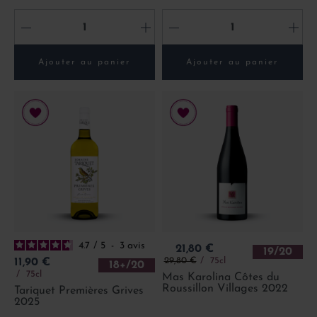
-
+
-
+
Ajouter au panier
Ajouter au panier
4.7
/
5
-
3
avis
Prix
21,80 €
19/20
Prix de base
Prix
29,80 €
75cl
11,90 €
18+/20
75cl
Mas Karolina Côtes du
Roussillon Villages 2022
Tariquet Premières Grives
2025