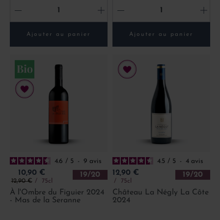
-
+
-
+
Ajouter au panier
Ajouter au panier
4.6
/
5
-
9
avis
4.5
/
5
-
4
avis
Prix
Prix
10,90 €
12,90 €
19/20
19/20
Prix de base
12,90 €
75cl
75cl
À l'Ombre du Figuier 2024
Château La Négly La Côte
- Mas de la Seranne
2024