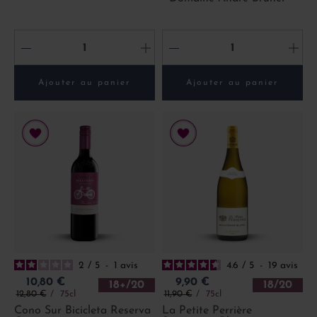
-
+
-
+
Ajouter au panier
Ajouter au panier
2
/
5
-
1
avis
4.6
/
5
-
19
avis
Prix
Prix
10,80 €
9,90 €
18+/20
18/20
Prix de base
Prix de base
12,80 €
75cl
11,90 €
75cl
Cono Sur Bicicleta Reserva
La Petite Perrière