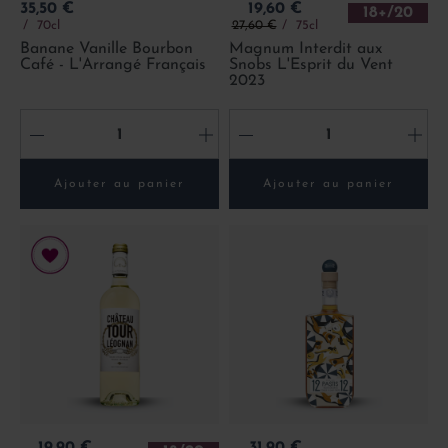
Prix
Prix
35,50 €
19,60 €
18+/20
Prix de base
70cl
27,60 €
75cl
Banane Vanille Bourbon
Magnum Interdit aux
Café - L'Arrangé Français
Snobs L'Esprit du Vent
2023
-
+
-
+
Ajouter au panier
Ajouter au panier
Prix
Prix
19,90 €
31,90 €