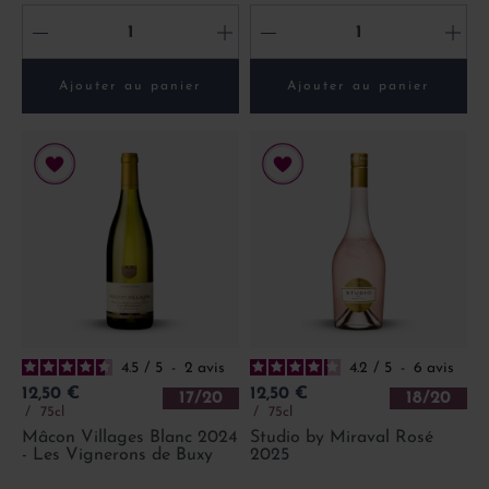
-
+
-
+
Ajouter au panier
Ajouter au panier
4.5
/
5
-
2
avis
4.2
/
5
-
6
avis
Prix
Prix
12,50 €
12,50 €
17/20
18/20
75cl
75cl
Mâcon Villages Blanc 2024
Studio by Miraval Rosé
- Les Vignerons de Buxy
2025