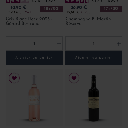
3
/
5
-
1
avis
4.4
/
5
-
5
avis
Prix
Prix
10,90 €
26,90 €
18+/20
17+/20
Prix de base
Prix de base
12,90 €
75cl
39,90 €
75cl
Gris Blanc Rosé 2025 -
Champagne B. Martin
Gérard Bertrand
Réserve
-
+
-
+
Ajouter au panier
Ajouter au panier