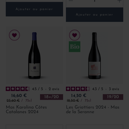
-
+
Ajouter au panier
Ajouter au panier
4.5
/
5
-
2
avis
4.3
/
5
-
3
avis
Prix
Prix
16,60 €
14,50 €
18+/20
19/20
Prix de base
Prix de base
23,60 €
75cl
18,50 €
75cl
Mas Karolina Côtes
Les Griottiers 2024 - Mas
Catalanes 2024
de la Seranne