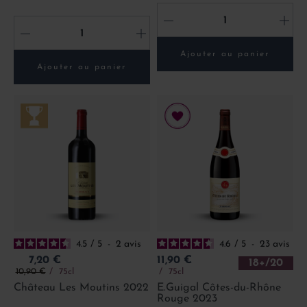
-
+
-
+
Ajouter au panier
Ajouter au panier
4.5
/
5
-
2
avis
4.6
/
5
-
23
avis
Prix
Prix
7,20 €
11,90 €
18+/20
Prix de base
10,90 €
75cl
75cl
Château Les Moutins 2022
E.Guigal Côtes-du-Rhône
Rouge 2023