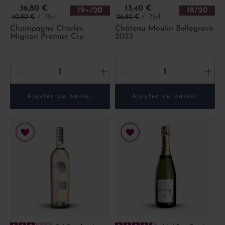
Prix
Prix
36,80 €
13,40 €
19+/20
18/20
Prix de base
Prix de base
40,80 €
75cl
26,80 €
75cl
Champagne Charles
Château Moulin Bellegrave
Mignon Premier Cru
2023
-
+
-
+
Ajouter au panier
Ajouter au panier