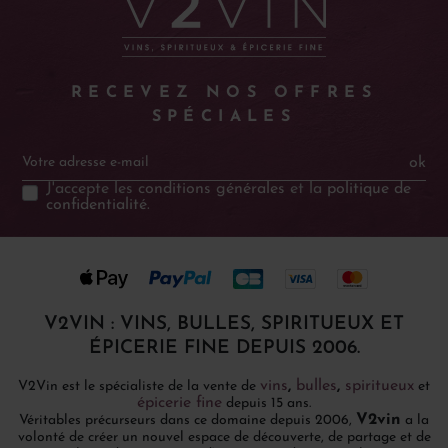
RECEVEZ NOS OFFRES
SPÉCIALES
ok
J'accepte les
conditions générales
et la
politique de
confidentialité
.
V2VIN : VINS, BULLES, SPIRITUEUX ET
ÉPICERIE FINE DEPUIS 2006.
vins
,
bulles
,
spiritueux
V2Vin est le spécialiste de la vente de
et
épicerie fine
depuis 15 ans.
V2vin
Véritables précurseurs dans ce domaine depuis 2006,
a la
volonté de créer un nouvel espace de découverte, de partage et de