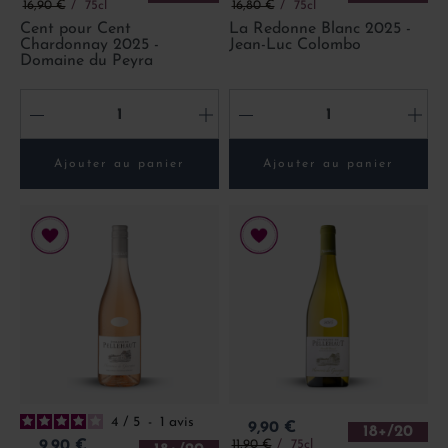
Prix de base
Prix de base
16,90 €
75cl
16,80 €
75cl
Cent pour Cent
La Redonne Blanc 2025 -
Chardonnay 2025 -
Jean-Luc Colombo
Domaine du Peyra
-
+
-
+
Ajouter au panier
Ajouter au panier
4
/
5
-
1
avis
Prix
9,90 €
18+/20
Prix de base
Prix
11,90 €
75cl
9,90 €