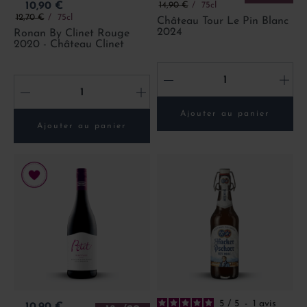
Prix de base
Prix
14,90 €
75cl
10,90 €
Prix de base
12,70 €
75cl
Château Tour Le Pin Blanc
2024
Ronan By Clinet Rouge
2020 - Château Clinet
-
+
-
+
Ajouter au panier
Ajouter au panier
5
/
5
-
1
avis
Prix