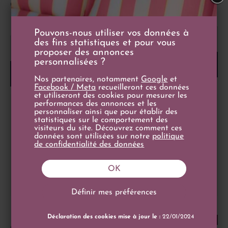
Les Vins de Vienne
Château de Gironville 2015
Pouvons-nous utiliser vos données à
-
+
des fins statistiques et pour vous
-
+
proposer des annonces
personnalisées ?
Ajouter au panier
Ajouter au panier
Nos partenaires, notamment
Google
et
Facebook / Meta
recueilleront ces données
et utiliseront des cookies pour mesurer les
performances des annonces et les
personnaliser ainsi que pour établir des
statistiques sur le comportement des
visiteurs du site. Découvrez comment ces
données sont utilisées sur notre
politique
de confidentialité des données
OK
Définir mes préférences
4
/
5
-
8
avis
Prix
11,70 €
19/20
Prix de base
Prix
12,90 €
75cl
7,50 €
Déclaration des cookies mise à jour le :
22/01/2024
18/20
Prix de base
10,90 €
75cl