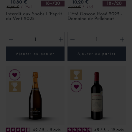
Prix
Prix
10,80 €
10,20 €
18+/20
18+/20
Prix de base
Prix de base
13,80 €
75cl
12,90 €
75cl
Interdit aux Snobs L'Esprit
L'Eté Gascon Rosé 2025 -
du Vent 2025
Domaine de Pellehaut
-
+
-
+
Ajouter au panier
Ajouter au panier
4.2
/
5
-
5
avis
4.5
/
5
-
12
avis