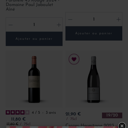
Parallèle 45 Rouge 2024 -
Domaine Paul Jaboulet
Aîné
-
+
-
+
Ajouter au panier
Ajouter au panier
4
/
5
-
3
avis
Prix
21,90 €
19/20
Prix
75cl
11,80 €
Prix de base
17,80 €
75cl
Crozes-Hermitage 2023 -