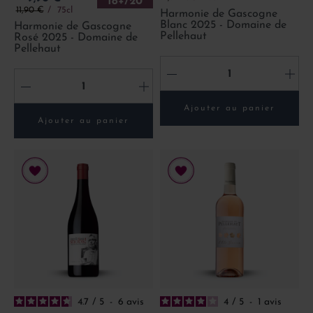
18+/20
Prix de base
11,90 €
75cl
Harmonie de Gascogne
Blanc 2025 - Domaine de
Harmonie de Gascogne
Pellehaut
Rosé 2025 - Domaine de
Pellehaut
-
+
-
+
Ajouter au panier
Ajouter au panier
4.7
/
5
-
6
avis
4
/
5
-
1
avis