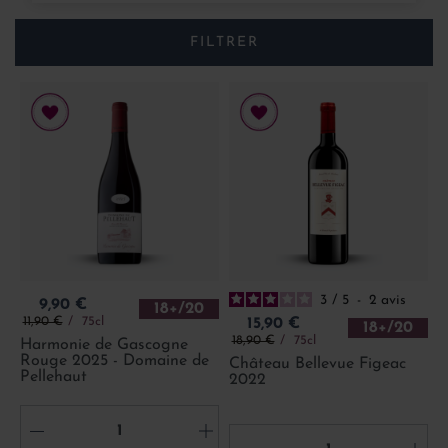
FILTRER
3
/
5
-
2
avis
Prix
9,90 €
18+/20
Prix de base
Prix
11,90 €
75cl
15,90 €
18+/20
Prix de base
18,90 €
75cl
Harmonie de Gascogne
Rouge 2025 - Domaine de
Château Bellevue Figeac
Pellehaut
2022
-
+