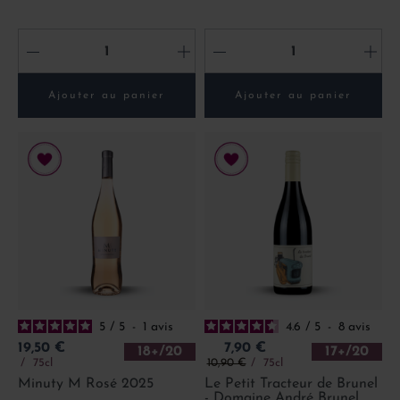
-
+
-
+
Ajouter au panier
Ajouter au panier
5
/
5
-
1
avis
4.6
/
5
-
8
avis
Prix
Prix
19,50 €
7,90 €
18+/20
17+/20
Prix de base
75cl
10,90 €
75cl
Minuty M Rosé 2025
Le Petit Tracteur de Brunel
- Domaine André Brunel