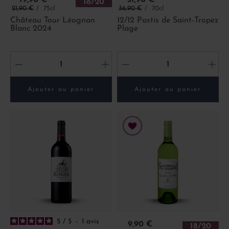
18/20
Prix de base
Prix de base
21,90 €
75cl
36,90 €
70cl
Château Tour Léognan
12/12 Pastis de Saint-Tropez
Blanc 2024
Plage
-
+
-
+
Ajouter au panier
Ajouter au panier
5
/
5
-
1
avis
Prix
9,90 €
18/20