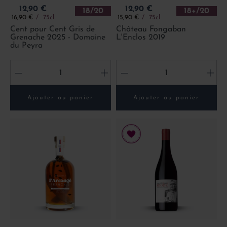
Prix
Prix
12,90 €
12,90 €
18/20
18+/20
Prix de base
Prix de base
16,90 €
75cl
15,90 €
75cl
Cent pour Cent Gris de
Château Fongaban
Grenache 2025 - Domaine
L'Enclos 2019
du Peyra
-
+
-
+
Ajouter au panier
Ajouter au panier