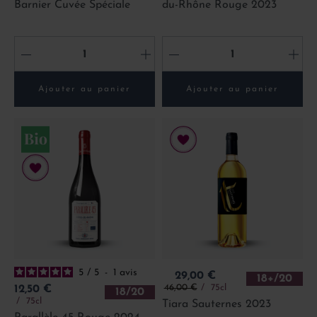
Barnier Cuvée Spéciale
du-Rhône Rouge 2023
-
+
-
+
Ajouter au panier
Ajouter au panier
5
/
5
-
1
avis
Prix
29,00 €
18+/20
Prix de base
Prix
46,00 €
75cl
12,50 €
18/20
75cl
Tiara Sauternes 2023