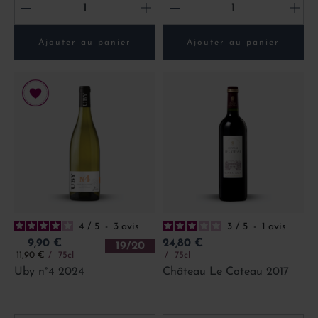
-
+
-
+
Ajouter au panier
Ajouter au panier
4
/
5
-
3
avis
3
/
5
-
1
avis
Prix
Prix
9,90 €
24,80 €
19/20
Prix de base
11,90 €
75cl
75cl
Uby n°4 2024
Château Le Coteau 2017