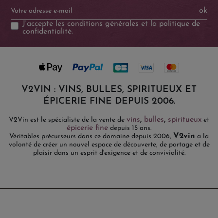
ok
J'accepte les
conditions générales
et la
politique de
confidentialité
.
V2VIN : VINS, BULLES, SPIRITUEUX ET
ÉPICERIE FINE DEPUIS 2006.
vins
,
bulles
,
spiritueux
V2Vin est le spécialiste de la vente de
et
épicerie fine
depuis 15 ans.
V2vin
Véritables précurseurs dans ce domaine depuis 2006,
a la
volonté de créer un nouvel espace de découverte, de partage et de
plaisir dans un esprit d'exigence et de convivialité.