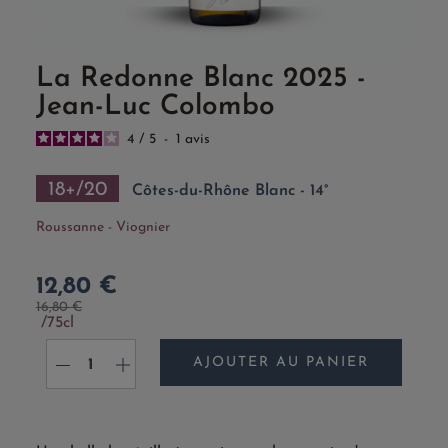
La Redonne Blanc 2025 -
Jean-Luc Colombo
4
/
5
-
1
avis
18+/20
Côtes-du-Rhône Blanc - 14°
Roussanne - Viognier
12,80 €
16,80 €
75cl
AJOUTER AU PANIER
-
+