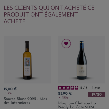
LES CLIENTS QUI ONT ACHETÉ CE
PRODUIT ONT ÉGALEMENT
ACHETÉ...
5
/
5
-
1
avis
Prix
15,00 €
Prix
75cl
25,90 €
19/20
150cl
Source Blanc 2025 - Mas
des Infermières
Magnum Château La
Négly La Côte 2024