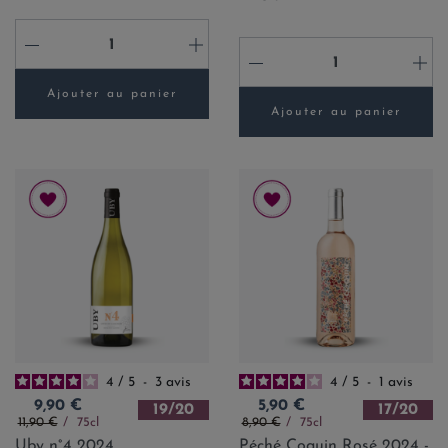
-
+
-
+
Ajouter au panier
Ajouter au panier
4
/
5
-
3
avis
4
/
5
-
1
avis
Prix
Prix
9,90 €
5,90 €
19/20
17/20
Prix de base
Prix de base
11,90 €
75cl
8,90 €
75cl
Uby n°4 2024
Péché Coquin Rosé 2024 -