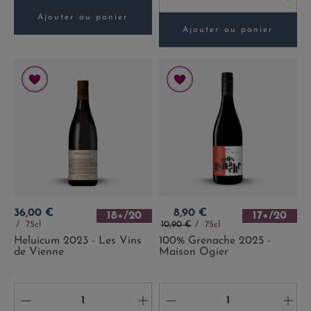
Ajouter au panier
Ajouter au panier
Prix
Prix
36,00 €
8,90 €
18+/20
17+/20
Prix de base
75cl
10,90 €
75cl
Heluicum 2023 - Les Vins
100% Grenache 2025 -
de Vienne
Maison Ogier
-
+
-
+