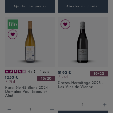
Ajouter au panier
Ajouter au panier
4
/
5
-
1
avis
Prix
21,90 €
19/20
Prix
75cl
12,50 €
18/20
75cl
Crozes-Hermitage 2023 -
Les Vins de Vienne
Parallèle 45 Blanc 2024 -
Domaine Paul Jaboulet
Aîné
-
+
-
+