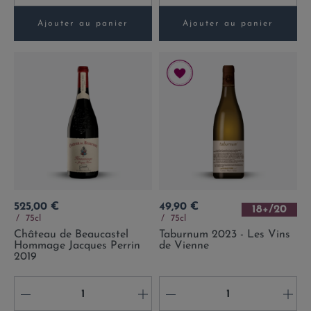
Ajouter au panier
Ajouter au panier
Prix
Prix
525,00 €
49,90 €
18+/20
75cl
75cl
Château de Beaucastel
Taburnum 2023 - Les Vins
Hommage Jacques Perrin
de Vienne
2019
-
+
-
+