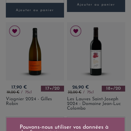
Ajouter au panier
Ajouter au panier
Prix
Prix
17,90 €
26,90 €
17+/20
18+/20
Prix de base
Prix de base
19,00 €
75cl
32,00 €
75cl
Viognier 2024 - Gilles
Les Lauves Saint-Joseph
Robin
2024 - Domaine Jean-Luc
Colombo
-
+
-
+
Pouvons-nous utiliser vos données à