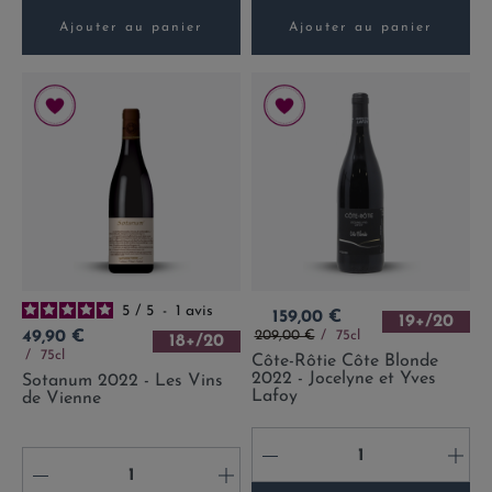
Ajouter au panier
Ajouter au panier
5
/
5
-
1
avis
Prix
159,00 €
19+/20
Prix de base
Prix
209,00 €
75cl
49,90 €
18+/20
75cl
Côte-Rôtie Côte Blonde
2022 - Jocelyne et Yves
Sotanum 2022 - Les Vins
Lafoy
de Vienne
-
+
-
+