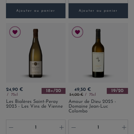
Ajouter au panier
Ajouter au panier
Prix
Prix
24,90 €
49,50 €
18+/20
19/20
Prix de base
75cl
54,00 €
75cl
Les Bialères Saint-Peray
Amour de Dieu 2025 -
2023 - Les Vins de Vienne
Domaine Jean-Luc
Colombo
-
+
-
+