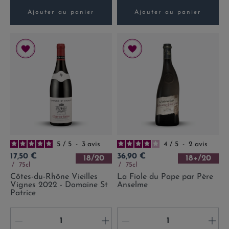
Ajouter au panier
Ajouter au panier
5
/
5
-
3
avis
4
/
5
-
2
avis
Prix
Prix
17,50 €
36,90 €
18/20
18+/20
75cl
75cl
Côtes-du-Rhône Vieilles
La Fiole du Pape par Père
Vignes 2022 - Domaine St
Anselme
Patrice
-
+
-
+