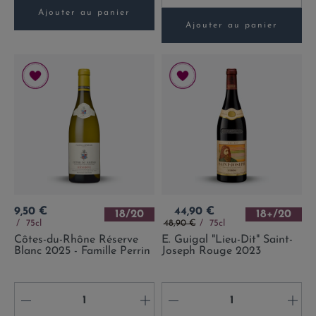
Ajouter au panier
Ajouter au panier
Prix
Prix
9,50 €
44,90 €
18/20
18+/20
Prix de base
75cl
48,90 €
75cl
Côtes-du-Rhône Réserve
E. Guigal "Lieu-Dit" Saint-
Blanc 2025 - Famille Perrin
Joseph Rouge 2023
-
+
-
+