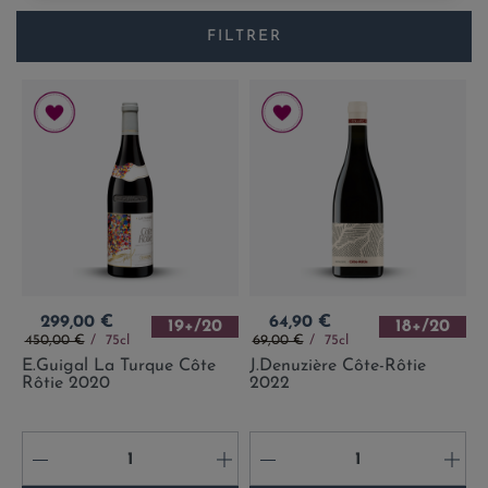
FILTRER
Prix
Prix
299,00 €
64,90 €
19+/20
18+/20
Prix de base
Prix de base
450,00 €
75cl
69,00 €
75cl
E.Guigal La Turque Côte
J.Denuzière Côte-Rôtie
Rôtie 2020
2022
-
+
-
+