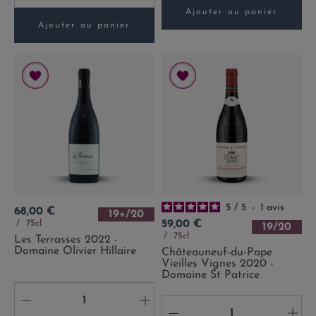
Ajouter au panier
Ajouter au panier
5
/
5
-
1
avis
Prix
68,00 €
19+/20
Prix
75cl
59,00 €
19/20
75cl
Les Terrasses 2022 -
Domaine Olivier Hillaire
Châteauneuf-du-Pape
Vieilles Vignes 2020 -
Domaine St Patrice
-
+
-
+