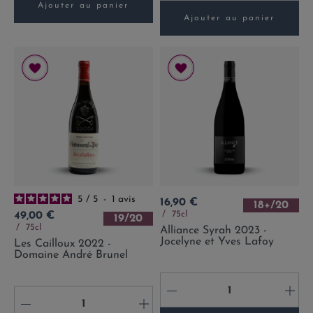
Ajouter au panier
Ajouter au panier
5
/
5
-
1
avis
Prix
16,90 €
18+/20
Prix
75cl
49,00 €
19/20
75cl
Alliance Syrah 2023 -
Jocelyne et Yves Lafoy
Les Cailloux 2022 -
Domaine André Brunel
-
+
-
+