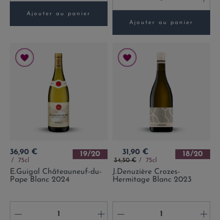
Ajouter au panier
Ajouter au panier
Prix
Prix
36,90 €
31,90 €
19/20
18/20
Prix de base
75cl
34,50 €
75cl
E.Guigal Châteauneuf-du-
J.Denuzière Crozes-
Pape Blanc 2024
Hermitage Blanc 2023
-
+
-
+