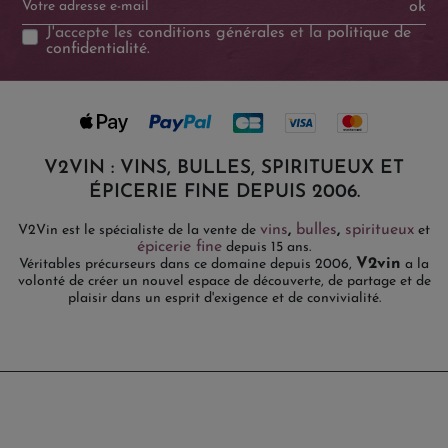
ok
J'accepte les
conditions générales
et la
politique de
confidentialité
.
V2VIN : VINS, BULLES, SPIRITUEUX ET
ÉPICERIE FINE DEPUIS 2006.
vins
,
bulles
,
spiritueux
V2Vin est le spécialiste de la vente de
et
épicerie fine
depuis 15 ans.
V2vin
Véritables précurseurs dans ce domaine depuis 2006,
a la
volonté de créer un nouvel espace de découverte, de partage et de
plaisir dans un esprit d'exigence et de convivialité.