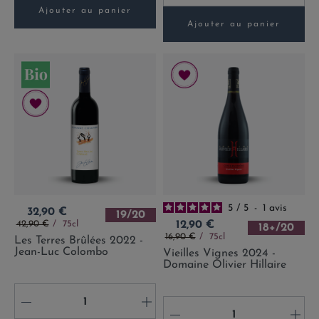
Ajouter au panier
Ajouter au panier
5
/
5
-
1
avis
Prix
32,90 €
19/20
Prix de base
Prix
42,90 €
75cl
12,90 €
18+/20
Prix de base
16,90 €
75cl
Les Terres Brûlées 2022 -
Jean-Luc Colombo
Vieilles Vignes 2024 -
Domaine Olivier Hillaire
-
+
-
+