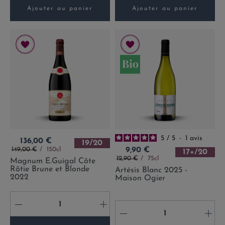
Ajouter au panier
Ajouter au panier
5
/
5
-
1
avis
Prix
136,00 €
19/20
Prix de base
Prix
149,00 €
150cl
9,90 €
17+/20
Prix de base
12,90 €
75cl
Magnum E.Guigal Côte
Rôtie Brune et Blonde
Artésis Blanc 2025 -
2022
Maison Ogier
-
+
-
+