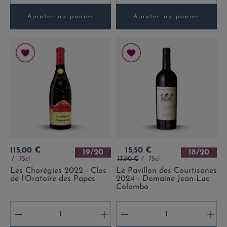
Ajouter au panier
Ajouter au panier
Prix
Prix
115,00 €
15,50 €
19/20
18/20
Prix de base
75cl
17,90 €
75cl
Les Chorégies 2022 - Clos
Le Pavillon des Courtisanes
de l'Oratoire des Papes
2024 - Domaine Jean-Luc
Colombo
-
+
-
+