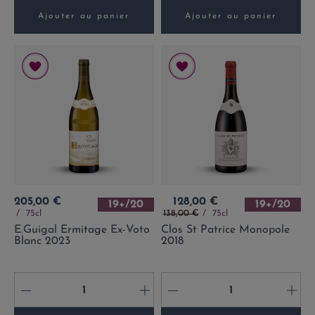
Ajouter au panier
Ajouter au panier
Prix
Prix
205,00 €
128,00 €
19+/20
19+/20
Prix de base
75cl
138,00 €
75cl
E.Guigal Ermitage Ex-Voto
Clos St Patrice Monopole
Blanc 2023
2018
-
+
-
+