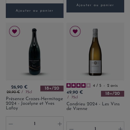
Ajouter au panier
Ajouter au panier
4
/
5
-
2
avis
Prix
26,90 €
18+/20
Prix de base
Prix
29,90 €
75cl
49,90 €
18+/20
75cl
Présence Crozes-Hermitage
2024 - Jocelyne et Yves
Condrieu 2024 - Les Vins
Lafoy
de Vienne
-
+
-
+