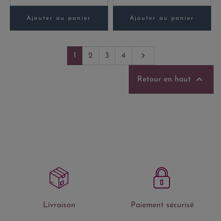
Ajouter au panier
Ajouter au panier
Suivant

1
2
3
4

Retour en haut
Livraison
Paiement sécurisé