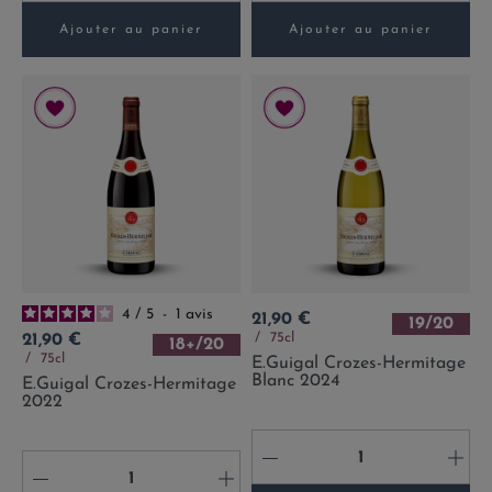
Ajouter au panier
Ajouter au panier
4
/
5
-
1
avis
Prix
21,90 €
19/20
Prix
75cl
21,90 €
18+/20
75cl
E.Guigal Crozes-Hermitage
Blanc 2024
E.Guigal Crozes-Hermitage
2022
-
+
-
+