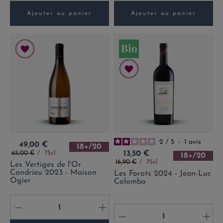
Ajouter au panier
Ajouter au panier
2
/
5
-
1
avis
Prix
49,00 €
18+/20
Prix de base
Prix
65,00 €
75cl
13,50 €
18+/20
Prix de base
16,90 €
75cl
Les Vertiges de l'Or
Condrieu 2023 - Maison
Les Forots 2024 - Jean-Luc
Ogier
Colombo
-
+
-
+