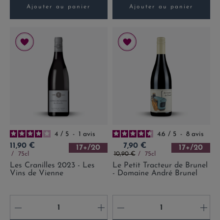
Ajouter au panier
Ajouter au panier
4
/
5
-
1
avis
4.6
/
5
-
8
avis
Prix
Prix
11,90 €
7,90 €
17+/20
17+/20
Prix de base
75cl
10,90 €
75cl
Les Cranilles 2023 - Les
Le Petit Tracteur de Brunel
Vins de Vienne
- Domaine André Brunel
-
+
-
+