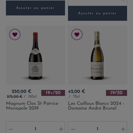
Ajouter au panier
Ajouter au panier
Prix
Prix
250,00 €
42,00 €
19+/20
19/20
Prix de base
275,00 €
150cl
75cl
Magnum Clos St Patrice
Les Cailloux Blancs 2024 -
Monopole 2019
Domaine André Brunel
-
+
-
+