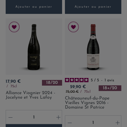
Ajouter au panier
Ajouter au panier
5
/
5
-
1
avis
Prix
17,90 €
18/20
Prix
75cl
59,90 €
18+/20
Prix de base
75,00 €
75cl
Alliance Viognier 2024 -
Jocelyne et Yves Lafoy
Châteauneuf-du-Pape
Vieilles Vignes 2016 -
Domaine St Patrice
-
+
-
+