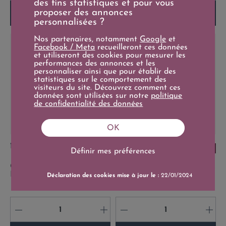
des fins statistiques et pour vous
proposer des annonces
Ajouter au panier
Ajouter au panier
personnalisées ?
Nos partenaires, notamment
Google
et
Facebook / Meta
recueilleront ces données
et utiliseront des cookies pour mesurer les
performances des annonces et les
personnaliser ainsi que pour établir des
statistiques sur le comportement des
visiteurs du site. Découvrez comment ces
données sont utilisées sur notre
politique
de confidentialité des données
OK
Prix
Prix
16,95 €
25,90 €
17+/20
18+/20
Définir mes préférences
75cl
75cl
César 2020 - Domaine
E.Guigal Saint-Joseph 2022
Roche-Audran
Déclaration des cookies mise à jour le :
22/01/2024
-
+
-
+