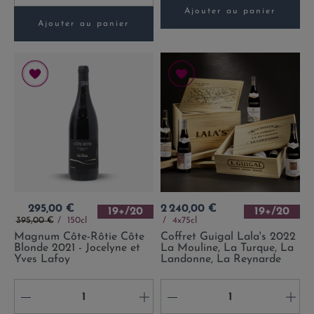
Ajouter au panier
Ajouter au panier
Prix
Prix
295,00 €
2 240,00 €
19+/20
19+/20
Prix de base
395,00 €
150cl
4x75cl
Magnum Côte-Rôtie Côte
Coffret Guigal Lala's 2022
Blonde 2021 - Jocelyne et
La Mouline, La Turque, La
Yves Lafoy
Landonne, La Reynarde
-
+
-
+