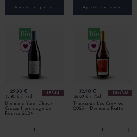
Ajouter au panier
Ajouter au panier
Prix
Prix
29,90 €
32,90 €
19/20
18+/20
Prix de base
Prix de base
33,90 €
75cl
36,00 €
75cl
Domaine Yann Chave
Trousseau Les Corvées
Crozes-Hermitage Le
2023 – Domaine Ratte
Rouvre 2024
-
+
-
+