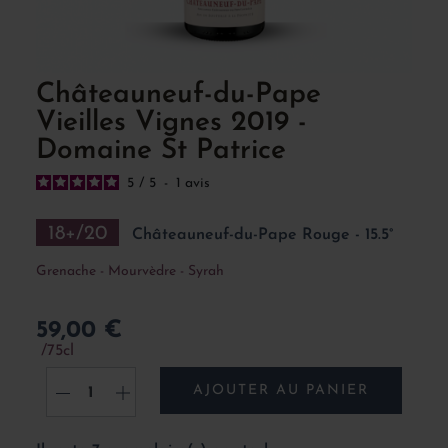
Châteauneuf-du-Pape
Vieilles Vignes 2019 -
Domaine St Patrice
5
/
5
-
1
avis
18+/20
Châteauneuf-du-Pape Rouge - 15.5°
Grenache - Mourvèdre - Syrah
59,00 €
75cl
AJOUTER AU PANIER
-
+