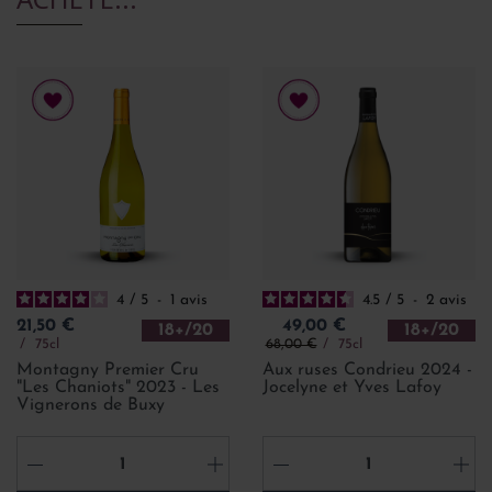
4
/
5
-
1
avis
4.5
/
5
-
2
avis
Prix
Prix
21,50 €
49,00 €
18+/20
18+/20
Prix de base
75cl
68,00 €
75cl
Montagny Premier Cru
Aux ruses Condrieu 2024 -
"Les Chaniots" 2023 - Les
Jocelyne et Yves Lafoy
Vignerons de Buxy
-
+
-
+