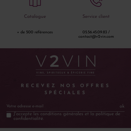
Catalogue
Service client
+ de 500 références
05.56.45.09.83 /
contact@v2vin.com
RECEVEZ NOS OFFRES
SPÉCIALES
ok
J'accepte les
conditions générales
et la
politique de
confidentialité
.