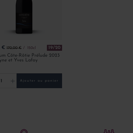
Prix de base
0 €
19/20
170,00 €
150cl
m Côte-Rôtie Prélude 2023
lyne et Yves Lafoy
+
Ajouter au panier