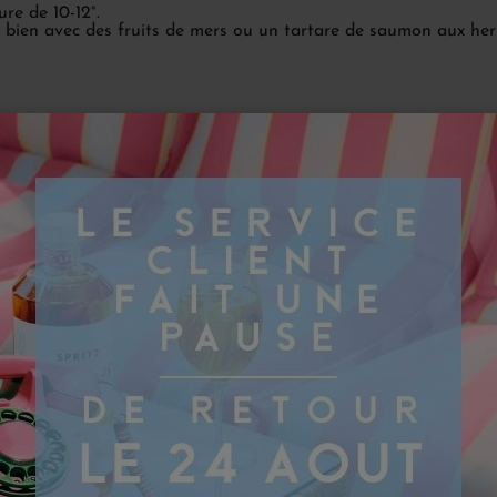
re de 10-12°.
bien avec des fruits de mers ou un tartare de saumon aux he
LE DOMAINE
Marqués 
Marqués de Murrieta, 
pilier historique de la R
domaine s’étend sur 30
entretenues. Visionnaire
techniques bordelaises
garde espagnols.
Le domaine est aujourd’
Sagarriga
qui perpétue
incarne l’équilibre ent
château Ygay
, emblèm
patrimoine et vinificat