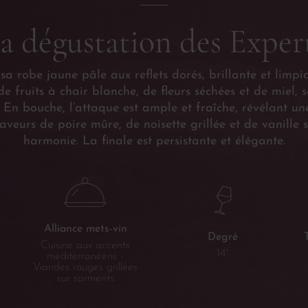
a dégustation des Exper
r sa robe jaune pâle aux reflets dorés, brillante et limpi
e fruits à chair blanche, de fleurs séchées et de miel, 
. En bouche, l’attaque est ample et fraîche, révélant un
saveurs de poire mûre, de noisette grillée et de vanille 
harmonie. La finale est persistante et élégante.
Alliance mets-vin
Degré
Cuisine aux accents
14°
méditerranéens -
Viandes rouges grillées
sur sarments