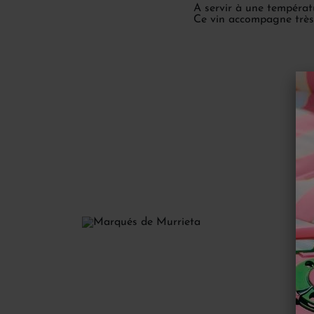
A servir à une températu
Ce vin accompagne très 