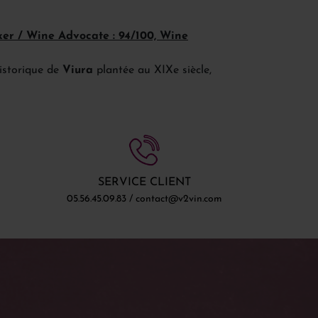
rker / Wine Advocate : 94/100, Wine
historique de
Viura
plantée au XIXe siècle,
SERVICE CLIENT
05.56.45.09.83 / contact@v2vin.com