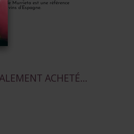
és de Murrieta est une référence
nds vins d’Espagne.
ALEMENT ACHETÉ...