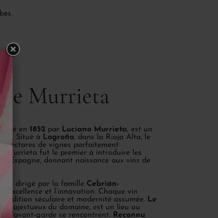
rbes.
de Murrieta
fondé en
1852
par
Luciano Murrieta
, est un
ioja. Situé à
Logroño
, dans la Rioja Alta, le
0 hectares de vignes parfaitement
, Murrieta fut le premier à introduire les
 en Espagne, donnant naissance aux vins de
hui dirigé par la famille
Cebrián-
 l’excellence et l’innovation. Chaque vin
re tradition séculaire et modernité assumée.
Le
e majestueux du domaine, est un lieu où
ion d’avant-garde se rencontrent.
Reconnu