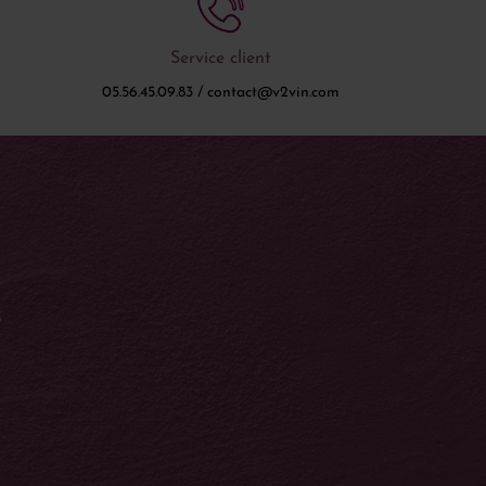
Service client
05.56.45.09.83 / contact@v2vin.com
S