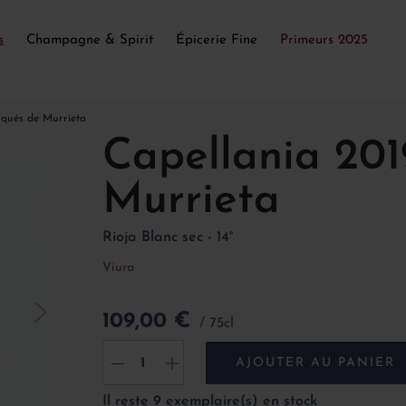
s
Champagne & Spirit
Épicerie Fine
Primeurs 2025
rqués de Murrieta
Capellania 201
Murrieta
Rioja Blanc sec - 14°
Viura
109,00 €
75cl
AJOUTER AU PANIER
-
+
Il reste 9 exemplaire(s) en stock