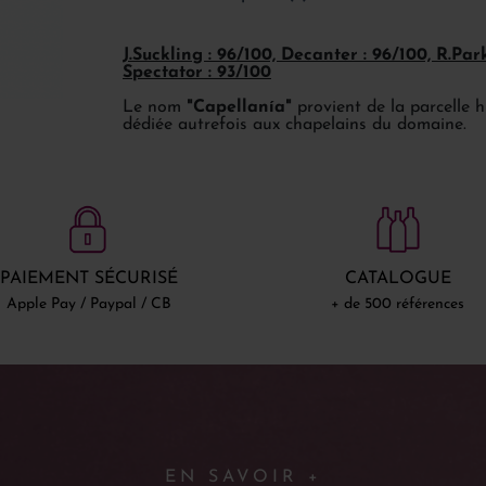
J.Suckling : 96/100, Decanter : 96/100, R.Pa
Spectator : 93/100
Le nom
"Capellanía"
provient de la parcelle 
dédiée autrefois aux chapelains du domaine.
PAIEMENT SÉCURISÉ
CATALOGUE
Apple Pay / Paypal / CB
+ de 500 références
EN SAVOIR +