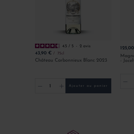
4.5
/
5
-
2
avis
Prix
125,0
Prix
43,90 €
75cl
Magnu
Château Carbonnieux Blanc 2023
- Joce
-
-
+
Ajouter au panier