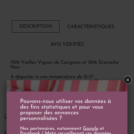
DESCRIPTION
CARACTÉRISTIQUES
AVIS VÉRIFIÉS
70% Vieilles Vignes de Carignan et 30% Grenache
Noir
A déguster à une température de 15-17°.
A déguster avec des viandes rouges grillées sur
sarments, sur des fromages de caractère ou un
fondant au chocolat.
Pouvons-nous utiliser vos données à
des fins statistiques et pour vous
proposer des annonces
personnalisées ?
Nos partenaires, notamment
Google
et
LE DOMAINE
Facebook / Meta
recueilleront ces données