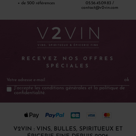
+ de 500 références
05.56.45.09.83 /
contact@v2vin.com
RECEVEZ NOS OFFRES
SPÉCIALES
ok
J'accepte les
conditions générales
et la
politique de
confidentialité
.
V2VIN : VINS, BULLES, SPIRITUEUX ET