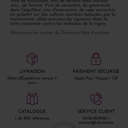
Vins de Roussillon, vins de terroirs mais surtout
vins... de femme. Vins de caractère, de générosité
dans l'équilibre, vins d'expression, de ceps accrochés
en gobelet sur des collines austères balayées par la
tramontane, alliée précieux du vigneron dans la
lutte raisonnée contre les maladies de la vigne.
Découvrez les cuvées du Domaine Mas Karolina
LIVRAISON
PAIEMENT SÉCURISÉ
Délai d'Expédition moyen 7
Apple Pay / Paypal / CB
jours
CATALOGUE
SERVICE CLIENT
+ de 500 références
05.56.45.09.83 /
contact@v2vin.com