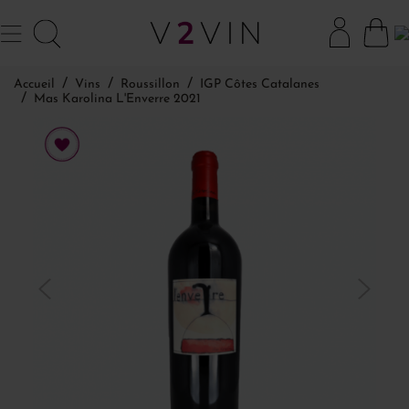
Accueil
Vins
Roussillon
IGP Côtes Catalanes
Mas Karolina L'Enverre 2021