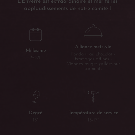
L'Enverre est extraordinaire et mérite les
applaudissements de notre comité !
Alliance mets-vin
Millésime
Fondant au chocolat -
2021
Fromages affinés -
Viandes rouges grillées sur
sarments
Température de service
Degré
15-17°
15°