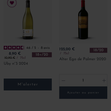
4.6
/
5
-
8
avis
Prix
125,00 €
18/20
Prix
75cl
8,90 €
18+/20
Prix de base
10,90 €
75cl
Alter Ego de Palmer 2020
Uby n°3 2024
-
+
M'alerter
Ajouter au panier