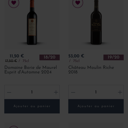
Prix
Prix
11,50 €
53,00 €
18/20
19/20
Prix de base
17,50 €
75cl
75cl
Domaine Borie de Maurel
Château Moulin Riche
Esprit d'Automne 2024
2018
-
+
-
+
Ajouter au panier
Ajouter au panier