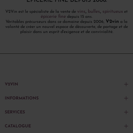
ÉPICERIE FINE DEPUIS 2006.
vins
,
bulles
,
spiritueux
V2Vin est le spécialiste de la vente de
et
épicerie fine
depuis 15 ans.
V2vin
Véritables précurseurs dans ce domaine depuis 2006,
a la
volonté de créer un nouvel espace de découverte, de partage et de
plaisir dans un esprit d'exigence et de convivialité.
V2VIN
INFORMATIONS
SERVICES
CATALOGUE