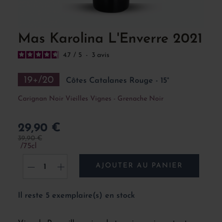
Mas Karolina L'Enverre 2021
4.7
/
5
-
3
avis
19+/20
Côtes Catalanes Rouge - 15°
Carignan Noir Vieilles Vignes - Grenache Noir
29,90 €
39,90 €
75cl
AJOUTER AU PANIER
-
+
Il reste 5 exemplaire(s) en stock