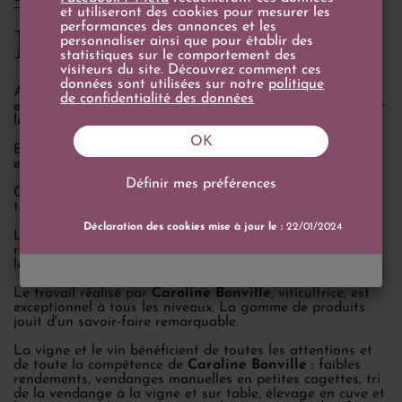
et utiliseront des cookies pour mesurer les
Mas Karolina
performances des annonces et les
personnaliser ainsi que pour établir des
statistiques sur le comportement des
visiteurs du site. Découvrez comment ces
données sont utilisées sur notre
politique
Après s'être aguerrie aux vinifications de vins américains
de confidentialité des données
et d'Afrique du Sud,
Caroline Bonville
a choisi de relever
le défi des merveilleux vins du Sud dans le Roussillon.
OK
Elle s'y investit à temps plein entre le travail de la vigne
et l'élevage au chai.
Définir mes préférences
Ces vins sont marqués du sceau de la variété de leur
terroir, schistes, granit et marnes.
Déclaration des cookies mise à jour le :
22/01/2024
Les divers cépages, grenache, syrah, carignan pour les
rouges, grenache gris et blanc, maccabeu et muscat pour
les blancs contribuent à l'harmonie de l'ensemble.
Le travail réalisé par
Caroline Bonville
, viticultrice, est
exceptionnel à tous les niveaux. La gamme de produits
jouit d'un savoir-faire remarquable.
La vigne et le vin bénéficient de toutes les attentions et
de toute la compétence de
Caroline Bonville
: faibles
rendements, vendanges manuelles en petites cagettes, tri
de la vendange à la vigne et sur table, élevage en cuve et