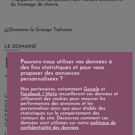
du fromage de chèvre.
LE DOMAINE
Domaine la Grange
Pouvons-nous utiliser vos données à
des fins statistiques et pour vous
proposer des annonces
Tiphaine
personnalisées ?
Nos partenaires, notamment
Google
et
Facebook / Meta
recueilleront ces données et
Le Domaine de la Grange Tiphaine, situé à Amboise en
utiliseront des cookies pour mesurer les
vallée de la Loire, est conduit par Coralie et Damien
performances des annonces et les
Delecheneau. Sur 15 hectares certifiés bio et biodynamie,
personnaliser ainsi que pour établir des
le couple élabore des vins précis et vivants, révélant le
statistiques sur le comportement des
terroir de Montlouis-sur-Loire, Touraine et Amboise.
visiteurs du site. Découvrez comment ces
Vinifications naturelles, élevages soignés et passion du
données sont utilisées sur notre
politique de
Chenin caractérisent ce domaine d’excellence.
confidentialité des données
Les rouges sont issus de cépages autochtones comme le