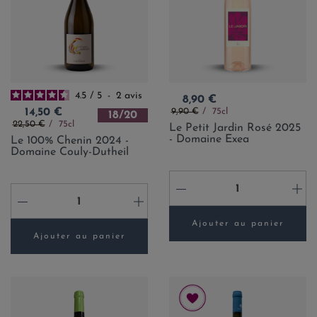
4.5
/
5
-
2
avis
Prix
8,90 €
Prix de base
Prix
9,90 €
75cl
14,50 €
18/20
Prix de base
22,50 €
75cl
Le Petit Jardin Rosé 2025
- Domaine Exea
Le 100% Chenin 2024 -
Domaine Couly-Dutheil
-
+
-
+
Ajouter au panier
Ajouter au panier