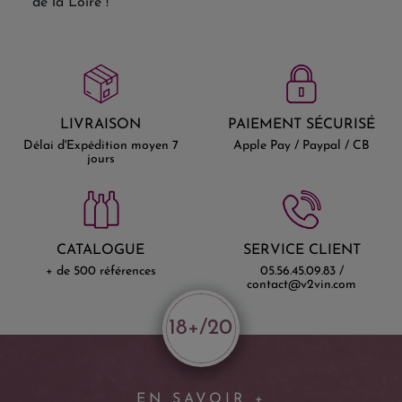
de la Loire !
LIVRAISON
PAIEMENT SÉCURISÉ
Délai d'Expédition moyen 7
Apple Pay / Paypal / CB
jours
CATALOGUE
SERVICE CLIENT
+ de 500 références
05.56.45.09.83 /
contact@v2vin.com
18+/20
EN SAVOIR +