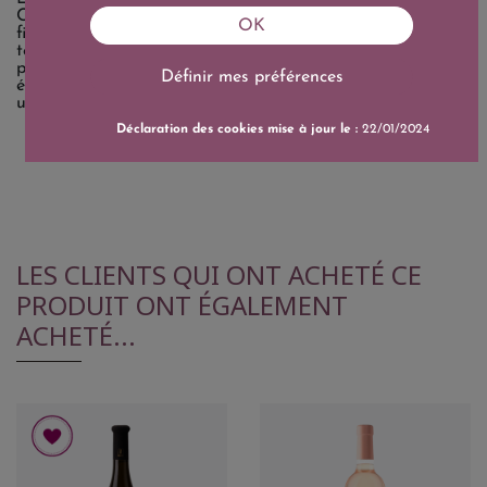
Côt, le Cabernet Franc et le Grolleau, travaillés avec
OK
finesse. Chaque cuvée reflète un équilibre entre exigence
technique et respect de la nature. Le domaine est reconnu
pour ses blancs racés, ses rouges fruités et ses bulles
Définir mes préférences
élégantes. Visites et dégustations sur rendez-vous dans
un cadre authentique.
Déclaration des cookies mise à jour le :
22/01/2024
LES CLIENTS QUI ONT ACHETÉ CE
PRODUIT ONT ÉGALEMENT
ACHETÉ...