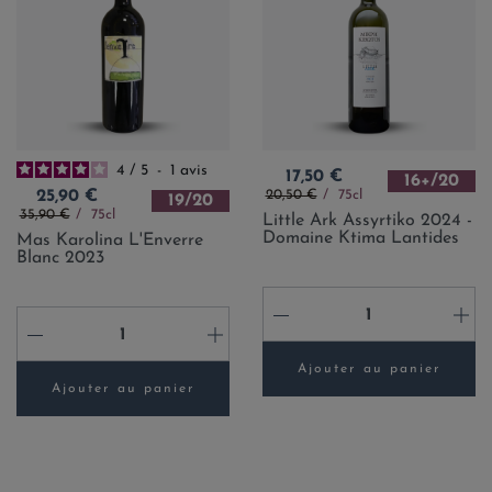
4
/
5
-
1
avis
Prix
17,50 €
16+/20
Prix de base
Prix
20,50 €
75cl
25,90 €
19/20
Prix de base
35,90 €
75cl
Little Ark Assyrtiko 2024 -
Domaine Ktima Lantides
Mas Karolina L'Enverre
Blanc 2023
-
+
-
+
Ajouter au panier
Ajouter au panier