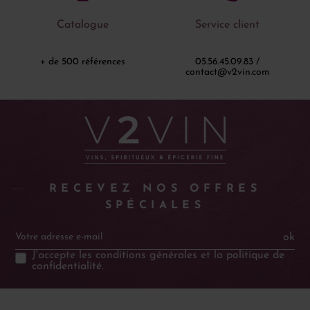
Catalogue
Service client
+ de 500 références
05.56.45.09.83 /
contact@v2vin.com
RECEVEZ NOS OFFRES
SPÉCIALES
ok
J'accepte les
conditions générales
et la
politique de
confidentialité
.