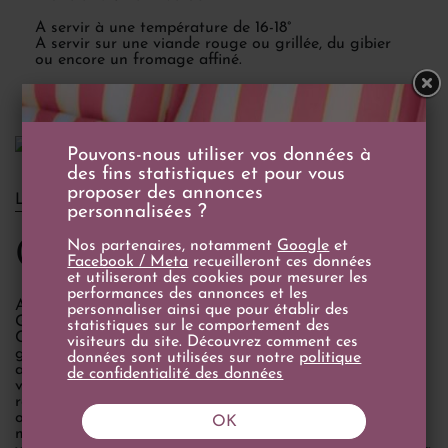
A servir à une température de 16-18°
A servir sur une viande rouge ou grillée, du gibier
ou encore un fromage affiné.
Pouvons-nous utiliser vos données à
des fins statistiques et pour vous
proposer des annonces
LE DOMAINE
personnalisées ?
Château du Tertre
Nos partenaires, notamment
Google
et
Facebook / Meta
recueilleront ces données
et utiliseront des cookies pour mesurer les
performances des annonces et les
Au cours du millésime 1961, la famille Capbern-
personnaliser ainsi que pour établir des
Gasquetton, également propriétaire alors du Château
statistiques sur le comportement des
Calon Ségur, rachète le Château du Tertre et lance de
visiteurs du site. Découvrez comment ces
gros investissements afin de rénover le vignoble mais
données sont utilisées sur notre
politique
aussi le chai et le cuvier. Malheureusement, le travail à la
de confidentialité des données
vigne et les nouveaux millésimes ne permettent pas de
redonner aux vins du Tertre la qualité en dégustation qui
ont fait leur renommée. C’est pourquoi deux ans après la
OK
mort de Phillippe Capbern-Gasquetton, ses héritiers