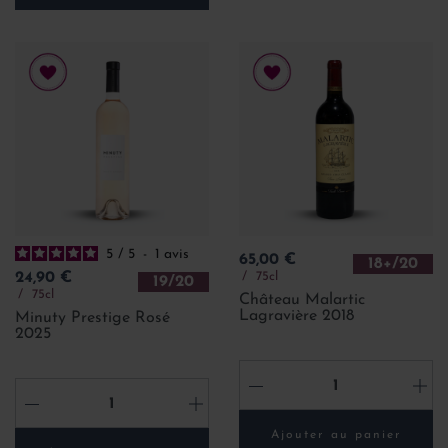
5
/
5
-
1
avis
Prix
65,00 €
18+/20
Prix
75cl
24,90 €
19/20
75cl
Château Malartic
Lagravière 2018
Minuty Prestige Rosé
2025
-
+
-
+
Ajouter au panier