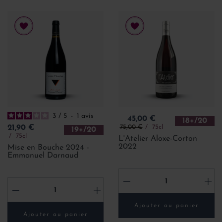
3
/
5
-
1
avis
Prix
45,00 €
18+/20
Prix de base
Prix
75,00 €
75cl
21,90 €
19+/20
75cl
L'Atelier Aloxe-Corton
2022
Mise en Bouche 2024 -
Emmanuel Darnaud
-
+
-
+
Ajouter au panier
Ajouter au panier