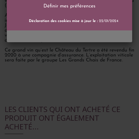
vendent le Château du Tertre en 1997, à Albada Jelgersma
(aussi propriétaire du Château Giscours).
Définir mes préférences
Alexander Van Beek en devient alors le directeur et
imprime sa patte sur le vignoble du Château du Tertre.
Déclaration des cookies mise à jour le :
22/01/2024
Jacques Pelissier, ancien du Château Cos d’Estournel, va
aussi permettre une nette amélioration de la qualité des
vins. Les rendements sont limités pour assurer des raisins
d’une meilleure qualité.
Ce grand vin qu’est le Château du Tertre a été revendu fin
2020 à une compagnie d’assurance. L’exploitation viticole
sera faite par le groupe Les Grands Chais de France.
LES CLIENTS QUI ONT ACHETÉ CE
PRODUIT ONT ÉGALEMENT
ACHETÉ...