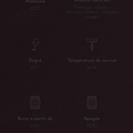
Alliance mets-vin
Millésime
Fromages affinés -
2020
Viandes Grillées - Viandes
rouges
Température de service
Degré
16-18°
13.5°
Boire à partir de
Apogée
2025
2030