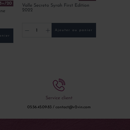
8+/20
Valle Secreto Syrah First Edition
2022
ine
-
+
Ajouter au panier
anier
Service client
05.56.45.09.83 / contact@v2vin.com