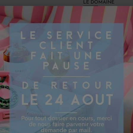
LE DOMAINE
Bodegas 
Bodegas Frontonio est u
Valdejalón, au nord-est
Frontonio, le saint patr
Selon la légende, Saint
et sa tête retrouvée mir
près du domaine.
Fondé par trois passio
López, œnologue des B
Frontonio se consacre à
vieilles vignes de grena