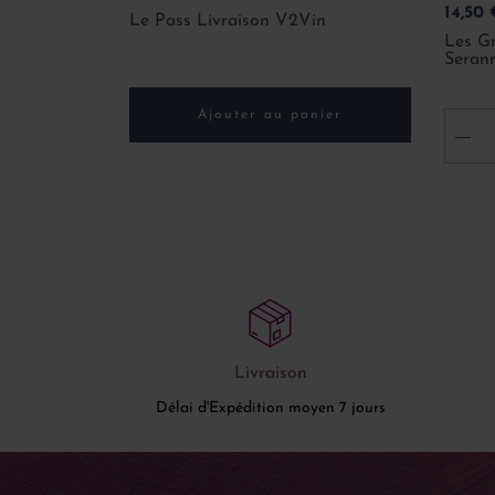
Prix
14,50 
Le Pass Livraison V2Vin
Les Gr
Seran
Ajouter au panier
-
Livraison
Délai d'Expédition moyen 7 jours