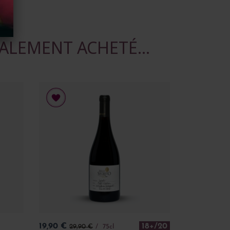
ALEMENT ACHETÉ...
Prix
Prix de base
19,90 €
18+/20
29,90 €
75cl