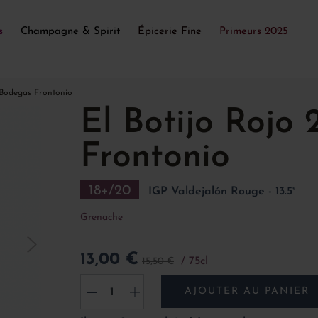
s
Champagne & Spirit
Épicerie Fine
Primeurs 2025
 Bodegas Frontonio
El Botijo Rojo
Frontonio
18+/20
IGP Valdejalón Rouge - 13.5°
Grenache
13,00 €
75cl
15,50 €
AJOUTER AU PANIER
-
+