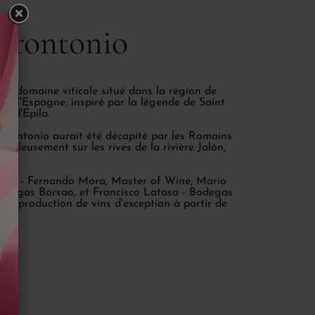
Frontonio
n domaine viticole situé dans la région de
 de l'Espagne, inspiré par la légende de Saint
on d'Épila.
 Frontonio aurait été décapité par les Romains
aculeusement sur les rives de la rivière Jalón,
nnés - Fernando Mora, Master of Wine, Mario
odegas Borsao, et Francisco Latasa - Bodegas
 la production de vins d'exception à partir de
che.