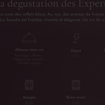
a dégustation des Exper
s avec des reflets bleus. Au nez, des arômes de fraises 
. La bouche est fraîche, vivante et élégante. Un vin fin et
Alliance mets-vin
Degré
Fromages affinés -
13.5°
Magret de canard -
Viandes rouges
Apogée
Boire avant
2026
2028