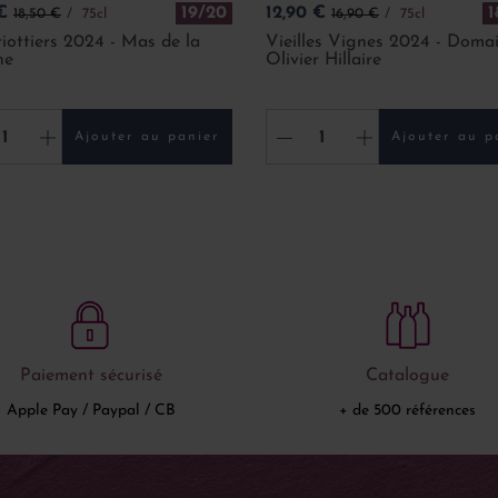
Prix de base
Prix
Prix de base
€
19/20
12,90 €
1
18,50 €
75cl
16,90 €
75cl
iottiers 2024 - Mas de la
Vieilles Vignes 2024 - Doma
ne
Olivier Hillaire
+
-
+
Ajouter au panier
Ajouter au p
Paiement sécurisé
Catalogue
Apple Pay / Paypal / CB
+ de 500 références