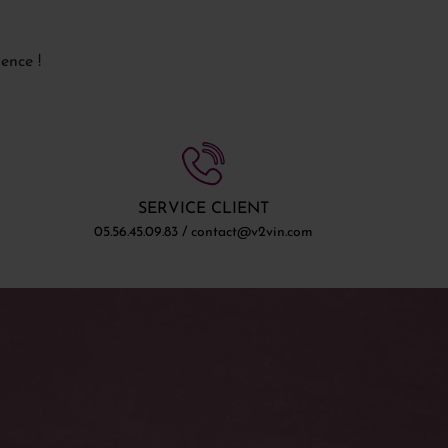
ence !
SERVICE CLIENT
05.56.45.09.83 / contact@v2vin.com