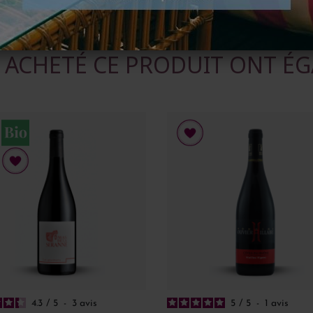
T ACHETÉ CE PRODUIT ONT ÉG
4.3
/
5
-
3
avis
5
/
5
-
1
avis