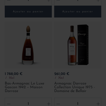
-
+
-
+
Ajouter au panier
Ajouter au panier
Prix
Prix
1 788,00 €
261,00 €
70cl
70cl
Bas-Armagnac Le Luxe
Armagnac Darroze
Gascon 1942 – Maison
Collection Unique 1975 -
Darroze
Domaine de Bellair
-
+
-
+