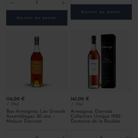
-
+
Ajouter au panier
Ajouter au panier
Prix
Prix
116,00 €
161,00 €
70cl
70cl
Bas-Armagnac Les Grands
Armagnac Darroze
Assemblages 30 ans –
Collection Unique 1982 -
Maison Darroze
Domaine de la Boubée
-
+
-
+