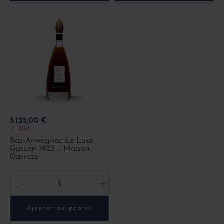
Prix
5 125,00 €
70cl
Bas-Armagnac Le Luxe
Gascon 1923 – Maison
Darroze
-
+
Ajouter au panier