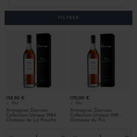
FILTRER
Prix
Prix
158,50 €
170,00 €
70cl
70cl
Armagnac Darroze
Armagnac Darroze
Collection Unique 1984 -
Collection Unique 1981 -
Château de La Pouche
Domaine du Pin
-
+
-
+