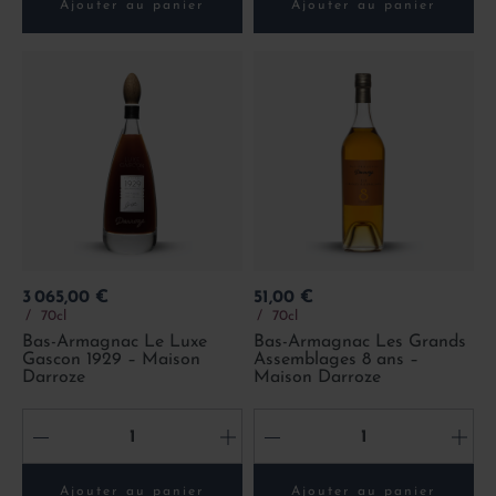
Ajouter au panier
Ajouter au panier
Prix
Prix
3 065,00 €
51,00 €
70cl
70cl
Bas-Armagnac Le Luxe
Bas-Armagnac Les Grands
Gascon 1929 – Maison
Assemblages 8 ans –
Darroze
Maison Darroze
-
+
-
+
Ajouter au panier
Ajouter au panier