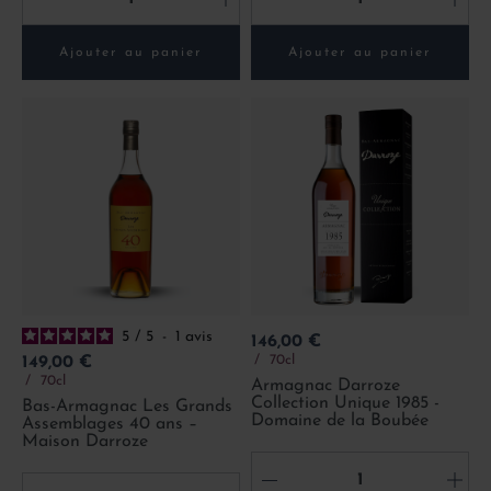
Ajouter au panier
Ajouter au panier
5
/
5
-
1
avis
Prix
146,00 €
Prix
70cl
149,00 €
70cl
Armagnac Darroze
Collection Unique 1985 -
Bas-Armagnac Les Grands
Domaine de la Boubée
Assemblages 40 ans –
Maison Darroze
-
+