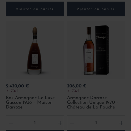
Ajouter au panier
Ajouter au panier
Prix
Prix
2 430,00 €
306,00 €
70cl
70cl
Bas-Armagnac Le Luxe
Armagnac Darroze
Gascon 1936 – Maison
Collection Unique 1970 -
Darroze
Château de La Pouche
-
+
-
+