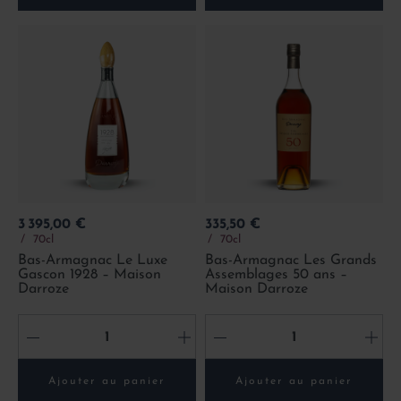
Prix
Prix
3 395,00 €
335,50 €
70cl
70cl
Bas-Armagnac Le Luxe
Bas-Armagnac Les Grands
Gascon 1928 – Maison
Assemblages 50 ans –
Darroze
Maison Darroze
-
+
-
+
Ajouter au panier
Ajouter au panier