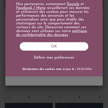
Ajouter au panier
Ajouter au panier
Nos partenaires, notamment
Google
et
Facebook / Meta
recueilleront ces données
et utiliseront des cookies pour mesurer les
performances des annonces et les
personnaliser ainsi que pour établir des
statistiques sur le comportement des
visiteurs du site. Découvrez comment ces
données sont utilisées sur notre
politique
de confidentialité des données
OK
Définir mes préférences
Prix
Prix
261,00 €
267,00 €
Déclaration des cookies mise à jour le :
22/01/2024
70cl
70cl
Armagnac Darroze
Armagnac Darroze
Collection Unique 1974 -
Collection Unique 1973 -
Domaine de Tucom
Domaine de Bellair
-
+
-
+