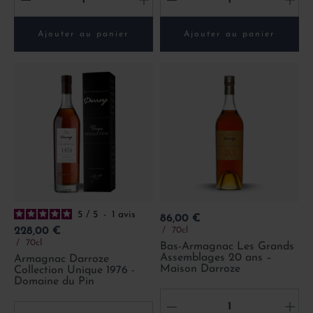
Ajouter au panier
Ajouter au panier
5
/
5
-
1
avis
Prix
86,00 €
Prix
70cl
228,00 €
70cl
Bas-Armagnac Les Grands
Assemblages 20 ans –
Armagnac Darroze
Maison Darroze
Collection Unique 1976 -
Domaine du Pin
-
+