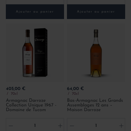
Ajouter au panier
Ajouter au panier
Prix
Prix
405,00 €
64,00 €
70cl
70cl
Armagnac Darroze
Bas-Armagnac Les Grands
Collection Unique 1967 -
Assemblages 12 ans –
Domaine de Tucom
Maison Darroze
-
+
-
+