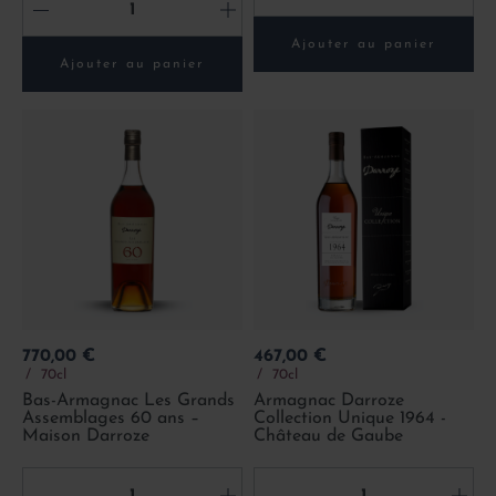
-
+
Ajouter au panier
Ajouter au panier
Prix
Prix
770,00 €
467,00 €
70cl
70cl
Bas-Armagnac Les Grands
Armagnac Darroze
Assemblages 60 ans –
Collection Unique 1964 -
Maison Darroze
Château de Gaube