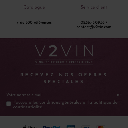
Catalogue
Service client
+ de 500 références
05.56.45.09.83 /
contact@v2vin.com
RECEVEZ NOS OFFRES
SPÉCIALES
ok
J'accepte les
conditions générales
et la
politique de
confidentialité
.