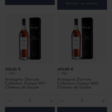
Ajouter au panier
Prix
Prix
305,50 €
493,00 €
70cl
70cl
Armagnac Darroze
Armagnac Darroze
Collection Unique 1971 -
Collection Unique 1962 -
Château de Gaube
Château de Gaube
-
+
-
+