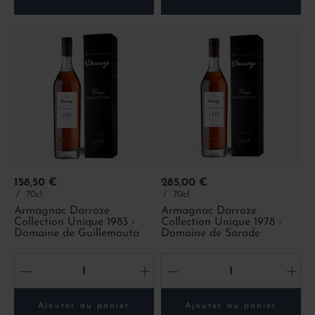
Prix
Prix
158,50 €
285,00 €
70cl
70cl
Armagnac Darroze
Armagnac Darroze
Collection Unique 1983 -
Collection Unique 1978 -
Domaine de Guillemouta
Domaine de Sarade
-
+
-
+
Ajouter au panier
Ajouter au panier