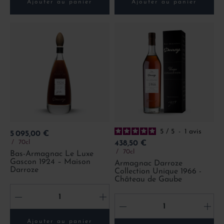
Ajouter au panier
Ajouter au panier
5
/
5
-
1
avis
Prix
5 095,00 €
Prix
70cl
438,50 €
70cl
Bas-Armagnac Le Luxe
Gascon 1924 – Maison
Armagnac Darroze
Darroze
Collection Unique 1966 -
Château de Gaube
-
+
-
+
Ajouter au panier