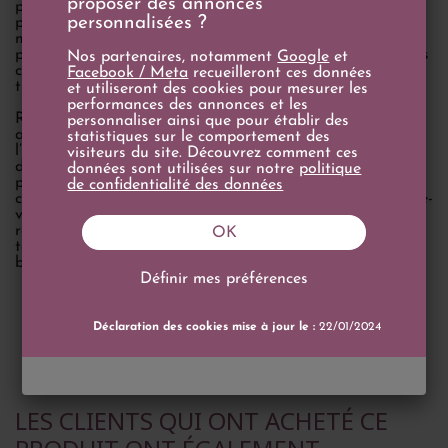
proposer des annonces
précipitation, et les réductions sont limitées pour
personnalisées ?
préserver l’authenticité de l’alcool. Cette attention
méticuleuse confère aux Armagnacs Darroze une
profondeur aromatique exceptionnelle, où se mêlent fruits
Nos partenaires, notamment
Google
et
confits, épices, boisé élégant et notes rancio typiques des
Facebook / Meta
recueilleront ces données
très vieux millésimes.
et utiliseront des cookies pour mesurer les
performances des annonces et les
Reconnue à l’international, la Maison Darroze exporte
personnaliser ainsi que pour établir des
aujourd’hui dans de nombreux pays et fait rayonner
statistiques sur le comportement des
l’Armagnac sur les plus grandes tables du monde. Elle se
visiteurs du site. Découvrez comment ces
distingue également par une gamme innovante et
données sont utilisées sur notre
politique
pédagogique, permettant aussi bien aux novices qu’aux
de confidentialité des données
connaisseurs d’explorer l’univers complexe de cette eau-de-
vie ancestrale. Fidèle à son héritage familial et à ses
racines gasconnes, Darroze incarne un lien direct entre la
OK
terre, le temps et la transmission, donnant à chaque
bouteille une âme singulière.
Définir mes préférences
Déclaration des cookies mise à jour le :
22/01/2024
LES CLIENTS QUI ONT ACHETÉ CE