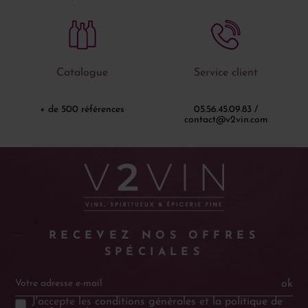
Catalogue
Service client
+ de 500 références
05.56.45.09.83 /
contact@v2vin.com
RECEVEZ NOS OFFRES
SPÉCIALES
ok
J'accepte les
conditions générales
et la
politique de