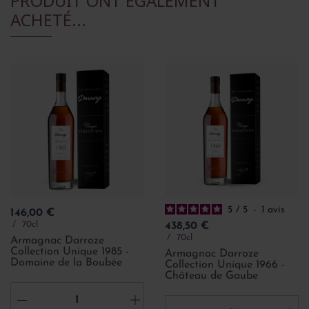
PRODUIT ONT ÉGALEMENT
ACHETÉ...
5
/
5
-
1
avis
Prix
146,00 €
Prix
70cl
438,50 €
70cl
Armagnac Darroze
Collection Unique 1985 -
Armagnac Darroze
Domaine de la Boubée
Collection Unique 1966 -
Château de Gaube
-
+