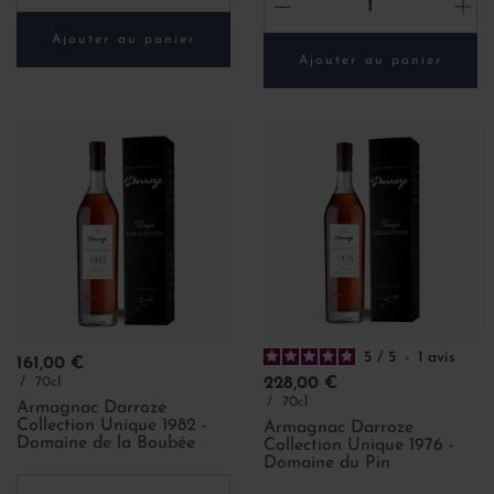
-
+
Ajouter au panier
Ajouter au panier
5
/
5
-
1
avis
Prix
161,00 €
Prix
70cl
228,00 €
70cl
Armagnac Darroze
Collection Unique 1982 -
Armagnac Darroze
Domaine de la Boubée
Collection Unique 1976 -
Domaine du Pin