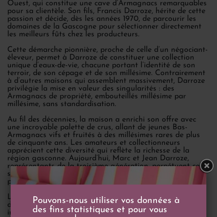
Ouest, qui constitue une cave d’Armagnacs remarquables
pour sa clientèle. Son fils, Francis Darroze, hérite de cette
passion et décide, dès les années 1970, de parcourir les
domaines de la Gascogne pour sélectionner directement
les meilleurs fûts chez les producteurs.
Cette démarche pionnière, proche de celle d’un négociant-
éleveur, permet à Darroze de constituer une collection
unique d’eaux-de-vie, chacune portant l’identité de son
terroir, de son cépage et de son millésime. Contrairement
à d’autres maisons qui assemblent massivement, Darroze
privilégie la mise en valeur des singularités : des
Armagnacs de propriété, embouteillés millésime par
millésime, sans standardisation.
Au fil des décennies, la maison a enrichi son offre avec
une incroyable palette de crus, allant de jeunes Bas-
Armagnacs vifs et fruités à des millésimes rares de plus
de cinquante ans. Les amateurs et collectionneurs
apprécient cette diversité qui reflète la richesse de la
région gasconne. Aujourd’hui, Marc et Jean Darroze,
représentants de la troisième génération, perpétuent ce
savoir-faire avec la même exigence et un sens affirmé du
partage.
La Maison Darroze s’illustre par une philosophie
Pouvons-nous utiliser vos données à
d’élevage patiente : chaque fût est surveillé
des fins statistiques et pour vous
individuellement, les mises en bouteilles se font sans