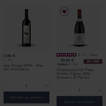
5
/
5
-
1
avis
Prix
11,90 €
Prix
75cl
59,90 €
18+/20
Prix de base
75,00 €
75cl
Jojo Rouge 2024 - Mas
des Infermières
Châteauneuf-du-Pape
Vieilles Vignes 2016 -
Domaine St Patrice
-
+
-
+
Ajouter au panier
Ajouter au panier