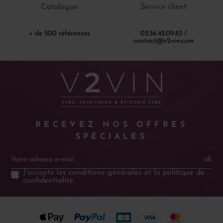
Catalogue
Service client
+ de 500 références
05.56.45.09.83 /
contact@v2vin.com
RECEVEZ NOS OFFRES
SPÉCIALES
ok
J'accepte les
conditions générales
et la
politique de
confidentialité
.