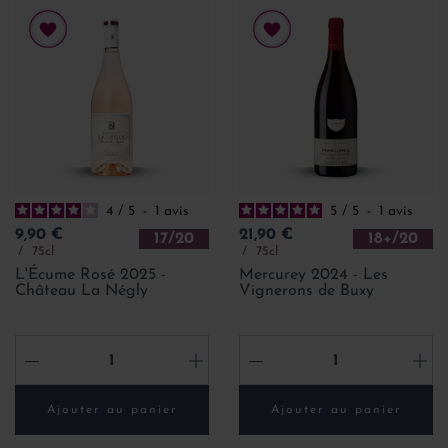
4
/
5
-
1
avis
5
/
5
-
1
avis
Prix
Prix
9,90 €
21,90 €
17/20
18+/20
75cl
75cl
L'Écume Rosé 2025 -
Mercurey 2024 - Les
Château La Négly
Vignerons de Buxy
-
+
-
+
Ajouter au panier
Ajouter au panier