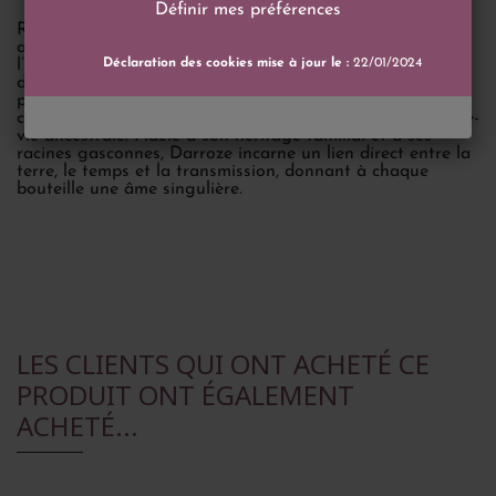
Définir mes préférences
Reconnue à l’international, la Maison Darroze exporte
aujourd’hui dans de nombreux pays et fait rayonner
l’Armagnac sur les plus grandes tables du monde. Elle se
Déclaration des cookies mise à jour le :
22/01/2024
distingue également par une gamme innovante et
pédagogique, permettant aussi bien aux novices qu’aux
connaisseurs d’explorer l’univers complexe de cette eau-de-
vie ancestrale. Fidèle à son héritage familial et à ses
racines gasconnes, Darroze incarne un lien direct entre la
terre, le temps et la transmission, donnant à chaque
bouteille une âme singulière.
LES CLIENTS QUI ONT ACHETÉ CE
PRODUIT ONT ÉGALEMENT
ACHETÉ...