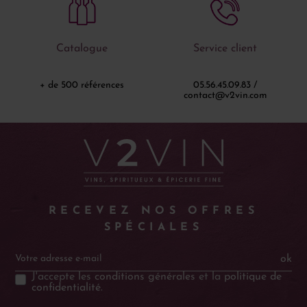
Catalogue
Service client
+ de 500 références
05.56.45.09.83 /
contact@v2vin.com
RECEVEZ NOS OFFRES
SPÉCIALES
ok
J'accepte les
conditions générales
et la
politique de
confidentialité
.