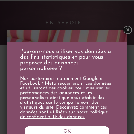
EN SAVOIR +
Pouvons-nous utiliser vos données à
des fins statistiques et pour vous
proposer des annonces
personnalisées ?
DESCRIPTION
CARACTÉRISTIQUES
Nos partenaires, notamment
Google
et
Facebook / Meta
recueilleront ces données
et utiliseront des cookies pour mesurer les
Grille de cuisson
Ø 46 cm
performances des annonces et les
personnaliser ainsi que pour établir des
Surface de cuisson
1688 cm2
statistiques sur le comportement des
visiteurs du site. Découvrez comment ces
Nombre de personnes
6/12 personnes
données sont utilisées sur notre
politique
de confidentialité des données
Poids
73 kg
Hauteur
84 cm
OK