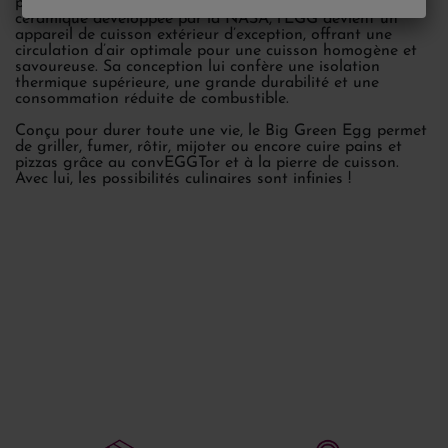
perfectionner. Grâce aux avancées technologiques et à la
céramique développée par la NASA, l’EGG devient un
appareil de cuisson extérieur d’exception, offrant une
circulation d’air optimale pour une cuisson homogène et
savoureuse. Sa conception lui confère une isolation
thermique supérieure, une grande durabilité et une
consommation réduite de combustible.
Conçu pour durer toute une vie, le Big Green Egg permet
de griller, fumer, rôtir, mijoter ou encore cuire pains et
pizzas grâce au convEGGTor et à la pierre de cuisson.
Avec lui, les possibilités culinaires sont infinies !