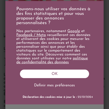
Poids
51 kg
Pouvons-nous utiliser vos données à
des fins statistiques et pour vous
Hauteur
72 cm
proposer des annonces
personnalisées ?
Nos partenaires, notamment
Google
et
Facebook / Meta
recueilleront ces données
et utiliseront des cookies pour mesurer les
performances des annonces et les
personnaliser ainsi que pour établir des
LE DOMAINE
statistiques sur le comportement des
visiteurs du site. Découvrez comment ces
Big Green Egg
données sont utilisées sur notre
politique
de confidentialité des données
OK
L’histoire du Big Green Egg puise ses origines il y a plus
de 3 000 ans, en Asie orientale, où l’on cuisinait déjà dans
des fours en terre chauffés au bois. Ces fours ovales,
Définir mes préférences
appelés kamados par les Japonais, ont conquis les soldats
américains stationnés au Japon, qui en ont rapporté aux
États-Unis.
Déclaration des cookies mise à jour le :
22/01/2024
En 1974, Ed Fisher fonde Big Green Egg à Atlanta et
commence par importer ces kamados avant de les