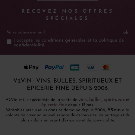
RECEVEZ NOS OFFRES
SPÉCIALES
ok
J'accepte les
conditions générales
et la
politique de
confidentialité
.
V2VIN : VINS, BULLES, SPIRITUEUX ET
ÉPICERIE FINE DEPUIS 2006.
vins
,
bulles
,
spiritueux
V2Vin est le spécialiste de la vente de
et
épicerie fine
depuis 15 ans.
V2vin
Véritables précurseurs dans ce domaine depuis 2006,
a la
volonté de créer un nouvel espace de découverte, de partage et de
plaisir dans un esprit d'exigence et de convivialité.