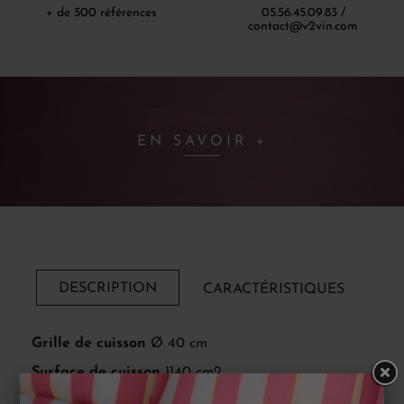
+ de 500 références
05.56.45.09.83 /
contact@v2vin.com
EN SAVOIR +
DESCRIPTION
CARACTÉRISTIQUES
Grille de cuisson
Ø 40 cm
Surface de cuisson
1140 cm2
Nombre de personnes
6 personnes