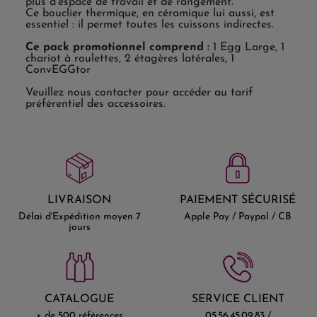
plus d'espace de travail et de rangement.
Ce bouclier thermique, en céramique lui aussi, est
essentiel : il permet toutes les cuissons indirectes.
Ce pack promotionnel comprend :
1 Egg Large, 1
chariot à roulettes, 2 étagères latérales, 1
ConvEGGtor
Veuillez nous contacter pour accéder au tarif
préférentiel des accessoires.
LIVRAISON
PAIEMENT SÉCURISÉ
Délai d'Expédition moyen 7
Apple Pay / Paypal / CB
jours
CATALOGUE
SERVICE CLIENT
+ de 500 références
05.56.45.09.83 /