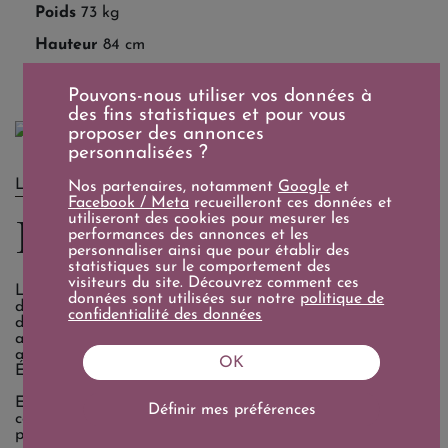
Poids
73 kg
Hauteur
84 cm
Pouvons-nous utiliser vos données à
des fins statistiques et pour vous
proposer des annonces
personnalisées ?
LE DOMAINE
Nos partenaires, notamment
Google
et
Facebook / Meta
recueilleront ces données et
Big Green Egg
utiliseront des cookies pour mesurer les
performances des annonces et les
personnaliser ainsi que pour établir des
statistiques sur le comportement des
visiteurs du site. Découvrez comment ces
L’histoire du Big Green Egg puise ses origines il y a plus
données sont utilisées sur notre
politique de
de 3 000 ans, en Asie orientale, où l’on cuisinait déjà dans
confidentialité des données
des fours en terre chauffés au bois. Ces fours ovales,
appelés kamados par les Japonais, ont conquis les soldats
américains stationnés au Japon, qui en ont rapporté aux
OK
États-Unis.
En 1974, Ed Fisher fonde Big Green Egg à Atlanta et
Définir mes préférences
commence par importer ces kamados avant de les
perfectionner. Grâce aux avancées technologiques et à la