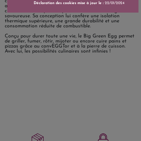
céramique développée par la NASA, l’EGG devient un
Déclaration des cookies mise à jour le :
22/01/2024
appareil de cuisson extérieur d’exception, offrant une
circulation d’air optimale pour une cuisson homogène et
savoureuse. Sa conception lui confère une isolation
thermique supérieure, une grande durabilité et une
consommation réduite de combustible.
Conçu pour durer toute une vie, le Big Green Egg permet
de griller, fumer, rôtir, mijoter ou encore cuire pains et
pizzas grâce au convEGGTor et à la pierre de cuisson.
Avec lui, les possibilités culinaires sont infinies !