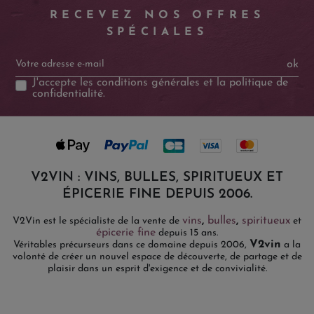
RECEVEZ NOS OFFRES
SPÉCIALES
ok
J'accepte les
conditions générales
et la
politique de
confidentialité
.
V2VIN : VINS, BULLES, SPIRITUEUX ET
ÉPICERIE FINE DEPUIS 2006.
vins
,
bulles
,
spiritueux
V2Vin est le spécialiste de la vente de
et
épicerie fine
depuis 15 ans.
V2vin
Véritables précurseurs dans ce domaine depuis 2006,
a la
volonté de créer un nouvel espace de découverte, de partage et de
plaisir dans un esprit d'exigence et de convivialité.