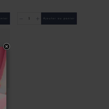
-
+
anier
Ajouter au panier