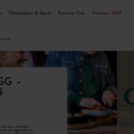
s
Champagne & Spirit
Épicerie Fine
Primeurs 2025
amique
GG –
N
’est une véritable
nais, cet appareil en