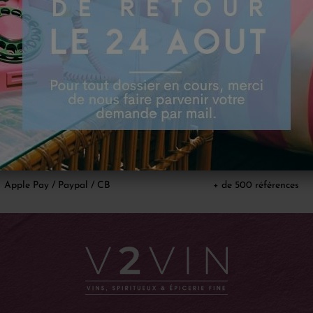
+
-
+
Ajouter au panier
Ajouter au p
Paiement sécurisé
Catalogue
Apple Pay / Paypal / CB
+ de 500 références