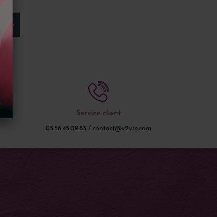
anier
Service client
05.56.45.09.83 / contact@v2vin.com