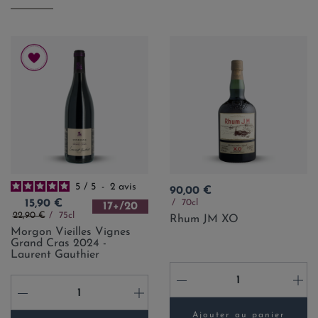
5
/
5
-
2
avis
Prix
90,00 €
Prix
70cl
15,90 €
17+/20
Prix de base
22,90 €
75cl
Rhum JM XO
Morgon Vieilles Vignes
Grand Cras 2024 -
Laurent Gauthier
-
+
-
+
Ajouter au panier