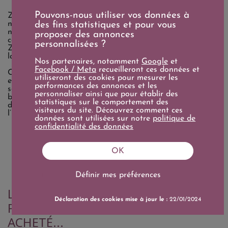
Pouvons-nous utiliser vos données à
Zacapa est une
maison guatémaltèque emblématique
,
née en
1976
à l’occasion du centenaire de la ville du même
des fins statistiques et pour vous
nom. Elle se distingue par l’utilisation du miel vierge de
proposer des annonces
canne à sucre, plus raffiné que la mélasse. Les rhums
personnalisées ?
Zacapa vieillissent à plus de 2 300 mètres d’altitude, dans
la «
Maison dans les nuages
».
Nos partenaires, notamment
Google
et
Facebook / Meta
recueilleront ces données et
Ce vieillissement lent en climat frais confère une élégance
utiliseront des cookies pour mesurer les
et une douceur uniques. Le système de vieillissement
performances des annonces et les
solera assemble des rhums de 6 à 23 ans. Chaque
personnaliser ainsi que pour établir des
bouteille incarne la
tradition
et le
savoir-faire
artisanal
statistiques sur le comportement des
du Guatemala. Zacapa est aujourd’hui reconnu comme
visiteurs du site. Découvrez comment ces
l’un des
meilleurs rhums
au monde.
données sont utilisées sur notre
politique de
confidentialité des données
OK
Définir mes préférences
LES CLIENTS QUI ONT ACHETÉ CE
Déclaration des cookies mise à jour le :
22/01/2024
PRODUIT ONT ÉGALEMENT
ACHETÉ...