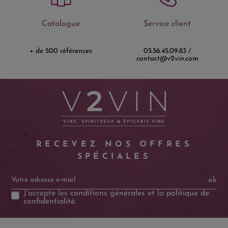
Catalogue
Service client
+ de 500 références
05.56.45.09.83 /
contact@v2vin.com
RECEVEZ NOS OFFRES
SPÉCIALES
ok
J'accepte les
conditions générales
et la
politique de
confidentialité
.