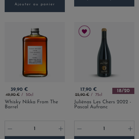
Ajouter au panier
Prix
Prix
39,90 €
17,90 €
18/20
Prix de base
Prix de base
49,90 €
50cl
25,90 €
75cl
Whisky Nikka From The
Juliénas Les Chers 2022 -
Barrel
Pascal Aufranc
-
+
-
+