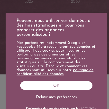
2023
2030
Pouvons-nous utiliser vos données à
des fins statistiques et pour vous
proposer des annonces
personnalisées ?
Nos partenaires, notamment
Google
et
Boire avant
Facebook / Meta
recueilleront ces données et
2035
utiliseront des cookies pour mesurer les
performances des annonces et les
personnaliser ainsi que pour établir des
statistiques sur le comportement des
visiteurs du site. Découvrez comment ces
données sont utilisées sur notre
politique de
confidentialité des données
OK
DESCRIPTION
CARACTÉRISTIQUES
Définir mes préférences
Déclaration des cookies mise à jour le :
22/01/2024