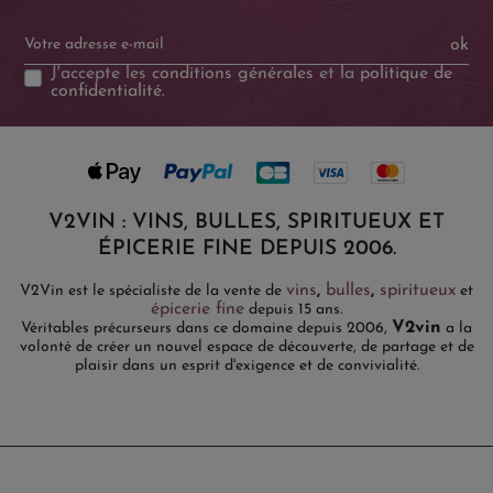
ok
J'accepte les
conditions générales
et la
politique de
confidentialité
.
V2VIN : VINS, BULLES, SPIRITUEUX ET
ÉPICERIE FINE DEPUIS 2006.
vins
,
bulles
,
spiritueux
V2Vin est le spécialiste de la vente de
et
épicerie fine
depuis 15 ans.
V2vin
Véritables précurseurs dans ce domaine depuis 2006,
a la
volonté de créer un nouvel espace de découverte, de partage et de
plaisir dans un esprit d'exigence et de convivialité.