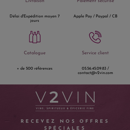
Livraison
Paiement sécurisé
Délai d'Expédition moyen 7
Apple Pay / Paypal / CB
jours
Catalogue
Service client
+ de 500 références
05.56.45.09.83 /
contact@v2vin.com
RECEVEZ NOS OFFRES
SPÉCIALES