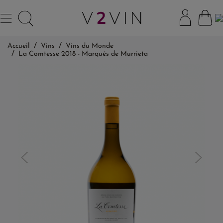
Accueil
Vins
Vins du Monde
La Comtesse 2018 - Marqués de Murrieta