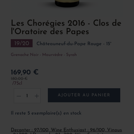
Les Chorégies 2016 - Clos de
l'Oratoire des Papes
19/20
Châteauneuf-du-Pape Rouge - 15°
Grenache Noir - Mourvèdre - Syrah
169,90 €
180,00 €
75cl
AJOUTER AU PANIER
-
+
Il reste 5 exemplaire(s) en stock
Decanter : 97/100, Wine Enthusiast : 96/100, Vinous