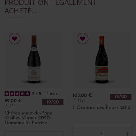
PRODUIT ONT ÉGALEMENT
ACHETÉ...
5
/
5
-
1
avis
Prix
105,00 €
19/20
Prix
75cl
59,00 €
19/20
75cl
L'Oratoire des Papes 2012
Châteauneuf-du-Pape
Vieilles Vignes 2020 -
Domaine St Patrice
-
+