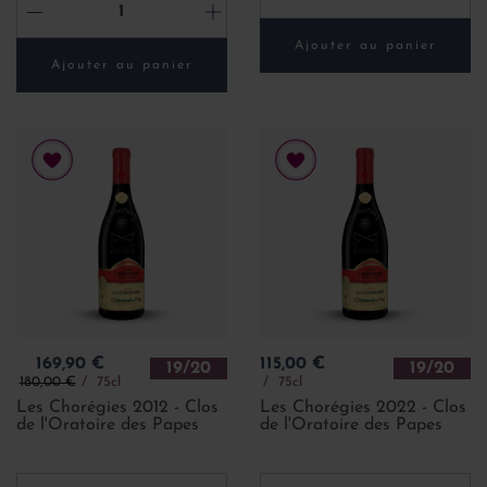
-
+
Ajouter au panier
Ajouter au panier
Prix
Prix
169,90 €
115,00 €
19/20
19/20
Prix de base
180,00 €
75cl
75cl
Les Chorégies 2012 - Clos
Les Chorégies 2022 - Clos
de l'Oratoire des Papes
de l'Oratoire des Papes