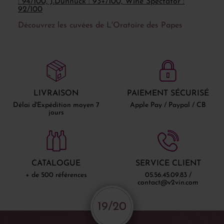
: 94/100, J.Dunnuck : 93+/100, Wine Spectator :
92/100
Découvrez les cuvées de L'Oratoire des Papes
LIVRAISON
PAIEMENT SÉCURISÉ
Délai d'Expédition moyen 7
Apple Pay / Paypal / CB
jours
CATALOGUE
SERVICE CLIENT
+ de 500 références
05.56.45.09.83 /
contact@v2vin.com
19/20