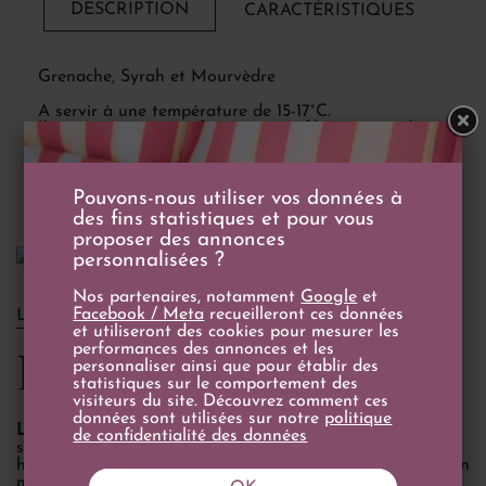
DESCRIPTION
CARACTÉRISTIQUES
Grenache, Syrah et Mourvèdre
A servir à une température de 15-17°C.
Il accompagnera parfaitement un filet mignon de
porc aux figues, un carré d'agneau rôti ou un
magret de canard arrosé d'une sauce aux figues.
Pouvons-nous utiliser vos données à
des fins statistiques et pour vous
proposer des annonces
personnalisées ?
Nos partenaires, notamment
Google
et
Facebook / Meta
recueilleront ces données
LE DOMAINE
et utiliseront des cookies pour mesurer les
performances des annonces et les
L’Oratoire des Papes
personnaliser ainsi que pour établir des
statistiques sur le comportement des
visiteurs du site. Découvrez comment ces
données sont utilisées sur notre
politique
L'histoire de L'Oratoire des Papes
remonte au XIXe
de confidentialité des données
siècle, précisément en 1880, lorsque Edouard Amouroux
hérita d'une précieuse parcelle de vigne par le biais de son
mariage. Cette parcelle, située dans un clos, donna