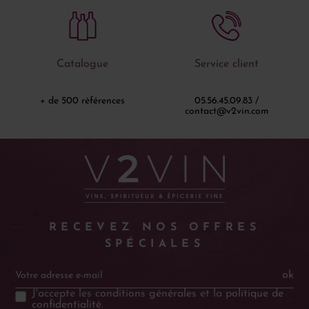
Catalogue
Service client
+ de 500 références
05.56.45.09.83 /
contact@v2vin.com
RECEVEZ NOS OFFRES
SPÉCIALES
ok
J'accepte les
conditions générales
et la
politique de
confidentialité
.