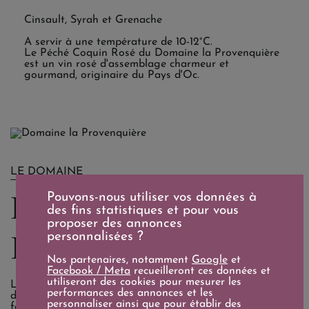
Cinsault, Syrah et Grenache
A servir à une température de 10-12°C.
Le Péché Coquin Rosé du Domaine la Provenquière
est un vin rosé d'assemblage charmeur et
gourmand, originaire du Pays d'Oc.
LE DOMAINE
Domaine la
Pouvons-nous utiliser vos données à
des fins statistiques et pour vous
proposer des annonces
Provenquière
personnalisées ?
Nos partenaires, notamment
Google
et
Facebook / Meta
recueilleront ces données et
utiliseront des cookies pour mesurer les
Le Domaine la Provenquière, niché au cœur du Pays d'Oc
performances des annonces et les
dans la région du Languedoc, est une exploitation
personnaliser ainsi que pour établir des
familiale depuis plusieurs générations.