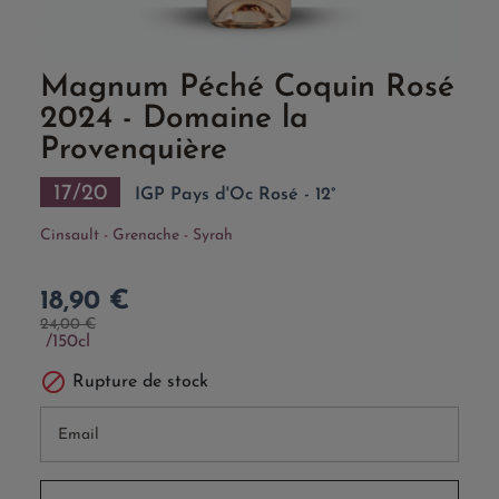
Magnum Péché Coquin Rosé
2024 - Domaine la
Provenquière
17/20
IGP Pays d'Oc Rosé - 12°
Cinsault - Grenache - Syrah
18,90 €
24,00 €
150cl

Rupture de stock