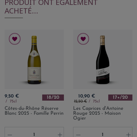
PRODUIT ONT ÉGALEMENT
ACHETÉ...
Prix
Prix
9,50 €
10,90 €
18/20
17+/20
Prix de base
75cl
12,50 €
75cl
Côtes-du-Rhône Réserve
Les Caprices d'Antoine
Blanc 2025 - Famille Perrin
Rouge 2025 - Maison
Ogier
-
+
-
+