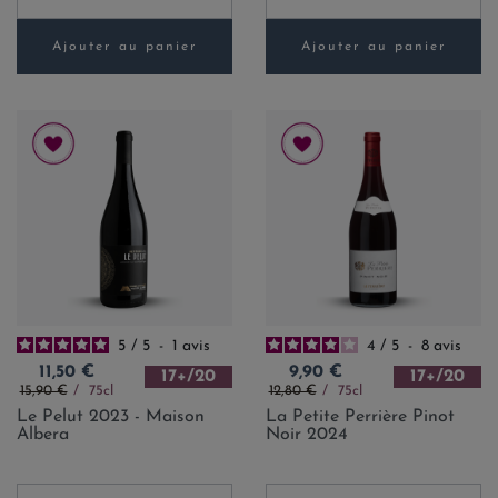
Ajouter au panier
Ajouter au panier
5
/
5
-
1
avis
4
/
5
-
8
avis
Prix
Prix
11,50 €
9,90 €
17+/20
17+/20
Prix de base
Prix de base
15,90 €
75cl
12,80 €
75cl
Le Pelut 2023 - Maison
La Petite Perrière Pinot
Albera
Noir 2024