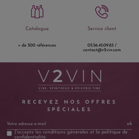
Catalogue
Service client
+ de 500 références
05.56.45.09.83 /
contact@v2vin.com
RECEVEZ NOS OFFRES
SPÉCIALES
ok
J'accepte les
conditions générales
et la
politique de
confidentialité
.