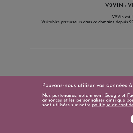
V2VIN : V
V2Vin est l
Véritables précurseurs dans ce domaine depuis 
V2VIN
Pouvons-nous utiliser vos données à
À propos
Nos partenaires, notamment
Google
et
Fa
Comité de Dégustation
annonces et les personnaliser ainsi que po
Sélection de nos Coups de cœur
sont utilisées sur notre
politique de confid
Livraison
Le Programme de Fidélité évolue
L’ABUS D’ALCOOL EST DANGEREUX POUR LA