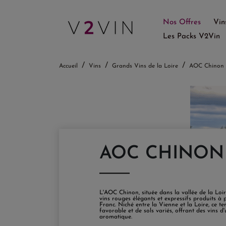
Nos Offres
Vin
Les Packs V2Vin
Accueil
Vins
Grands Vins de la Loire
AOC Chinon
AOC CHINON
L'AOC Chinon, située dans la vallée de la Loir
vins rouges élégants et expressifs produits à
Franc. Niché entre la Vienne et la Loire, ce ter
favorable et de sols variés, offrant des vins d
aromatique.