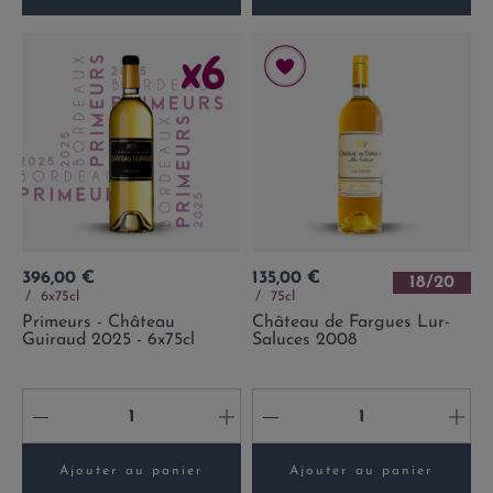
Prix
Prix
396,00 €
135,00 €
18/20
6x75cl
75cl
Primeurs - Château
Château de Fargues Lur-
Guiraud 2025 - 6x75cl
Saluces 2008
-
+
-
+
Ajouter au panier
Ajouter au panier