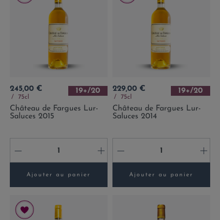
Prix
Prix
245,00 €
229,00 €
19+/20
19+/20
75cl
75cl
Château de Fargues Lur-
Château de Fargues Lur-
Saluces 2015
Saluces 2014
-
+
-
+
Ajouter au panier
Ajouter au panier