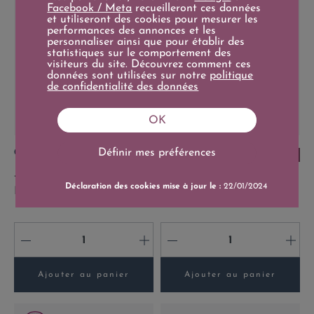
Facebook / Meta
recueilleront ces données
et utiliseront des cookies pour mesurer les
performances des annonces et les
personnaliser ainsi que pour établir des
statistiques sur le comportement des
visiteurs du site. Découvrez comment ces
données sont utilisées sur notre
politique
de confidentialité des données
OK
Prix
Prix
68,00 €
195,00 €
Définir mes préférences
18/20
19+/20
37,5cl
75cl
1/2 Bouteille Château de
Château de Fargues Lur-
Déclaration des cookies mise à jour le :
22/01/2024
Fargues Lur-Saluces 2008
Saluces 2009
-
+
-
+
Ajouter au panier
Ajouter au panier