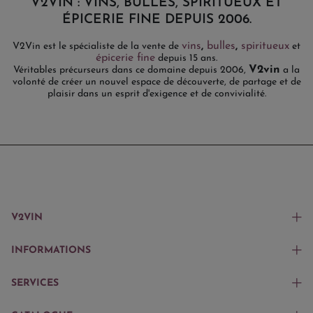
V2VIN : VINS, BULLES, SPIRITUEUX ET
ÉPICERIE FINE DEPUIS 2006.
vins
,
bulles
,
spiritueux
V2Vin est le spécialiste de la vente de
et
épicerie fine
depuis 15 ans.
V2vin
Véritables précurseurs dans ce domaine depuis 2006,
a la
volonté de créer un nouvel espace de découverte, de partage et de
plaisir dans un esprit d'exigence et de convivialité.
V2VIN
INFORMATIONS
SERVICES