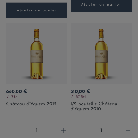
Ajouter au panier
Ajouter au panier
Prix
Prix
660,00 €
310,00 €
75cl
37,5cl
Château d'Yquem 2015
1/2 bouteille Château
d'Yquem 2010
-
+
-
+