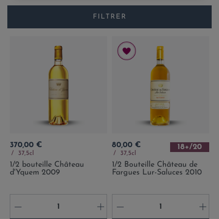
FILTRER
Prix
Prix
370,00 €
80,00 €
18+/20
37,5cl
37,5cl
1/2 bouteille Château
1/2 Bouteille Château de
d'Yquem 2009
Fargues Lur-Saluces 2010
-
+
-
+