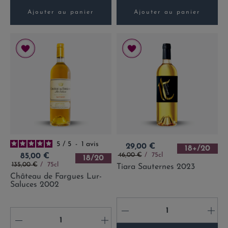
Ajouter au panier
Ajouter au panier
5
/
5
-
1
avis
Prix
29,00 €
18+/20
Prix de base
Prix
46,00 €
75cl
85,00 €
18/20
Prix de base
135,00 €
75cl
Tiara Sauternes 2023
Château de Fargues Lur-
Saluces 2002
-
+
-
+