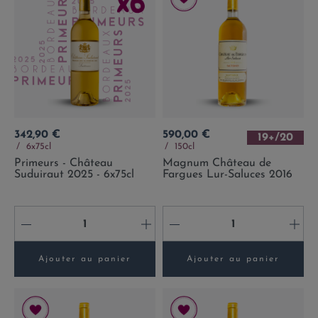
Prix
Prix
342,90 €
590,00 €
19+/20
6x75cl
150cl
Primeurs - Château
Magnum Château de
Suduiraut 2025 - 6x75cl
Fargues Lur-Saluces 2016
-
+
-
+
Ajouter au panier
Ajouter au panier