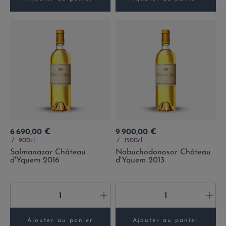
Prix
Prix
6 690,00 €
9 900,00 €
900cl
1500cl
Salmanazar Château
Nabuchodonosor Château
d'Yquem 2016
d'Yquem 2013
-
+
-
+
Ajouter au panier
Ajouter au panier