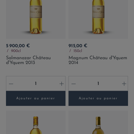
Prix
Prix
5 900,00 €
915,00 €
900cl
150cl
Salmanazar Château
Magnum Château d'Yquem
d'Yquem 2013
2014
-
+
-
+
Ajouter au panier
Ajouter au panier