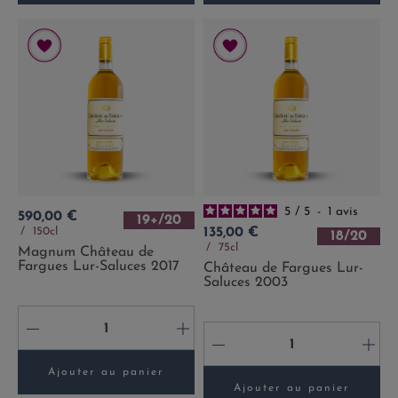
5
/
5
-
1
avis
Prix
590,00 €
19+/20
Prix
150cl
135,00 €
18/20
75cl
Magnum Château de
Fargues Lur-Saluces 2017
Château de Fargues Lur-
Saluces 2003
-
+
-
+
Ajouter au panier
Ajouter au panier