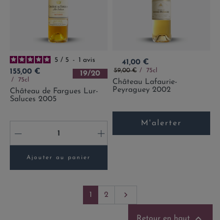
5
/
5
-
1
avis
Prix
41,00 €
Prix de base
Prix
59,00 €
75cl
155,00 €
19/20
75cl
Château Lafaurie-
Peyraguey 2002
Château de Fargues Lur-
Saluces 2005
M'alerter
-
+
Ajouter au panier
Suivant

1
2

Retour en haut