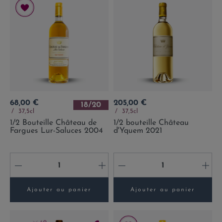
Prix
Prix
68,00 €
205,00 €
18/20
37,5cl
37,5cl
1/2 Bouteille Château de
1/2 bouteille Château
Fargues Lur-Saluces 2004
d'Yquem 2021
-
+
-
+
Ajouter au panier
Ajouter au panier