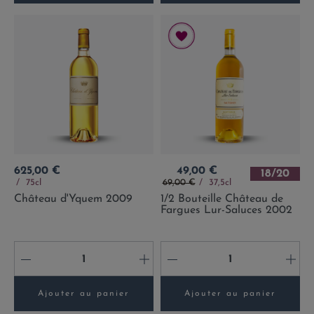
Prix
Prix
625,00 €
49,00 €
18/20
Prix de base
75cl
69,00 €
37,5cl
Château d'Yquem 2009
1/2 Bouteille Château de
Fargues Lur-Saluces 2002
-
+
-
+
Ajouter au panier
Ajouter au panier