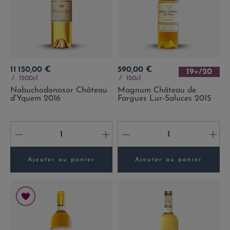
Prix
Prix
11 150,00 €
590,00 €
19+/20
1500cl
150cl
Nabuchodonosor Château
Magnum Château de
d'Yquem 2016
Fargues Lur-Saluces 2015
-
+
-
+
Ajouter au panier
Ajouter au panier