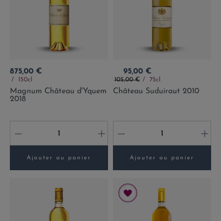
Prix
Prix
875,00 €
95,00 €
Prix de base
150cl
105,00 €
75cl
Magnum Château d'Yquem
Château Suduiraut 2010
2018
-
+
-
+
Ajouter au panier
Ajouter au panier