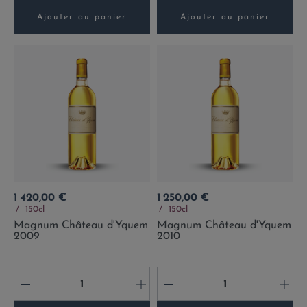
Ajouter au panier
Ajouter au panier
Prix
Prix
1 420,00 €
1 250,00 €
150cl
150cl
Magnum Château d'Yquem
Magnum Château d'Yquem
2009
2010
-
+
-
+