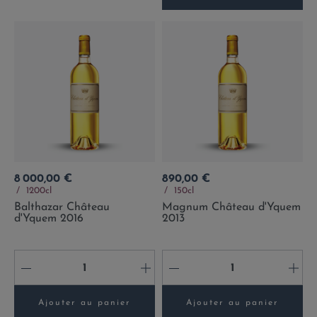
Prix
Prix
8 000,00 €
890,00 €
1200cl
150cl
Balthazar Château
Magnum Château d'Yquem
d'Yquem 2016
2013
-
+
-
+
Ajouter au panier
Ajouter au panier