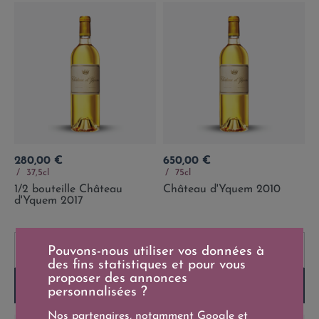
Prix
Prix
280,00 €
650,00 €
37,5cl
75cl
1/2 bouteille Château
Château d'Yquem 2010
d'Yquem 2017
Pouvons-nous utiliser vos données à
-
+
-
+
des fins statistiques et pour vous
proposer des annonces
Ajouter au panier
Ajouter au panier
personnalisées ?
Nos partenaires, notamment
Google
et