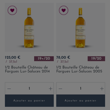
Prix
Prix
125,00 €
78,00 €
19+/20
19/20
37,5cl
37,5cl
1/2 Bouteille Château de
1/2 Bouteille Château de
Fargues Lur-Saluces 2014
Fargues Lur-Saluces 2005
-
+
-
+
Ajouter au panier
Ajouter au panier