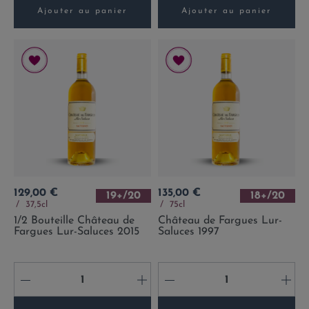
Ajouter au panier
Ajouter au panier
Prix
Prix
129,00 €
135,00 €
19+/20
18+/20
37,5cl
75cl
1/2 Bouteille Château de
Château de Fargues Lur-
Fargues Lur-Saluces 2015
Saluces 1997
-
+
-
+