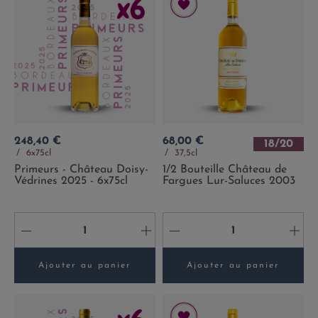
Prix
Prix
248,40 €
68,00 €
18/20
6x75cl
37,5cl
Primeurs - Château Doisy-
1/2 Bouteille Château de
Védrines 2025 - 6x75cl
Fargues Lur-Saluces 2003
-
+
-
+
Ajouter au panier
Ajouter au panier