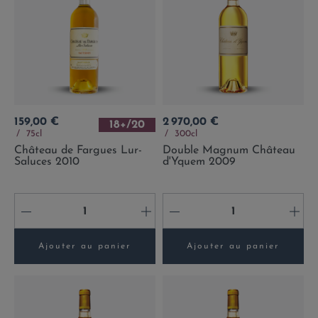
Prix
Prix
159,00 €
2 970,00 €
18+/20
75cl
300cl
Château de Fargues Lur-
Double Magnum Château
Saluces 2010
d'Yquem 2009
-
+
-
+
Ajouter au panier
Ajouter au panier