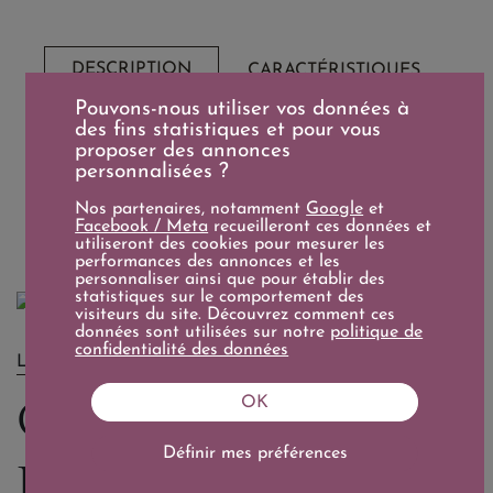
DESCRIPTION
CARACTÉRISTIQUES
Pouvons-nous utiliser vos données à
des fins statistiques et pour vous
80% Sémillon et 20% Sauvignon Blanc
proposer des annonces
personnalisées ?
A servir à une température de 9-12°.
A déguster avec des huitres, une viande blanche
(Chapon, poulet, oie...), un foie gras.
Nos partenaires, notamment
Google
et
Facebook / Meta
recueilleront ces données et
utiliseront des cookies pour mesurer les
performances des annonces et les
personnaliser ainsi que pour établir des
statistiques sur le comportement des
visiteurs du site. Découvrez comment ces
données sont utilisées sur notre
politique de
confidentialité des données
LE DOMAINE
Château de Fargues
OK
Définir mes préférences
Lur-Saluces