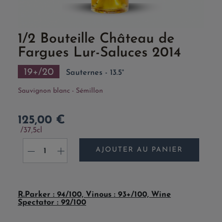
1/2 Bouteille Château de
Fargues Lur-Saluces 2014
19+/20
Sauternes - 13.5°
Sauvignon blanc - Sémillon
125,00 €
37,5cl
AJOUTER AU PANIER
-
+
R.Parker : 94
/100, Vinous : 93+/100, Wine
Spectator : 92/100