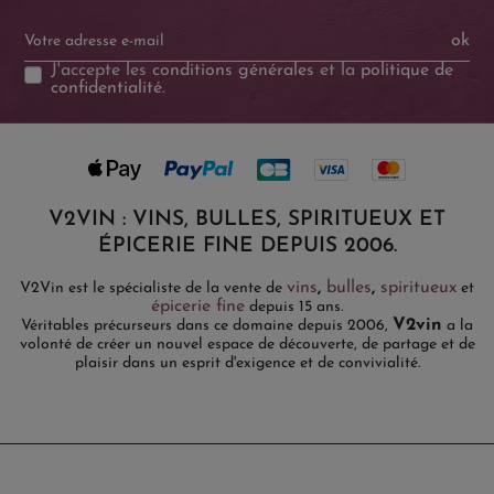
ok
J'accepte les
conditions générales
et la
politique de
confidentialité
.
V2VIN : VINS, BULLES, SPIRITUEUX ET
ÉPICERIE FINE DEPUIS 2006.
vins
,
bulles
,
spiritueux
V2Vin est le spécialiste de la vente de
et
épicerie fine
depuis 15 ans.
V2vin
Véritables précurseurs dans ce domaine depuis 2006,
a la
volonté de créer un nouvel espace de découverte, de partage et de
plaisir dans un esprit d'exigence et de convivialité.