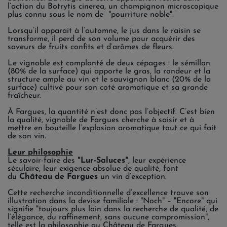
l’action du Botrytis cinerea, un champignon microscopique
plus connu sous le nom de "pourriture noble".
Lorsqu’il apparait à l’automne, le jus dans le raisin se
transforme, il perd de son volume pour acquérir des
saveurs de fruits confits et d’arômes de fleurs.
Le vignoble est complanté de deux cépages : le sémillon
(80% de la surface) qui apporte le gras, la rondeur et la
structure ample au vin et le sauvignon blanc (20% de la
surface) cultivé pour son coté aromatique et sa grande
fraîcheur.
À Fargues, la quantité n’est donc pas l’objectif. C’est bien
la qualité, vignoble de Fargues cherche à saisir et à
mettre en bouteille l’explosion aromatique tout ce qui fait
de son vin.
Leur philosophie
Le savoir-faire des
"Lur-Saluces"
, leur expérience
séculaire, leur exigence absolue de qualité, font
du
Château de Fargues
un vin d’exception.
Cette recherche inconditionnelle d’excellence trouve son
illustration dans la devise familiale : "Noch" – "Encore" qui
signifie "toujours plus loin dans la recherche de qualité, de
l’élégance, du raffinement, sans aucune compromission",
telle est la philosophie au Château de Fargues.