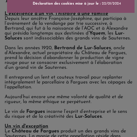
Déclaration des cookies mise à jour le :
22/01/2024
L'excellence d'un vin, l'histoire d'une famille
Depuis leur ancêtre Françoise-Joséphine, qui participa à
l’avènement de la vendange par trie successive, à
Bertrand, qui fut à la naissance de l’AOC et à Alexandre
qui présida longtemps aux destinées d’
Yquem
, les
Lur-
Saluces
sont indissociables des grands vins de Sauternes.
Dans les années 1920,
Bertrand de Lur-Saluces
, oncle
d’Alexandre, actuel propriétaire du Château de Fargues,
prend la décision d’abandonner la production de vigne
rouge pour se consacrer exclusivement à l’élaboration
d’un grand vin de Sauternes.
Il entreprend un lent et couteux travail pour replanter
intégralement le parcellaire à Fargues avec les cépages de
l’appellation.
Aujourd’hui encore une même volonté de qualité et de
rigueur, la même éthique se perpétuent.
Le vin de
Fargues
incarne l’esprit d’entreprise et le sens
du risque et de la créativité des
Lur-Saluces
.
Un vin d'exception
Le
Château de Fargues
produit un des grands vins de
Sauternes. La magie de cette appellation réside dans