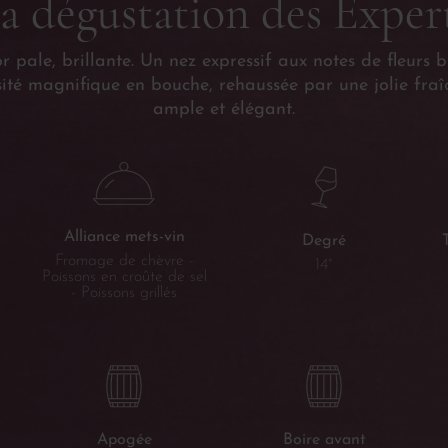
a dégustation des Exper
 pale, brillante. Un nez expressif aux notes de fleurs b
sité magnifique en bouche, rehaussée par une jolie fraîc
ample et élégant.
Alliance mets-vin
Degré
Fromage de chèvre -
14°
Poissons en croûte de sel
- Poissons grillés
Apogée
Boire avant