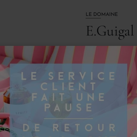
LE DOMAINE
E.Guigal
C'est dans l'antique vi
- on voit encore, dans 
caractéristiques de la 
- que le domaine Guigal
Arrivé dans la région en
récoltes et participa a
Etablissements Vidal-Fl
Malgré son jeune âge, 
dès 1961, quand ce dern
Son travail et sa persé
d'acheter en totalité la
cependant son identité
Le Domaine Guigal vinif
Appellations septentrio
grandes appellations m