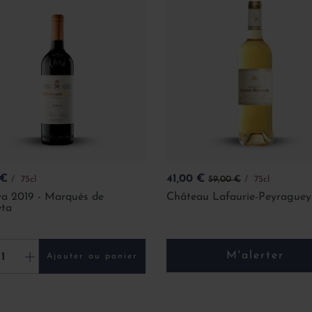
Prix
Prix de base
 €
41,00 €
75cl
59,00 €
75cl
va 2019 - Marqués de
Château Lafaurie-Peyrague
eta
M'alerter
+
Ajouter au panier