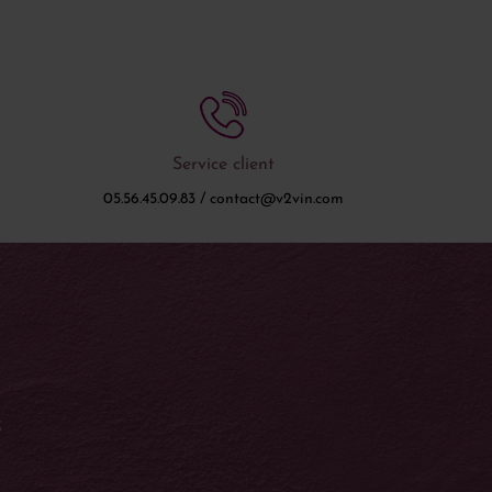
Service client
05.56.45.09.83 / contact@v2vin.com
S