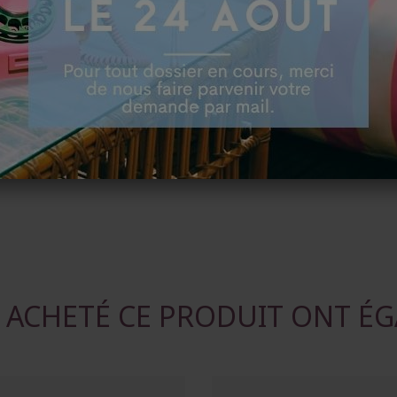
Tavel et Côtes-du-Rhôn
Aujourd'hui, Philippe G
poursuivre l'œuvre fami
Rhône.
C'est en famille que Be
développement de la Ma
T ACHETÉ CE PRODUIT ONT ÉG