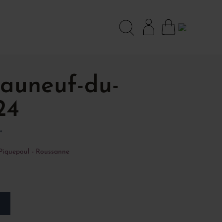
eauneuf-du-
24
°
- Piquepoul - Roussanne