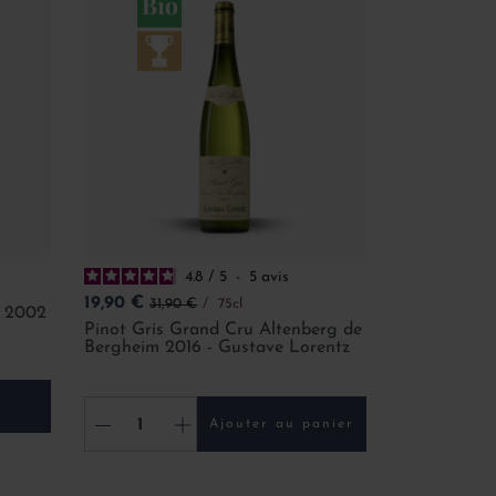
4.8
/
5
-
5
avis
Prix
Prix de base
19,90 €
31,90 €
75cl
y 2002
Pinot Gris Grand Cru Altenberg de
Bergheim 2016 - Gustave Lorentz
-
+
Ajouter au panier