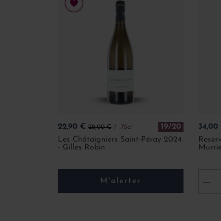
Prix
Prix de base
Prix
22,90 €
19/20
34,00
28,00 €
75cl
Les Châtaigniers Saint-Péray 2024
Reser
- Gilles Robin
Murri
M'alerter
-