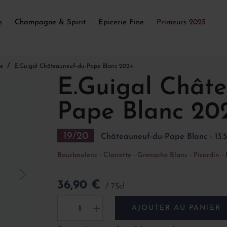
s
Champagne & Spirit
Épicerie Fine
Primeurs 2025
e
E.Guigal Châteauneuf-du-Pape Blanc 2024
E.Guigal Chât
Pape Blanc 20
19/20
Châteauneuf-du-Pape Blanc - 13.5
Bourboulenc - Clairette - Grenache Blanc - Picardin 
36,90 €
75cl
AJOUTER AU PANIER
-
+