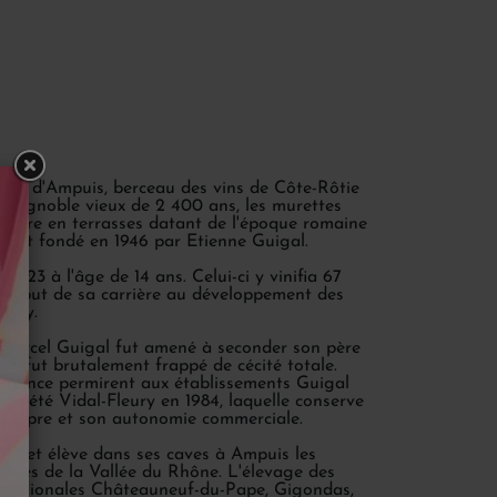
llage d'Ampuis, berceau des vins de Côte-Rôtie
ce vignoble vieux de 2 400 ans, les murettes
culture en terrasses datant de l'époque romaine
 fut fondé en 1946 par Etienne Guigal.
 1923 à l'âge de 14 ans. Celui-ci y vinifia 67
u début de sa carrière au développement des
eury.
Marcel Guigal fut amené à seconder son père
ier fut brutalement frappé de cécité totale.
vérance permirent aux établissements Guigal
 société Vidal-Fleury en 1984, laquelle conserve
 propre et son autonomie commerciale.
ie et élève dans ses caves à Ampuis les
nales de la Vallée du Rhône. L'élevage des
éridionales Châteauneuf-du-Pape, Gigondas,