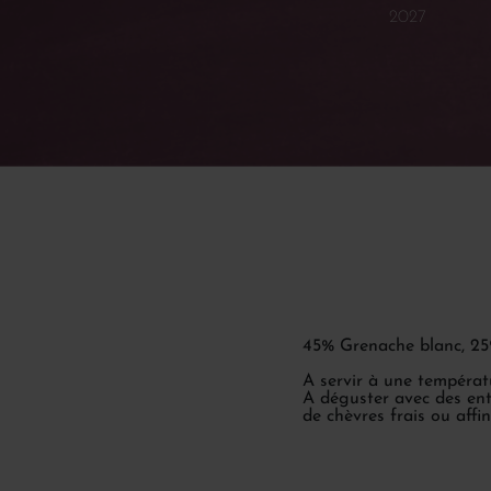
2027
45% Grenache blanc, 25
A servir à une températ
A déguster avec des entr
de chèvres frais ou affi